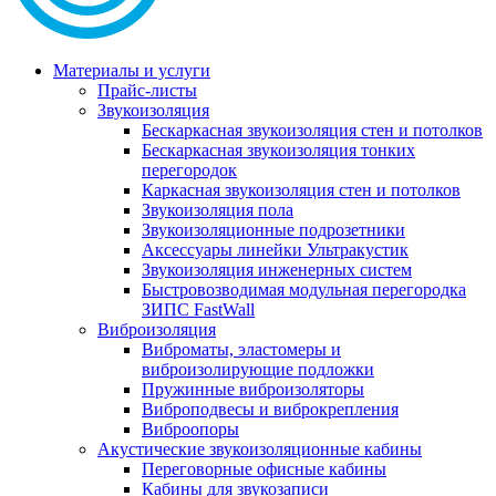
Материалы и услуги
Прайс-листы
Звукоизоляция
Бескаркасная звукоизоляция стен и потолков
Бескаркасная звукоизоляция тонких
перегородок
Каркасная звукоизоляция стен и потолков
Звукоизоляция пола
Звукоизоляционные подрозетники
Аксессуары линейки Ультракустик
Звукоизоляция инженерных систем
Быстровозводимая модульная перегородка
ЗИПС FastWall
Виброизоляция
Виброматы, эластомеры и
виброизолирующие подложки
Пружинные виброизоляторы
Виброподвесы и виброкрепления
Виброопоры
Акустические звукоизоляционные кабины
Переговорные офисные кабины
Кабины для звукозаписи