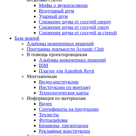
Мифы о звукоизоляции
Воздушный шум
Ударный шум
Снижение шума от соседей сверху
Снижение шума от соседей снизу
Снижение шума от соседей за стеной
База знаний
Альбомы инженерных решений
Программа лояльности Acoustic Club
В помощь проектировщикам
Альбомы инженерных решений
BIM
Плагин для Autodesk Revit
Монтажникам
Видео-инструкции
Инструкции по монтажу
Технологические карты
Информация по материалам
Видео
Сертификаты на продукцию
Техлисты
Фотоальбомы
Брошюры, презентации
Рекламные конструкции