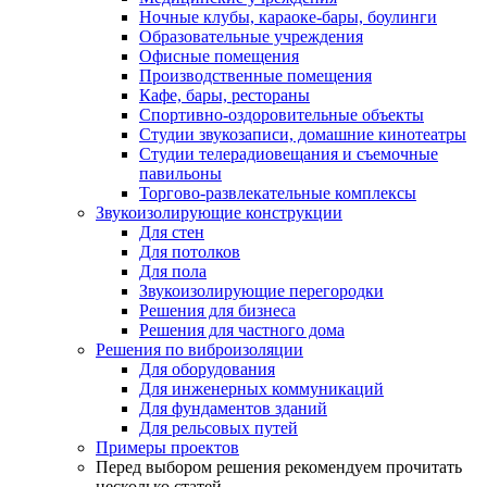
Ночные клубы, караоке-бары, боулинги
Образовательные учреждения
Офисные помещения
Производственные помещения
Кафе, бары, рестораны
Спортивно-оздоровительные объекты
Студии звукозаписи, домашние кинотеатры
Студии телерадиовещания и съемочные
павильоны
Торгово-развлекательные комплексы
Звукоизолирующие конструкции
Для стен
Для потолков
Для пола
Звукоизолирующие перегородки
Решения для бизнеса
Решения для частного дома
Решения по виброизоляции
Для оборудования
Для инженерных коммуникаций
Для фундаментов зданий
Для рельсовых путей
Примеры проектов
Перед выбором решения рекомендуем прочитать
несколько статей