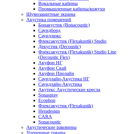
Вокальные кабины
Промышленные кабины/кожухи
Шумозащитные экраны
Акустика помещений
Бонакустик (Bonacoustic)
Саундборд
Саундлюкс
Флексакустик (Flexakustik) Studio
Декустик (Decoustic)
Флексакустик (Flexakustik) Studio Line
(Decoustic Flex)
Акуфон НГ
Акуфон Скай
Акуфон Пролайн
Саундлайн-Акустика НГ
Саундлайн-Акустика
Акутекс Акустические кресла
Sonaspray
Ecophon
Флексакустик (Flexakustik)
Heradesign
CARA
Sonacoustic
Акустические раковины
Уцененные товары