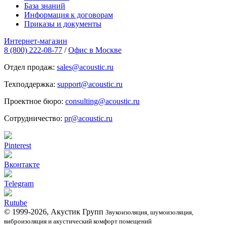
База знаний
Информация к договорам
Приказы и документы
Интернет-магазин
8 (800) 222-08-77
/
Офис в Москве
Отдел продаж:
sales@acoustic.ru
Техподдержка:
support@acoustic.ru
Проектное бюро:
consulting@acoustic.ru
Сотрудничество:
pr@acoustic.ru
Pinterest
Вконтакте
Telegram
Rutube
© 1999-2026, Акустик Групп
Звукоизоляция, шумоизоляция,
виброизоляция и акустический комфорт помещений