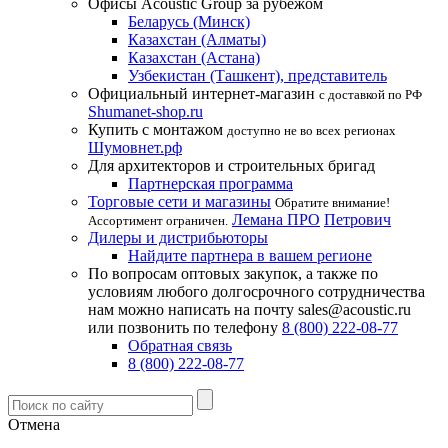
Офисы Acoustic Group за рубежом
Беларусь (Минск)
Казахстан (Алматы)
Казахстан (Астана)
Узбекистан (Ташкент), представитель
Официальный интернет-магазин
с доставкой по РФ
Shumanet-shop.ru
Купить с монтажом
доступно не во всех регионах
Шумовнет.рф
Для архитекторов и строительных бригад
Партнерская программа
Торговые сети и магазины
Обратите внимание!
Лемана ПРО
Петрович
Ассортимент ограничен.
Дилеры и дистрибьюторы
Найдите партнера в вашем регионе
По вопросам оптовых закупок, а также по
условиям любого долгосрочного сотрудничества
нам можно написать на почту sales@acoustic.ru
или позвонить по телефону
8 (800) 222-08-77
Обратная связь
8 (800) 222-08-77
Отмена