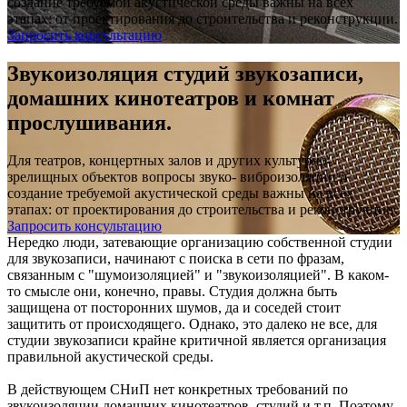
создание требуемой акустической среды важны на всех
этапах: от проектирования до строительства и реконструкции.
Запросить консультацию
Звукоизоляция студий звукозаписи,
домашних кинотеатров и комнат
прослушивания.
Для театров, концертных залов и других культурно-
зрелищных объектов вопросы звуко- виброизоляции и
создание требуемой акустической среды важны на всех
этапах: от проектирования до строительства и реконструкции.
Запросить консультацию
Нередко люди, затевающие организацию собственной студии
для звукозаписи, начинают с поиска в сети по фразам,
связанным с "шумоизоляцией" и "звукоизоляцией". В каком-
то смысле они, конечно, правы. Студия должна быть
защищена от посторонних шумов, да и соседей стоит
защитить от происходящего. Однако, это далеко не все, для
студии звукозаписи крайне критичной является организация
правильной акустической среды.
В действующем СНиП нет конкретных требований по
звукоизоляции домашних кинотеатров, студий и т.п. Поэтому