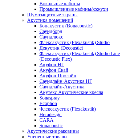
Вокальные кабины
Промышленные кабины/кожухи
Шумозащитные экраны
Акустика помещений
Бонакустик (Bonacoustic)
Саундборд
Саундлюкс
Флексакустик (Flexakustik) Studio
Декустик (Decoustic)
Флексакустик (Flexakustik) Studio Line
(Decoustic Flex)
Акуфон НГ
Акуфон Скай
Акуфон Пролайн
Саундлайн-Акустика НГ
Саундлайн-Акустика
Акутекс Акустические кресла
Sonaspray
Ecophon
Флексакустик (Flexakustik)
Heradesign
CARA
Sonacoustic
Акустические раковины
Уцененные товары