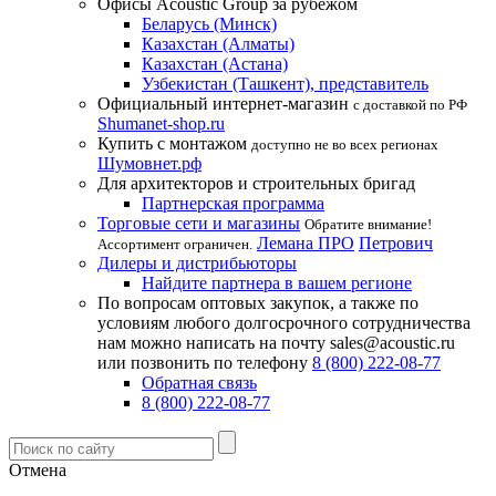
Офисы Acoustic Group за рубежом
Беларусь (Минск)
Казахстан (Алматы)
Казахстан (Астана)
Узбекистан (Ташкент), представитель
Официальный интернет-магазин
с доставкой по РФ
Shumanet-shop.ru
Купить с монтажом
доступно не во всех регионах
Шумовнет.рф
Для архитекторов и строительных бригад
Партнерская программа
Торговые сети и магазины
Обратите внимание!
Лемана ПРО
Петрович
Ассортимент ограничен.
Дилеры и дистрибьюторы
Найдите партнера в вашем регионе
По вопросам оптовых закупок, а также по
условиям любого долгосрочного сотрудничества
нам можно написать на почту sales@acoustic.ru
или позвонить по телефону
8 (800) 222-08-77
Обратная связь
8 (800) 222-08-77
Отмена