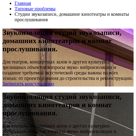
Главная
Типовые проблемы
Студии звукозаписи, домашние кинотеатры и комнаты
прослушивания
Звукоизоляция студий звукозаписи,
домашних кинотеатров и комнат
прослушивания.
Для театров, концертных залов и других культурно-
зрелищных объектов вопросы звуко- виброизоляции и
создание требуемой акустической среды важны на всех
этапах: от проектирования до строительства и реконструкции.
Запросить консультацию
Звукоизоляция студий звукозаписи,
домашних кинотеатров и комнат
прослушивания.
Для театров, концертных залов и других культурно-
зрелищных объектов вопросы звуко- виброизоляции и