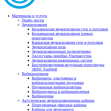
Материалы и услуги
Прайс-листы
Звукоизоляция
Бескаркасная звукоизоляция стен и потолков
Бескаркасная звукоизоляция тонких
перегородок
Каркасная звукоизоляция стен и потолков
Звукоизоляция пола
Звукоизоляционные подрозетники
Аксессуары линейки Ультракустик
Звукоизоляция инженерных систем
Быстровозводимая модульная перегородка
ЗИПС FastWall
Виброизоляция
Виброматы, эластомеры и
виброизолирующие подложки
Пружинные виброизоляторы
Виброподвесы и виброкрепления
Виброопоры
Акустические звукоизоляционные кабины
Переговорные офисные кабины
Кабины для звукозаписи