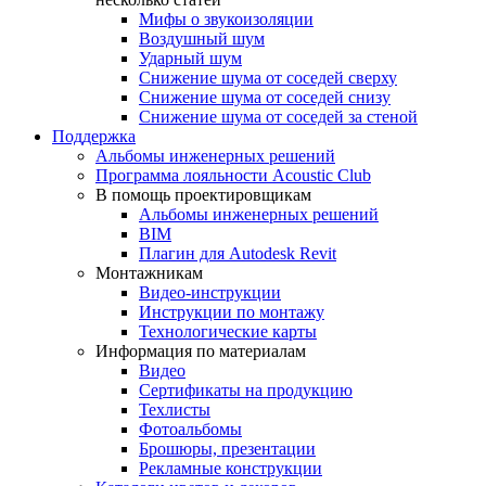
Мифы о звукоизоляции
Воздушный шум
Ударный шум
Снижение шума от соседей сверху
Снижение шума от соседей снизу
Снижение шума от соседей за стеной
Поддержка
Альбомы инженерных решений
Программа лояльности Acoustic Club
В помощь проектировщикам
Альбомы инженерных решений
BIM
Плагин для Autodesk Revit
Монтажникам
Видео-инструкции
Инструкции по монтажу
Технологические карты
Информация по материалам
Видео
Сертификаты на продукцию
Техлисты
Фотоальбомы
Брошюры, презентации
Рекламные конструкции