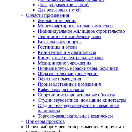
Для фундаментов зданий
Для рельсовых путей
Области применения
Жилые помещения
Многоквартирные жилые комплексы
Индивидуальное жилищное строительство
Лекционные и конференц-залы
Вокзалы и аэропорты
Гостиницы и отели
Кинотеатры и мультиплексы
Концертные и театральные залы
Медицинские учреждения
Ночные клубы, караоке-бары, боулинги
Образовательные учреждения
Офисные помещения
Производственные помещения
Кафе, бары, рестораны
Спортивно-оздоровительные объекты
Студии звукозаписи, домашние кинотеатры
Студии телерадиовещания и съемочные
павильоны
Торгово-развлекательные комплексы
Примеры проектов
Перед выбором решения рекомендуем прочитать
несколько статей