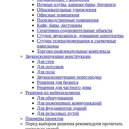
Ночные клубы, караоке-бары, боулинги
Образовательные учреждения
Офисные помещения
Производственные помещения
Кафе, бары, рестораны
Спортивно-оздоровительные объекты
Студии звукозаписи, домашние кинотеатры
Студии телерадиовещания и съемочные
павильоны
Торгово-развлекательные комплексы
Звукоизолирующие конструкции
Для стен
Для потолков
Для пола
Звукоизолирующие перегородки
Решения для бизнеса
Решения для частного дома
Решения по виброизоляции
Для оборудования
Для инженерных коммуникаций
Для фундаментов зданий
Для рельсовых путей
Примеры проектов
Перед выбором решения рекомендуем прочитать
несколько статей