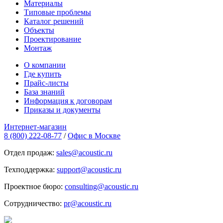
Материалы
Типовые проблемы
Каталог решений
Объекты
Проектирование
Монтаж
О компании
Где купить
Прайс-листы
База знаний
Информация к договорам
Приказы и документы
Интернет-магазин
8 (800) 222-08-77
/
Офис в Москве
Отдел продаж:
sales@acoustic.ru
Техподдержка:
support@acoustic.ru
Проектное бюро:
consulting@acoustic.ru
Сотрудничество:
pr@acoustic.ru