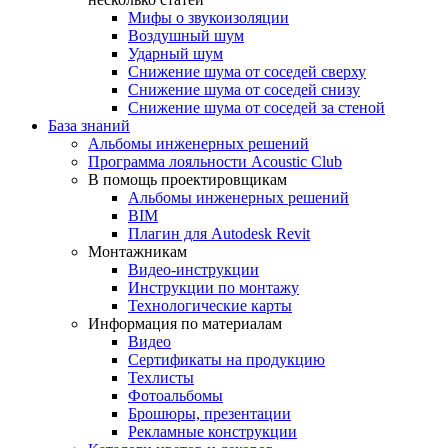
Мифы о звукоизоляции
Воздушный шум
Ударный шум
Снижение шума от соседей сверху
Снижение шума от соседей снизу
Снижение шума от соседей за стеной
База знаний
Альбомы инженерных решений
Программа лояльности Acoustic Club
В помощь проектировщикам
Альбомы инженерных решений
BIM
Плагин для Autodesk Revit
Монтажникам
Видео-инструкции
Инструкции по монтажу
Технологические карты
Информация по материалам
Видео
Сертификаты на продукцию
Техлисты
Фотоальбомы
Брошюры, презентации
Рекламные конструкции