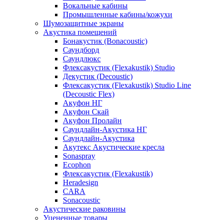
Вокальные кабины
Промышленные кабины/кожухи
Шумозащитные экраны
Акустика помещений
Бонакустик (Bonacoustic)
Саундборд
Саундлюкс
Флексакустик (Flexakustik) Studio
Декустик (Decoustic)
Флексакустик (Flexakustik) Studio Line
(Decoustic Flex)
Акуфон НГ
Акуфон Скай
Акуфон Пролайн
Саундлайн-Акустика НГ
Саундлайн-Акустика
Акутекс Акустические кресла
Sonaspray
Ecophon
Флексакустик (Flexakustik)
Heradesign
CARA
Sonacoustic
Акустические раковины
Уцененные товары