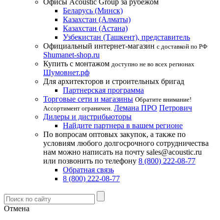
Офисы Acoustic Group за рубежом
Беларусь (Минск)
Казахстан (Алматы)
Казахстан (Астана)
Узбекистан (Ташкент), представитель
Официальный интернет-магазин
с доставкой по РФ
Shumanet-shop.ru
Купить с монтажом
доступно не во всех регионах
Шумовнет.рф
Для архитекторов и строительных бригад
Партнерская программа
Торговые сети и магазины
Обратите внимание!
Лемана ПРО
Петрович
Ассортимент ограничен.
Дилеры и дистрибьюторы
Найдите партнера в вашем регионе
По вопросам оптовых закупок, а также по
условиям любого долгосрочного сотрудничества
нам можно написать на почту sales@acoustic.ru
или позвонить по телефону
8 (800) 222-08-77
Обратная связь
8 (800) 222-08-77
Отмена