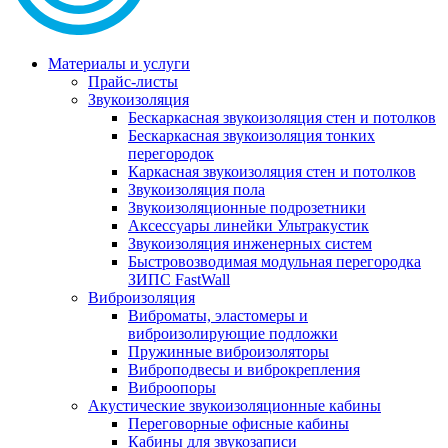
Материалы и услуги
Прайс-листы
Звукоизоляция
Бескаркасная звукоизоляция стен и потолков
Бескаркасная звукоизоляция тонких
перегородок
Каркасная звукоизоляция стен и потолков
Звукоизоляция пола
Звукоизоляционные подрозетники
Аксессуары линейки Ультракустик
Звукоизоляция инженерных систем
Быстровозводимая модульная перегородка
ЗИПС FastWall
Виброизоляция
Виброматы, эластомеры и
виброизолирующие подложки
Пружинные виброизоляторы
Виброподвесы и виброкрепления
Виброопоры
Акустические звукоизоляционные кабины
Переговорные офисные кабины
Кабины для звукозаписи