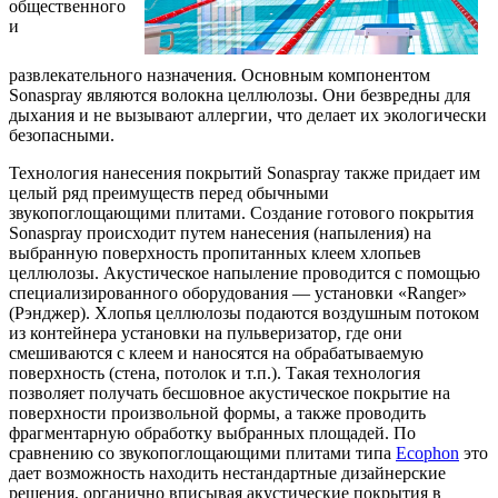
общественного
и
развлекательного назначения. Основным компонентом
Sonaspray являются волокна целлюлозы. Они безвредны для
дыхания и не вызывают аллергии, что делает их экологически
безопасными.
Технология нанесения покрытий Sonaspray также придает им
целый ряд преимуществ перед обычными
звукопоглощающими плитами. Создание готового покрытия
Sonaspray происходит путем нанесения (напыления) на
выбранную поверхность пропитанных клеем хлопьев
целлюлозы. Акустическое напыление проводится с помощью
специализированного оборудования — установки «Ranger»
(Рэнджер). Хлопья целлюлозы подаются воздушным потоком
из контейнера установки на пульверизатор, где они
смешиваются с клеем и наносятся на обрабатываемую
поверхность (стена, потолок и т.п.). Такая технология
позволяет получать бесшовное акустическое покрытие на
поверхности произвольной формы, а также проводить
фрагментарную обработку выбранных площадей. По
сравнению со звукопоглощающими плитами типа
Ecophon
это
дает возможность находить нестандартные дизайнерские
решения, органично вписывая акустические покрытия в