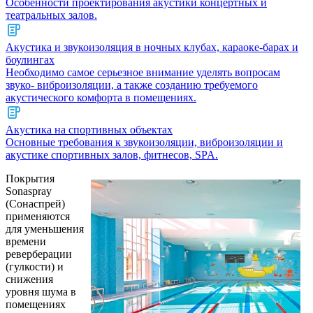
Особенности проектирования акустики концертных и
театральных залов.
Акустика и звукоизоляция в ночных клубах, караоке-барах и
боулингах
Необходимо самое серьезное внимание уделять вопросам
звуко- виброизоляции, а также созданию требуемого
акустического комфорта в помещениях.
Акустика на спортивных объектах
Основные требования к звукоизоляции, виброизоляции и
акустике спортивных залов, фитнесов, SPA.
Покрытия
Sonaspray
(Сонаспрей)
применяются
для уменьшения
времени
реверберации
(гулкости) и
снижения
уровня шума в
помещениях