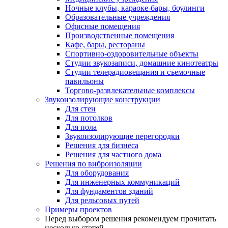
Ночные клубы, караоке-бары, боулинги
Образовательные учреждения
Офисные помещения
Производственные помещения
Кафе, бары, рестораны
Спортивно-оздоровительные объекты
Студии звукозаписи, домашние кинотеатры
Студии телерадиовещания и съемочные
павильоны
Торгово-развлекательные комплексы
Звукоизолирующие конструкции
Для стен
Для потолков
Для пола
Звукоизолирующие перегородки
Решения для бизнеса
Решения для частного дома
Решения по виброизоляции
Для оборудования
Для инженерных коммуникаций
Для фундаментов зданий
Для рельсовых путей
Примеры проектов
Перед выбором решения рекомендуем прочитать
несколько статей