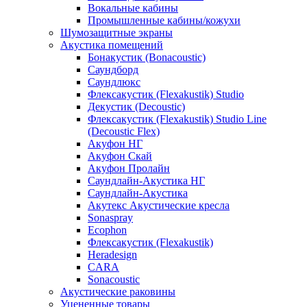
Вокальные кабины
Промышленные кабины/кожухи
Шумозащитные экраны
Акустика помещений
Бонакустик (Bonacoustic)
Саундборд
Саундлюкс
Флексакустик (Flexakustik) Studio
Декустик (Decoustic)
Флексакустик (Flexakustik) Studio Line
(Decoustic Flex)
Акуфон НГ
Акуфон Скай
Акуфон Пролайн
Саундлайн-Акустика НГ
Саундлайн-Акустика
Акутекс Акустические кресла
Sonaspray
Ecophon
Флексакустик (Flexakustik)
Heradesign
CARA
Sonacoustic
Акустические раковины
Уцененные товары