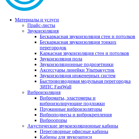
Материалы и услуги
Прайс-листы
Звукоизоляция
Бескаркасная звукоизоляция стен и потолков
Бескаркасная звукоизоляция тонких
перегородок
Каркасная звукоизоляция стен и потолков
Звукоизоляция пола
Звукоизоляционные подрозетники
Аксессуары линейки Ультракустик
Звукоизоляция инженерных систем
Быстровозводимая модульная перегородка
ЗИПС FastWall
Виброизоляция
Виброматы, эластомеры и
виброизолирующие подложки
Пружинные виброизоляторы
Виброподвесы и виброкрепления
Виброопоры
Акустические звукоизоляционные кабины
Переговорные офисные кабины
Кабины для звукозаписи