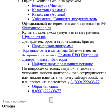
Офисы Acoustic Group за рубежом
Беларусь (Минск)
Казахстан (Алматы)
Казахстан (Астана)
Узбекистан (Ташкент), представитель
Официальный интернет-магазин
с доставкой по РФ
Shumanet-shop.ru
Купить с монтажом
доступно не во всех регионах
Шумовнет.рф
Для архитекторов и строительных бригад
Партнерская программа
Торговые сети и магазины
Обратите внимание!
Лемана ПРО
Петрович
Ассортимент ограничен.
Дилеры и дистрибьюторы
Найдите партнера в вашем регионе
По вопросам оптовых закупок, а также по
условиям любого долгосрочного сотрудничества
нам можно написать на почту sales@acoustic.ru
или позвонить по телефону
8 (800) 222-08-77
Обратная связь
8 (800) 222-08-77
Отмена