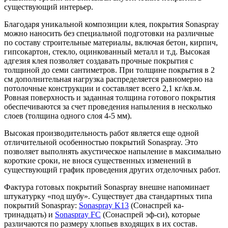
существующий интерьер.
Благодаря уникальной композиции клея, покрытия Sonaspray
можно наносить без специальной подготовки на различные
по составу строительные материалы, включая бетон, кирпич,
гипсокартон, стекло, оцинкованный металл и т.д. Высокая
адгезия клея позволяет создавать прочные покрытия с
толщиной до семи сантиметров. При толщине покрытия в 2
см дополнительная нагрузка распределяется равномерно на
потолочные конструкции и составляет всего 2,1 кг/кв.м.
Ровная поверхность и заданная толщина готового покрытия
обеспечиваются за счет проведения напыления в несколько
слоев (толщина одного слоя 4-5 мм).
Высокая производительность работ является еще одной
отличительной особенностью покрытий Sonaspray. Это
позволяет выполнять акустическое напыление в максимально
короткие сроки, не внося существенных изменений в
существующий график проведения других отделочных работ.
Фактура готовых покрытий Sonaspray внешне напоминает
штукатурку «под шубу». Существует два стандартных типа
покрытий Sonaspray:
Sonaspray K13
(Сонаспрей ка-
тринадцать) и
Sonaspray FC
(Сонаспрей эф-си), которые
различаются по размеру хлопьев входящих в их состав.