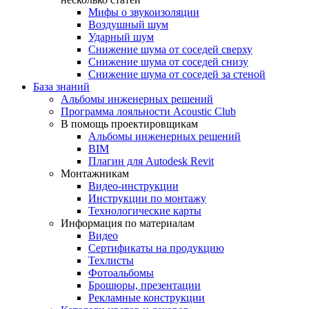
Мифы о звукоизоляции
Воздушный шум
Ударный шум
Снижение шума от соседей сверху
Снижение шума от соседей снизу
Снижение шума от соседей за стеной
База знаний
Альбомы инженерных решений
Программа лояльности Acoustic Club
В помощь проектировщикам
Альбомы инженерных решений
BIM
Плагин для Autodesk Revit
Монтажникам
Видео-инструкции
Инструкции по монтажу
Технологические карты
Информация по материалам
Видео
Сертификаты на продукцию
Техлисты
Фотоальбомы
Брошюры, презентации
Рекламные конструкции