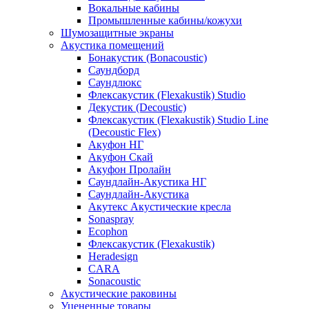
Вокальные кабины
Промышленные кабины/кожухи
Шумозащитные экраны
Акустика помещений
Бонакустик (Bonacoustic)
Саундборд
Саундлюкс
Флексакустик (Flexakustik) Studio
Декустик (Decoustic)
Флексакустик (Flexakustik) Studio Line
(Decoustic Flex)
Акуфон НГ
Акуфон Скай
Акуфон Пролайн
Саундлайн-Акустика НГ
Саундлайн-Акустика
Акутекс Акустические кресла
Sonaspray
Ecophon
Флексакустик (Flexakustik)
Heradesign
CARA
Sonacoustic
Акустические раковины
Уцененные товары