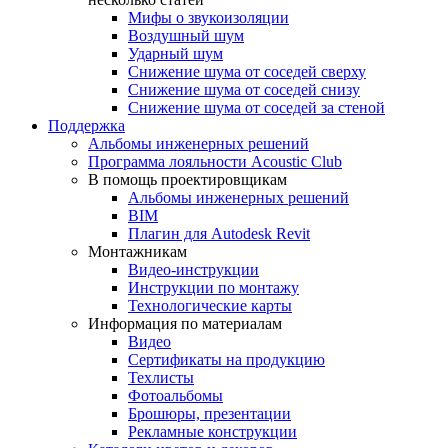
Мифы о звукоизоляции
Воздушный шум
Ударный шум
Снижение шума от соседей сверху
Снижение шума от соседей снизу
Снижение шума от соседей за стеной
Поддержка
Альбомы инженерных решений
Программа лояльности Acoustic Club
В помощь проектировщикам
Альбомы инженерных решений
BIM
Плагин для Autodesk Revit
Монтажникам
Видео-инструкции
Инструкции по монтажу
Технологические карты
Информация по материалам
Видео
Сертификаты на продукцию
Техлисты
Фотоальбомы
Брошюры, презентации
Рекламные конструкции