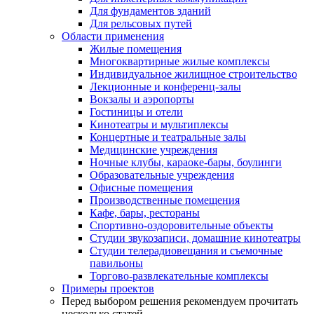
Для фундаментов зданий
Для рельсовых путей
Области применения
Жилые помещения
Многоквартирные жилые комплексы
Индивидуальное жилищное строительство
Лекционные и конференц-залы
Вокзалы и аэропорты
Гостиницы и отели
Кинотеатры и мультиплексы
Концертные и театральные залы
Медицинские учреждения
Ночные клубы, караоке-бары, боулинги
Образовательные учреждения
Офисные помещения
Производственные помещения
Кафе, бары, рестораны
Спортивно-оздоровительные объекты
Студии звукозаписи, домашние кинотеатры
Студии телерадиовещания и съемочные
павильоны
Торгово-развлекательные комплексы
Примеры проектов
Перед выбором решения рекомендуем прочитать
несколько статей