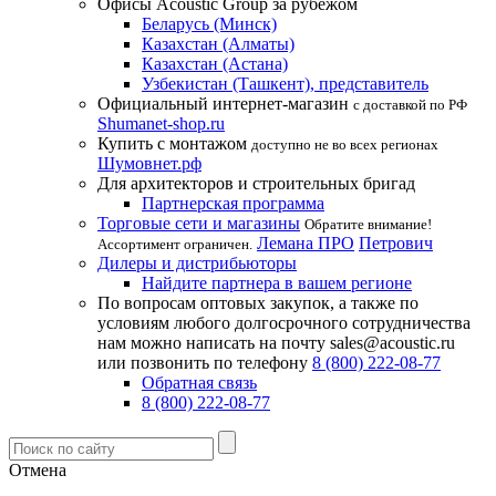
Офисы Acoustic Group за рубежом
Беларусь (Минск)
Казахстан (Алматы)
Казахстан (Астана)
Узбекистан (Ташкент), представитель
Официальный интернет-магазин
с доставкой по РФ
Shumanet-shop.ru
Купить с монтажом
доступно не во всех регионах
Шумовнет.рф
Для архитекторов и строительных бригад
Партнерская программа
Торговые сети и магазины
Обратите внимание!
Лемана ПРО
Петрович
Ассортимент ограничен.
Дилеры и дистрибьюторы
Найдите партнера в вашем регионе
По вопросам оптовых закупок, а также по
условиям любого долгосрочного сотрудничества
нам можно написать на почту sales@acoustic.ru
или позвонить по телефону
8 (800) 222-08-77
Обратная связь
8 (800) 222-08-77
Отмена