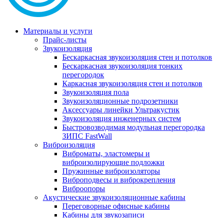
Материалы и услуги
Прайс-листы
Звукоизоляция
Бескаркасная звукоизоляция стен и потолков
Бескаркасная звукоизоляция тонких
перегородок
Каркасная звукоизоляция стен и потолков
Звукоизоляция пола
Звукоизоляционные подрозетники
Аксессуары линейки Ультракустик
Звукоизоляция инженерных систем
Быстровозводимая модульная перегородка
ЗИПС FastWall
Виброизоляция
Виброматы, эластомеры и
виброизолирующие подложки
Пружинные виброизоляторы
Виброподвесы и виброкрепления
Виброопоры
Акустические звукоизоляционные кабины
Переговорные офисные кабины
Кабины для звукозаписи