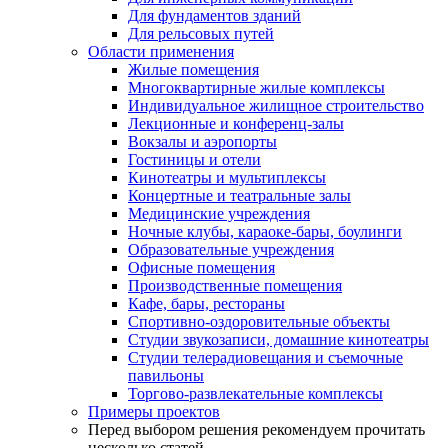
Для фундаментов зданий
Для рельсовых путей
Области применения
Жилые помещения
Многоквартирные жилые комплексы
Индивидуальное жилищное строительство
Лекционные и конференц-залы
Вокзалы и аэропорты
Гостиницы и отели
Кинотеатры и мультиплексы
Концертные и театральные залы
Медицинские учреждения
Ночные клубы, караоке-бары, боулинги
Образовательные учреждения
Офисные помещения
Производственные помещения
Кафе, бары, рестораны
Спортивно-оздоровительные объекты
Студии звукозаписи, домашние кинотеатры
Студии телерадиовещания и съемочные
павильоны
Торгово-развлекательные комплексы
Примеры проектов
Перед выбором решения рекомендуем прочитать
несколько статей