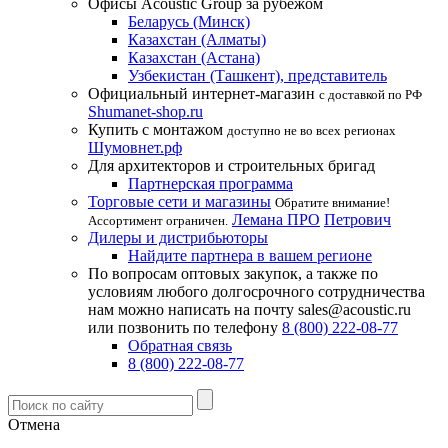
Офисы Acoustic Group за рубежом
Беларусь (Минск)
Казахстан (Алматы)
Казахстан (Астана)
Узбекистан (Ташкент), представитель
Официальный интернет-магазин
с доставкой по РФ
Shumanet-shop.ru
Купить с монтажом
доступно не во всех регионах
Шумовнет.рф
Для архитекторов и строительных бригад
Партнерская программа
Торговые сети и магазины
Обратите внимание!
Лемана ПРО
Петрович
Ассортимент ограничен.
Дилеры и дистрибьюторы
Найдите партнера в вашем регионе
По вопросам оптовых закупок, а также по
условиям любого долгосрочного сотрудничества
нам можно написать на почту sales@acoustic.ru
или позвонить по телефону
8 (800) 222-08-77
Обратная связь
8 (800) 222-08-77
Отмена