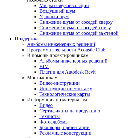
Мифы о звукоизоляции
Воздушный шум
Ударный шум
Снижение шума от соседей сверху
Снижение шума от соседей снизу
Снижение шума от соседей за стеной
Поддержка
Альбомы инженерных решений
Программа лояльности Acoustic Club
В помощь проектировщикам
Альбомы инженерных решений
BIM
Плагин для Autodesk Revit
Монтажникам
Видео-инструкции
Инструкции по монтажу
Технологические карты
Информация по материалам
Видео
Сертификаты на продукцию
Техлисты
Фотоальбомы
Брошюры, презентации
Рекламные конструкции