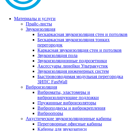
Материалы и услуги
Прайс-листы
Звукоизоляция
Бескаркасная звукоизоляция стен и потолков
Бескаркасная звукоизоляция тонких
перегородок
Каркасная звукоизоляция стен и потолков
Звукоизоляция пола
Звукоизоляционные подрозетники
Аксессуары линейки Ультракустик
Звукоизоляция инженерных систем
Быстровозводимая модульная перегородка
ЗИПС FastWall
Виброизоляция
Виброматы, эластомеры и
виброизолирующие подложки
Пружинные виброизоляторы
Виброподвесы и виброкрепления
Виброопоры
Акустические звукоизоляционные кабины
Переговорные офисные кабины
Кабины для звукозаписи