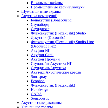
Вокальные кабины
Промышленные кабины/кожухи
Шумозащитные экраны
Акустика помещений
Бонакустик (Bonacoustic)
Саундборд
Саундлюкс
Флексакустик (Flexakustik) Studio
Декустик (Decoustic)
Флексакустик (Flexakustik) Studio Line
(Decoustic Flex)
Акуфон НГ
Акуфон Скай
Акуфон Пролайн
Саундлайн-Акустика НГ
Саундлайн-Акустика
Акутекс Акустические кресла
Sonaspray
Ecophon
Флексакустик (Flexakustik)
Heradesign
CARA
Sonacoustic
Акустические раковины
Уцененные товары