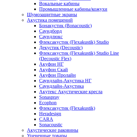
Вокальные кабины
Промышленные кабины/кожухи
Шумозащитные экраны
Акустика помещений
Бонакустик (Bonacoustic)
Саундборд
Саундлюкс
Флексакустик (Flexakustik) Studio
Декустик (Decoustic)
Флексакустик (Flexakustik) Studio Line
(Decoustic Flex)
Акуфон НГ
Акуфон Скай
Акуфон Пролайн
Саундлайн-Акустика НГ
Саундлайн-Акустика
Акутекс Акустические кресла
Sonaspray
Ecophon
Флексакустик (Flexakustik)
Heradesign
CARA
Sonacoustic
Акустические раковины
Уцененные товары