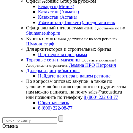
Офисы Acoustic Group за рубежом
Беларусь (Минск)
Казахстан (Алматы)
Казахстан (Астана)
Узбекистан (Ташкент), представитель
Официальный интернет-магазин
с доставкой по РФ
Shumanet-shop.ru
Купить с монтажом
доступно не во всех регионах
Шумовнет.рф
Для архитекторов и строительных бригад
Партнерская программа
Торговые сети и магазины
Обратите внимание!
Лемана ПРО
Петрович
Ассортимент ограничен.
Дилеры и дистрибьюторы
Найдите партнера в вашем регионе
По вопросам оптовых закупок, а также по
условиям любого долгосрочного сотрудничества
нам можно написать на почту sales@acoustic.ru
или позвонить по телефону
8 (800) 222-08-77
Обратная связь
8 (800) 222-08-77
Отмена