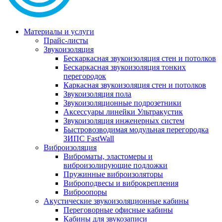
Материалы и услуги
Прайс-листы
Звукоизоляция
Бескаркасная звукоизоляция стен и потолков
Бескаркасная звукоизоляция тонких
перегородок
Каркасная звукоизоляция стен и потолков
Звукоизоляция пола
Звукоизоляционные подрозетники
Аксессуары линейки Ультракустик
Звукоизоляция инженерных систем
Быстровозводимая модульная перегородка
ЗИПС FastWall
Виброизоляция
Виброматы, эластомеры и
виброизолирующие подложки
Пружинные виброизоляторы
Виброподвесы и виброкрепления
Виброопоры
Акустические звукоизоляционные кабины
Переговорные офисные кабины
Кабины для звукозаписи