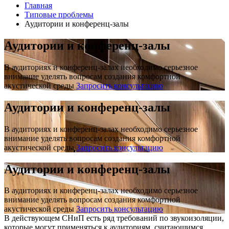
Главная
Типовые проблемы
Аудитории и конференц-залы
Аудитории и конференц-залы
В аудиториях и конференц-залах необходимо серьезное
внимание уделять вопросам создания комфортной
акустической среды
Запросить консультацию
Аудитории и конференц-залы
В аудиториях и конференц-залах необходимо серьезное
внимание уделять вопросам создания комфортной
акустической среды
Запросить консультацию
Аудитории и конференц-залы
В аудиториях и конференц-залах необходимо серьезное
внимание уделять вопросам создания комфортной
акустической среды
Запросить консультацию
В действующем СНиП есть ряд требований по звукоизоляции,
которые могут применяться к аудиториям, считающимся,