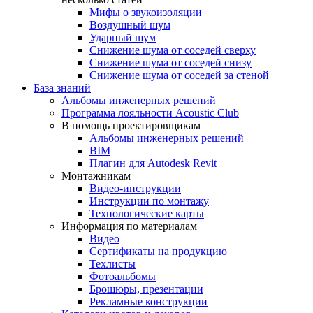
Мифы о звукоизоляции
Воздушный шум
Ударный шум
Снижение шума от соседей сверху
Снижение шума от соседей снизу
Снижение шума от соседей за стеной
База знаний
Альбомы инженерных решений
Программа лояльности Acoustic Club
В помощь проектировщикам
Альбомы инженерных решений
BIM
Плагин для Autodesk Revit
Монтажникам
Видео-инструкции
Инструкции по монтажу
Технологические карты
Информация по материалам
Видео
Сертификаты на продукцию
Техлисты
Фотоальбомы
Брошюры, презентации
Рекламные конструкции