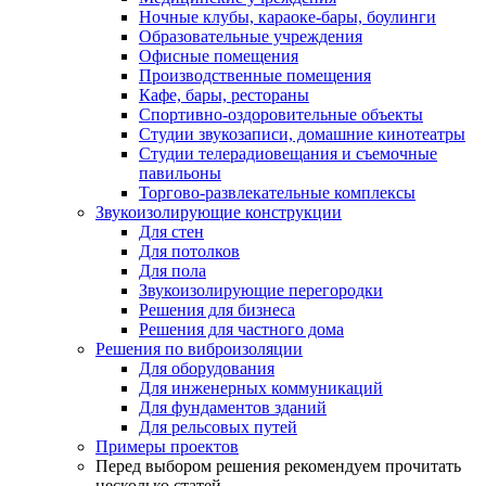
Ночные клубы, караоке-бары, боулинги
Образовательные учреждения
Офисные помещения
Производственные помещения
Кафе, бары, рестораны
Спортивно-оздоровительные объекты
Студии звукозаписи, домашние кинотеатры
Студии телерадиовещания и съемочные
павильоны
Торгово-развлекательные комплексы
Звукоизолирующие конструкции
Для стен
Для потолков
Для пола
Звукоизолирующие перегородки
Решения для бизнеса
Решения для частного дома
Решения по виброизоляции
Для оборудования
Для инженерных коммуникаций
Для фундаментов зданий
Для рельсовых путей
Примеры проектов
Перед выбором решения рекомендуем прочитать
несколько статей