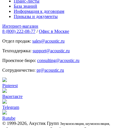
Прайс-листы
База знаний
Информация к договорам
Приказы и документы
Интернет-магазин
8 (800) 222-08-77
/
Офис в Москве
Отдел продаж:
sales@acoustic.ru
Техподдержка:
support@acoustic.ru
Проектное бюро:
consulting@acoustic.ru
Сотрудничество:
pr@acoustic.ru
Pinterest
Вконтакте
Telegram
Rutube
© 1999-2026, Акустик Групп
Звукоизоляция, шумоизоляция,