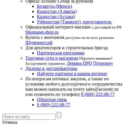
Офисы Acoustic Group за рубежом
Беларусь (Минск)
Казахстан (Алматы)
Казахстан (Астана)
Узбекистан (Ташкент), представитель
Официальный интернет-магазин
с доставкой по РФ
Shumanet-shop.ru
Купить с монтажом
доступно не во всех регионах
Шумовнет.рф
Для архитекторов и строительных бригад
Партнерская программа
Торговые сети и магазины
Обратите внимание!
Лемана ПРО
Петрович
Ассортимент ограничен.
Дилеры и дистрибьюторы
Найдите партнера в вашем регионе
По вопросам оптовых закупок, а также по
условиям любого долгосрочного сотрудничества
нам можно написать на почту sales@acoustic.ru
или позвонить по телефону
8 (800) 222-08-77
Обратная связь
8 (800) 222-08-77
Отмена