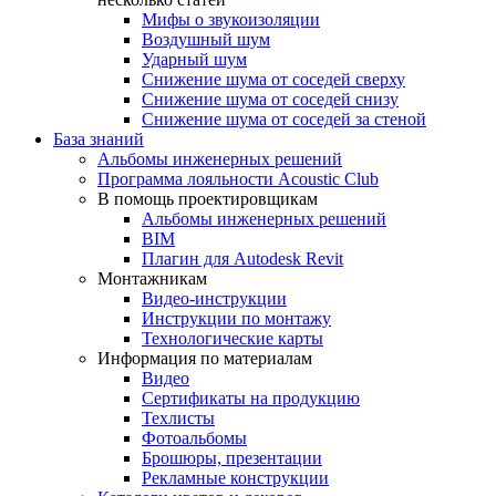
Мифы о звукоизоляции
Воздушный шум
Ударный шум
Снижение шума от соседей сверху
Снижение шума от соседей снизу
Снижение шума от соседей за стеной
База знаний
Альбомы инженерных решений
Программа лояльности Acoustic Club
В помощь проектировщикам
Альбомы инженерных решений
BIM
Плагин для Autodesk Revit
Монтажникам
Видео-инструкции
Инструкции по монтажу
Технологические карты
Информация по материалам
Видео
Сертификаты на продукцию
Техлисты
Фотоальбомы
Брошюры, презентации
Рекламные конструкции