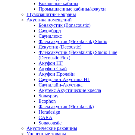
Вокальные кабины
Промышленные кабины/кожухи
Шумозащитные экраны
Акустика помещений
Бонакустик (Bonacoustic)
Саундборд
Саундлюкс
Флексакустик (Flexakustik) Studio
Декустик (Decoustic)
Флексакустик (Flexakustik) Studio Line
(Decoustic Flex)
Акуфон НГ
Акуфон Скай
Акуфон Пролайн
Саундлайн-Акустика НГ
Саундлайн-Акустика
Акутекс Акустические кресла
Sonaspray
Ecophon
Флексакустик (Flexakustik)
Heradesign
CARA
Sonacoustic
Акустические раковины
Уцененные товары