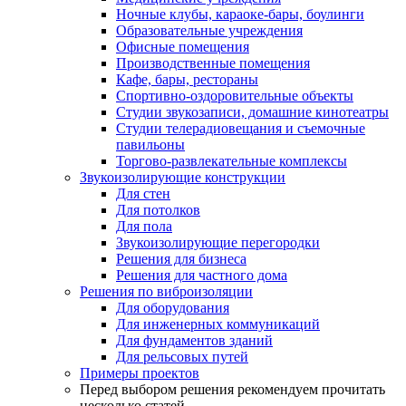
Ночные клубы, караоке-бары, боулинги
Образовательные учреждения
Офисные помещения
Производственные помещения
Кафе, бары, рестораны
Спортивно-оздоровительные объекты
Студии звукозаписи, домашние кинотеатры
Студии телерадиовещания и съемочные
павильоны
Торгово-развлекательные комплексы
Звукоизолирующие конструкции
Для стен
Для потолков
Для пола
Звукоизолирующие перегородки
Решения для бизнеса
Решения для частного дома
Решения по виброизоляции
Для оборудования
Для инженерных коммуникаций
Для фундаментов зданий
Для рельсовых путей
Примеры проектов
Перед выбором решения рекомендуем прочитать
несколько статей