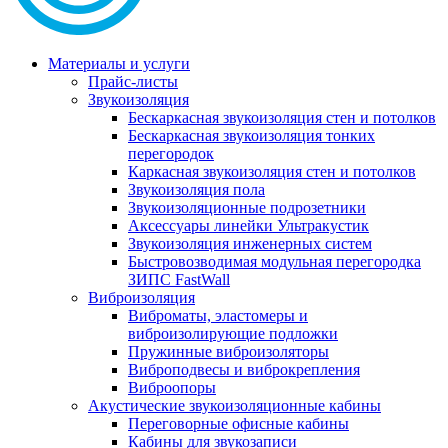
Материалы и услуги
Прайс-листы
Звукоизоляция
Бескаркасная звукоизоляция стен и потолков
Бескаркасная звукоизоляция тонких
перегородок
Каркасная звукоизоляция стен и потолков
Звукоизоляция пола
Звукоизоляционные подрозетники
Аксессуары линейки Ультракустик
Звукоизоляция инженерных систем
Быстровозводимая модульная перегородка
ЗИПС FastWall
Виброизоляция
Виброматы, эластомеры и
виброизолирующие подложки
Пружинные виброизоляторы
Виброподвесы и виброкрепления
Виброопоры
Акустические звукоизоляционные кабины
Переговорные офисные кабины
Кабины для звукозаписи