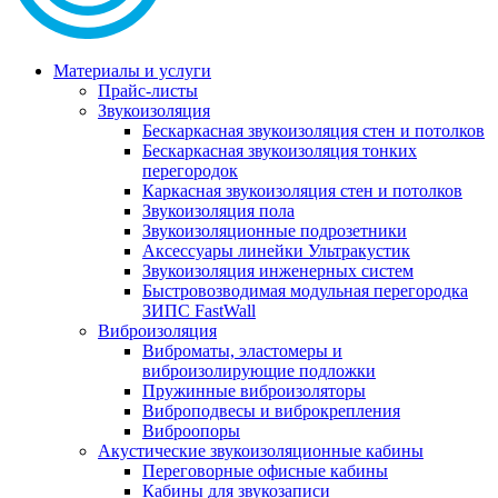
Материалы и услуги
Прайс-листы
Звукоизоляция
Бескаркасная звукоизоляция стен и потолков
Бескаркасная звукоизоляция тонких
перегородок
Каркасная звукоизоляция стен и потолков
Звукоизоляция пола
Звукоизоляционные подрозетники
Аксессуары линейки Ультракустик
Звукоизоляция инженерных систем
Быстровозводимая модульная перегородка
ЗИПС FastWall
Виброизоляция
Виброматы, эластомеры и
виброизолирующие подложки
Пружинные виброизоляторы
Виброподвесы и виброкрепления
Виброопоры
Акустические звукоизоляционные кабины
Переговорные офисные кабины
Кабины для звукозаписи