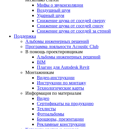
Мифы о звукоизоляции
Воздушный шум
Ударный шум
Снижение шума от соседей сверху
Снижение шума от соседей снизу
Снижение шума от соседей за стеной
Поддержка
Альбомы инженерных решений
Программа лояльности Acoustic Club
В помощь проектировщикам
Альбомы инженерных решений
BIM
Плагин для Autodesk Revit
Монтажникам
Видео-инструкции
Инструкции по монтажу
Технологические карты
Информация по материалам
Видео
Сертификаты на продукцию
Техлисты
Фотоальбомы
Брошюры, презентации
Рекламные конструкции