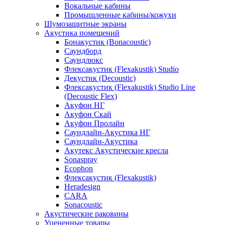
Вокальные кабины
Промышленные кабины/кожухи
Шумозащитные экраны
Акустика помещений
Бонакустик (Bonacoustic)
Саундборд
Саундлюкс
Флексакустик (Flexakustik) Studio
Декустик (Decoustic)
Флексакустик (Flexakustik) Studio Line
(Decoustic Flex)
Акуфон НГ
Акуфон Скай
Акуфон Пролайн
Саундлайн-Акустика НГ
Саундлайн-Акустика
Акутекс Акустические кресла
Sonaspray
Ecophon
Флексакустик (Flexakustik)
Heradesign
CARA
Sonacoustic
Акустические раковины
Уцененные товары