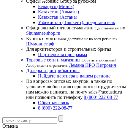
Офисы Acoustic Group за рубежом
Беларусь (Минск)
Казахстан (Алматы)
Казахстан (Астана)
Узбекистан (Ташкент), представитель
Официальный интернет-магазин
с доставкой по РФ
Shumanet-shop.ru
Купить с монтажом
доступно не во всех регионах
Шумовнет.рф
Для архитекторов и строительных бригад
Партнерская программа
Торговые сети и магазины
Обратите внимание!
Лемана ПРО
Петрович
Ассортимент ограничен.
Дилеры и дистрибьюторы
Найдите партнера в вашем регионе
По вопросам оптовых закупок, а также по
условиям любого долгосрочного сотрудничества
нам можно написать на почту sales@acoustic.ru
или позвонить по телефону
8 (800) 222-08-77
Обратная связь
8 (800) 222-08-77
Отмена