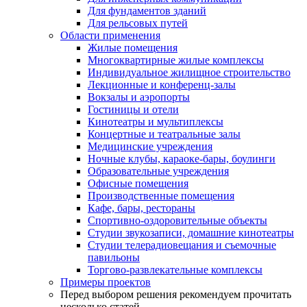
Для фундаментов зданий
Для рельсовых путей
Области применения
Жилые помещения
Многоквартирные жилые комплексы
Индивидуальное жилищное строительство
Лекционные и конференц-залы
Вокзалы и аэропорты
Гостиницы и отели
Кинотеатры и мультиплексы
Концертные и театральные залы
Медицинские учреждения
Ночные клубы, караоке-бары, боулинги
Образовательные учреждения
Офисные помещения
Производственные помещения
Кафе, бары, рестораны
Спортивно-оздоровительные объекты
Студии звукозаписи, домашние кинотеатры
Студии телерадиовещания и съемочные
павильоны
Торгово-развлекательные комплексы
Примеры проектов
Перед выбором решения рекомендуем прочитать
несколько статей