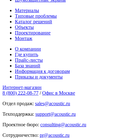
Материалы
Типовые проблемы
Каталог решений
Объекты
Проектирование
Монтаж
О компании
Где купить
Прайс-листы
База знаний
Информация к договорам
Приказы и документы
Интернет-магазин
8 (800) 222-08-77
/
Офис в Москве
Отдел продаж:
sales@acoustic.ru
Техподдержка:
support@acoustic.ru
Проектное бюро:
consulting@acoustic.ru
Сотрудничество:
pr@acoustic.ru