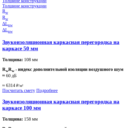
Толщине конструкции
Толщине конструкции
R
w
R
w
ΔL
nw
ΔL
nw
Звукоизоляционная каркасная перегородка на
каркасе 50 мм
Толщина:
108 мм
R
R
- индекс дополнительной изоляции воздушного шум
w
w
≈
60 дБ
≈ 6314
₽/м²
Посчитать смету
Подробнее
Звукоизоляционная каркасная перегородка на
каркасе 100 мм
Толщина:
158 мм