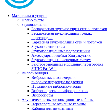
Материалы и услуги
Прайс-листы
Звукоизоляция
Бескаркасная звукоизоляция стен и потолков
Бескаркасная звукоизоляция тонких
перегородок
Каркасная звукоизоляция стен и потолков
Звукоизоляция пола
Звукоизоляционные подрозетники
Аксессуары линейки Ультракустик
Звукоизоляция инженерных систем
Быстровозводимая модульная перегородка
ЗИПС FastWall
Виброизоляция
Виброматы, эластомеры и
виброизолирующие подложки
Пружинные виброизоляторы
Виброподвесы и виброкрепления
Виброопоры
Акустические звукоизоляционные кабины
Переговорные офисные кабины
Кабины для звукозаписи