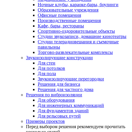
Ночные клубы, караоке-бары, боулинги
Образовательные учреждения
Офисные помещения
Производственные помещения
Кафе, бары, рестораны
Спортивно-оздоровительные объекты
Студии звукозаписи, домашние кинотеатры
Студии телерадиовещания и съемочные
павильоны
Торгово-развлекательные комплексы
Звукоизолирующие конструкции
Для стен
Для потолков
Для пола
Звукоизолирующие перегородки
Решения для бизнеса
Решения для частного дома
Решения по виброизоляции
Для оборудования
Для инженерных коммуникаций
Для фундаментов зданий
Для рельсовых путей
Примеры проектов
Перед выбором решения рекомендуем прочитать
несколько статей