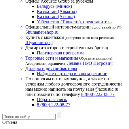
Офисы Acoustic Group за рубежом
Беларусь (Минск)
Казахстан (Алматы)
Казахстан (Астана)
Узбекистан (Ташкент), представитель
Официальный интернет-магазин
с доставкой по РФ
Shumanet-shop.ru
Купить с монтажом
доступно не во всех регионах
Шумовнет.рф
Для архитекторов и строительных бригад
Партнерская программа
Торговые сети и магазины
Обратите внимание!
Лемана ПРО
Петрович
Ассортимент ограничен.
Дилеры и дистрибьюторы
Найдите партнера в вашем регионе
По вопросам оптовых закупок, а также по
условиям любого долгосрочного сотрудничества
нам можно написать на почту sales@acoustic.ru
или позвонить по телефону
8 (800) 222-08-77
Обратная связь
8 (800) 222-08-77
Отмена