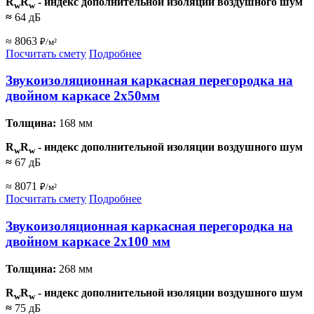
R
R
- индекс дополнительной изоляции воздушного шум
w
w
≈
64 дБ
≈ 8063
₽/м²
Посчитать смету
Подробнее
Звукоизоляционная каркасная перегородка на
двойном каркасе 2х50мм
Толщина:
168 мм
R
R
- индекс дополнительной изоляции воздушного шум
w
w
≈
67 дБ
≈ 8071
₽/м²
Посчитать смету
Подробнее
Звукоизоляционная каркасная перегородка на
двойном каркасе 2х100 мм
Толщина:
268 мм
R
R
- индекс дополнительной изоляции воздушного шум
w
w
≈
75 дБ