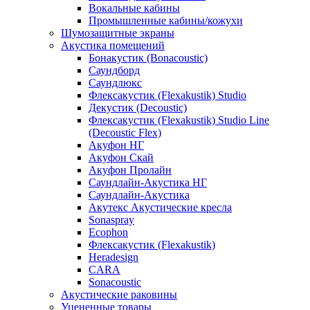
Вокальные кабины
Промышленные кабины/кожухи
Шумозащитные экраны
Акустика помещений
Бонакустик (Bonacoustic)
Саундборд
Саундлюкс
Флексакустик (Flexakustik) Studio
Декустик (Decoustic)
Флексакустик (Flexakustik) Studio Line
(Decoustic Flex)
Акуфон НГ
Акуфон Скай
Акуфон Пролайн
Саундлайн-Акустика НГ
Саундлайн-Акустика
Акутекс Акустические кресла
Sonaspray
Ecophon
Флексакустик (Flexakustik)
Heradesign
CARA
Sonacoustic
Акустические раковины
Уцененные товары