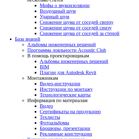
Мифы о звукоизоляции
Воздушный шум
Ударный шум
Снижение шума от соседей сверху
Снижение шума от соседей снизу
Снижение шума от соседей за стеной
База знаний
Альбомы инженерных решений
Программа лояльности Acoustic Club
В помощь проектировщикам
Альбомы инженерных решений
BIM
Плагин для Autodesk Revit
Монтажникам
Видео-инструкции
Инструкции по монтажу
Технологические карты
Информация по материалам
Видео
Сертификаты на продукцию
Техлисты
Фотоальбомы
Брошюры, презентации
Рекламные конструкции