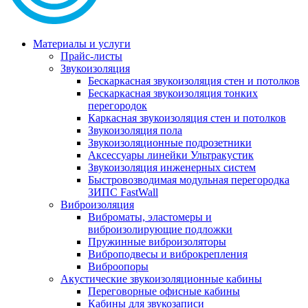
Материалы и услуги
Прайс-листы
Звукоизоляция
Бескаркасная звукоизоляция стен и потолков
Бескаркасная звукоизоляция тонких
перегородок
Каркасная звукоизоляция стен и потолков
Звукоизоляция пола
Звукоизоляционные подрозетники
Аксессуары линейки Ультракустик
Звукоизоляция инженерных систем
Быстровозводимая модульная перегородка
ЗИПС FastWall
Виброизоляция
Виброматы, эластомеры и
виброизолирующие подложки
Пружинные виброизоляторы
Виброподвесы и виброкрепления
Виброопоры
Акустические звукоизоляционные кабины
Переговорные офисные кабины
Кабины для звукозаписи