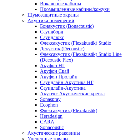
Вокальные кабины
Промышленные кабины/кожухи
Шумозащитные экраны
Акустика помещений
Бонакустик (Bonacoustic)
Саундборд
Саундлюкс
Флексакустик (Flexakustik) Studio
Декустик (Decoustic)
Флексакустик (Flexakustik) Studio Line
(Decoustic Flex)
Акуфон НГ
Акуфон Скай
Акуфон Пролайн
Саундлайн-Акустика НГ
Саундлайн-Акустика
Акутекс Акустические кресла
Sonaspray
Ecophon
Флексакустик (Flexakustik)
Heradesign
CARA
Sonacoustic
Акустические раковины
Уцененные товары