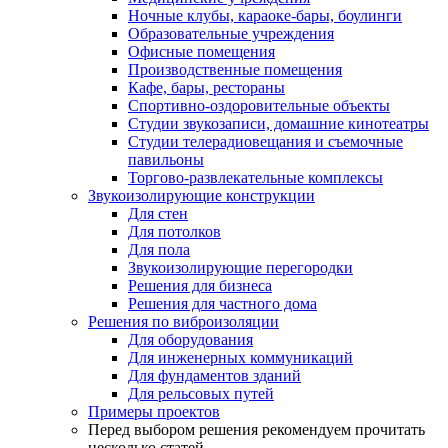
Ночные клубы, караоке-бары, боулинги
Образовательные учреждения
Офисные помещения
Производственные помещения
Кафе, бары, рестораны
Спортивно-оздоровительные объекты
Студии звукозаписи, домашние кинотеатры
Студии телерадиовещания и съемочные
павильоны
Торгово-развлекательные комплексы
Звукоизолирующие конструкции
Для стен
Для потолков
Для пола
Звукоизолирующие перегородки
Решения для бизнеса
Решения для частного дома
Решения по виброизоляции
Для оборудования
Для инженерных коммуникаций
Для фундаментов зданий
Для рельсовых путей
Примеры проектов
Перед выбором решения рекомендуем прочитать
несколько статей