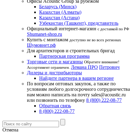
Офисы Acoustic Group за рубежом
Беларусь (Минск)
Казахстан (Алматы)
Казахстан (Астана)
Узбекистан (Ташкент), представитель
Официальный интернет-магазин
с доставкой по РФ
Shumanet-shop.ru
Купить с монтажом
доступно не во всех регионах
Шумовнет.рф
Для архитекторов и строительных бригад
Партнерская программа
Торговые сети и магазины
Обратите внимание!
Лемана ПРО
Петрович
Ассортимент ограничен.
Дилеры и дистрибьюторы
Найдите партнера в вашем регионе
По вопросам оптовых закупок, а также по
условиям любого долгосрочного сотрудничества
нам можно написать на почту sales@acoustic.ru
или позвонить по телефону
8 (800) 222-08-77
Обратная связь
8 (800) 222-08-77
Отмена