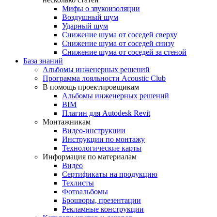
Мифы о звукоизоляции
Воздушный шум
Ударный шум
Снижение шума от соседей сверху
Снижение шума от соседей снизу
Снижение шума от соседей за стеной
База знаний
Альбомы инженерных решений
Программа лояльности Acoustic Club
В помощь проектировщикам
Альбомы инженерных решений
BIM
Плагин для Autodesk Revit
Монтажникам
Видео-инструкции
Инструкции по монтажу
Технологические карты
Информация по материалам
Видео
Сертификаты на продукцию
Техлисты
Фотоальбомы
Брошюры, презентации
Рекламные конструкции