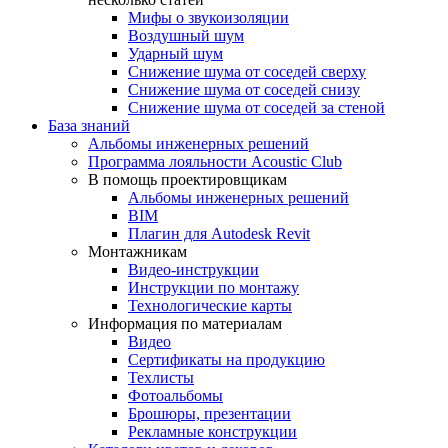
Мифы о звукоизоляции
Воздушный шум
Ударный шум
Снижение шума от соседей сверху
Снижение шума от соседей снизу
Снижение шума от соседей за стеной
База знаний
Альбомы инженерных решений
Программа лояльности Acoustic Club
В помощь проектировщикам
Альбомы инженерных решений
BIM
Плагин для Autodesk Revit
Монтажникам
Видео-инструкции
Инструкции по монтажу
Технологические карты
Информация по материалам
Видео
Сертификаты на продукцию
Техлисты
Фотоальбомы
Брошюры, презентации
Рекламные конструкции