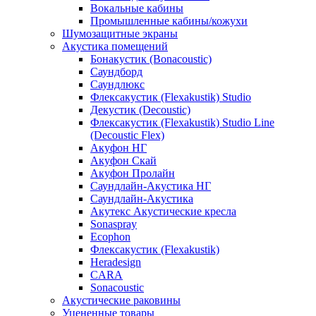
Вокальные кабины
Промышленные кабины/кожухи
Шумозащитные экраны
Акустика помещений
Бонакустик (Bonacoustic)
Саундборд
Саундлюкс
Флексакустик (Flexakustik) Studio
Декустик (Decoustic)
Флексакустик (Flexakustik) Studio Line
(Decoustic Flex)
Акуфон НГ
Акуфон Скай
Акуфон Пролайн
Саундлайн-Акустика НГ
Саундлайн-Акустика
Акутекс Акустические кресла
Sonaspray
Ecophon
Флексакустик (Flexakustik)
Heradesign
CARA
Sonacoustic
Акустические раковины
Уцененные товары