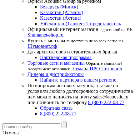
Офисы Acoustic Group за рубежом
Беларусь (Минск)
Казахстан (Алматы)
Казахстан (Астана)
Узбекистан (Ташкент), представитель
Официальный интернет-магазин
с доставкой по РФ
Shumanet-shop.ru
Купить с монтажом
доступно не во всех регионах
Шумовнет.рф
Для архитекторов и строительных бригад
Партнерская программа
Торговые сети и магазины
Обратите внимание!
Лемана ПРО
Петрович
Ассортимент ограничен.
Дилеры и дистрибьюторы
Найдите партнера в вашем регионе
По вопросам оптовых закупок, а также по
условиям любого долгосрочного сотрудничества
нам можно написать на почту sales@acoustic.ru
или позвонить по телефону
8 (800) 222-08-77
Обратная связь
8 (800) 222-08-77
Отмена