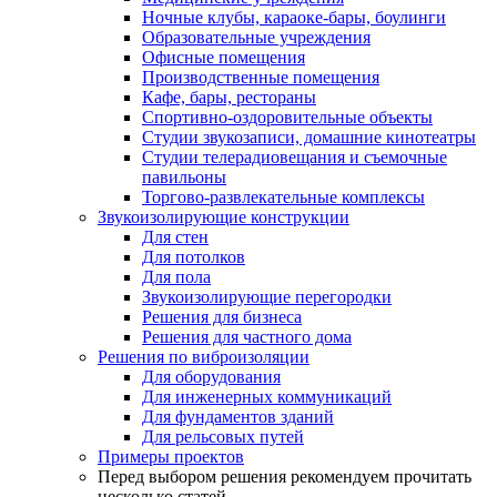
Ночные клубы, караоке-бары, боулинги
Образовательные учреждения
Офисные помещения
Производственные помещения
Кафе, бары, рестораны
Спортивно-оздоровительные объекты
Студии звукозаписи, домашние кинотеатры
Студии телерадиовещания и съемочные
павильоны
Торгово-развлекательные комплексы
Звукоизолирующие конструкции
Для стен
Для потолков
Для пола
Звукоизолирующие перегородки
Решения для бизнеса
Решения для частного дома
Решения по виброизоляции
Для оборудования
Для инженерных коммуникаций
Для фундаментов зданий
Для рельсовых путей
Примеры проектов
Перед выбором решения рекомендуем прочитать
несколько статей