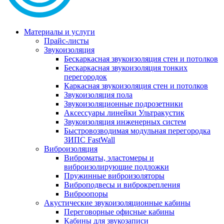
Материалы и услуги
Прайс-листы
Звукоизоляция
Бескаркасная звукоизоляция стен и потолков
Бескаркасная звукоизоляция тонких
перегородок
Каркасная звукоизоляция стен и потолков
Звукоизоляция пола
Звукоизоляционные подрозетники
Аксессуары линейки Ультракустик
Звукоизоляция инженерных систем
Быстровозводимая модульная перегородка
ЗИПС FastWall
Виброизоляция
Виброматы, эластомеры и
виброизолирующие подложки
Пружинные виброизоляторы
Виброподвесы и виброкрепления
Виброопоры
Акустические звукоизоляционные кабины
Переговорные офисные кабины
Кабины для звукозаписи