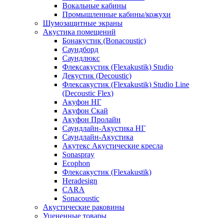
Вокальные кабины
Промышленные кабины/кожухи
Шумозащитные экраны
Акустика помещений
Бонакустик (Bonacoustic)
Саундборд
Саундлюкс
Флексакустик (Flexakustik) Studio
Декустик (Decoustic)
Флексакустик (Flexakustik) Studio Line
(Decoustic Flex)
Акуфон НГ
Акуфон Скай
Акуфон Пролайн
Саундлайн-Акустика НГ
Саундлайн-Акустика
Акутекс Акустические кресла
Sonaspray
Ecophon
Флексакустик (Flexakustik)
Heradesign
CARA
Sonacoustic
Акустические раковины
Уцененные товары