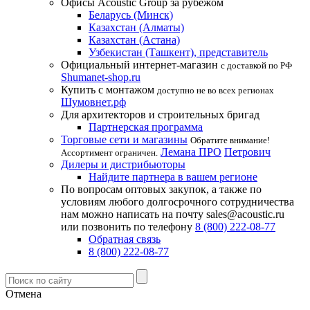
Офисы Acoustic Group за рубежом
Беларусь (Минск)
Казахстан (Алматы)
Казахстан (Астана)
Узбекистан (Ташкент), представитель
Официальный интернет-магазин
с доставкой по РФ
Shumanet-shop.ru
Купить с монтажом
доступно не во всех регионах
Шумовнет.рф
Для архитекторов и строительных бригад
Партнерская программа
Торговые сети и магазины
Обратите внимание!
Лемана ПРО
Петрович
Ассортимент ограничен.
Дилеры и дистрибьюторы
Найдите партнера в вашем регионе
По вопросам оптовых закупок, а также по
условиям любого долгосрочного сотрудничества
нам можно написать на почту sales@acoustic.ru
или позвонить по телефону
8 (800) 222-08-77
Обратная связь
8 (800) 222-08-77
Отмена