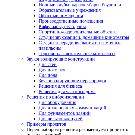
Ночные клубы, караоке-бары, боулинги
Образовательные учреждения
Офисные помещения
Производственные помещения
Кафе, бары, рестораны
Спортивно-оздоровительные объекты
Студии звукозаписи, домашние кинотеатры
Студии телерадиовещания и съемочные
павильоны
Торгово-развлекательные комплексы
Звукоизолирующие конструкции
Для стен
Для потолков
Для пола
Звукоизолирующие перегородки
Решения для бизнеса
Решения для частного дома
Решения по виброизоляции
Для оборудования
Для инженерных коммуникаций
Для фундаментов зданий
Для рельсовых путей
Примеры проектов
Перед выбором решения рекомендуем прочитать
несколько статей