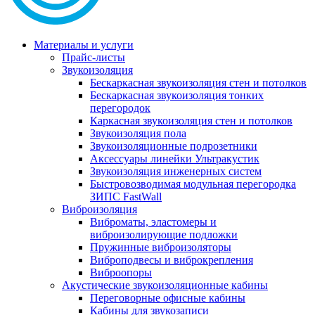
Материалы и услуги
Прайс-листы
Звукоизоляция
Бескаркасная звукоизоляция стен и потолков
Бескаркасная звукоизоляция тонких
перегородок
Каркасная звукоизоляция стен и потолков
Звукоизоляция пола
Звукоизоляционные подрозетники
Аксессуары линейки Ультракустик
Звукоизоляция инженерных систем
Быстровозводимая модульная перегородка
ЗИПС FastWall
Виброизоляция
Виброматы, эластомеры и
виброизолирующие подложки
Пружинные виброизоляторы
Виброподвесы и виброкрепления
Виброопоры
Акустические звукоизоляционные кабины
Переговорные офисные кабины
Кабины для звукозаписи