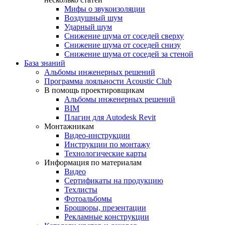
Мифы о звукоизоляции
Воздушный шум
Ударный шум
Снижение шума от соседей сверху
Снижение шума от соседей снизу
Снижение шума от соседей за стеной
База знаний
Альбомы инженерных решений
Программа лояльности Acoustic Club
В помощь проектировщикам
Альбомы инженерных решений
BIM
Плагин для Autodesk Revit
Монтажникам
Видео-инструкции
Инструкции по монтажу
Технологические карты
Информация по материалам
Видео
Сертификаты на продукцию
Техлисты
Фотоальбомы
Брошюры, презентации
Рекламные конструкции