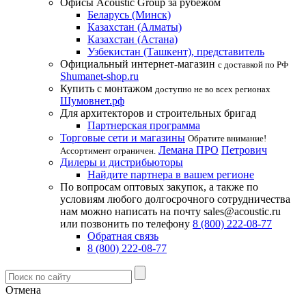
Офисы Acoustic Group за рубежом
Беларусь (Минск)
Казахстан (Алматы)
Казахстан (Астана)
Узбекистан (Ташкент), представитель
Официальный интернет-магазин
с доставкой по РФ
Shumanet-shop.ru
Купить с монтажом
доступно не во всех регионах
Шумовнет.рф
Для архитекторов и строительных бригад
Партнерская программа
Торговые сети и магазины
Обратите внимание!
Лемана ПРО
Петрович
Ассортимент ограничен.
Дилеры и дистрибьюторы
Найдите партнера в вашем регионе
По вопросам оптовых закупок, а также по
условиям любого долгосрочного сотрудничества
нам можно написать на почту sales@acoustic.ru
или позвонить по телефону
8 (800) 222-08-77
Обратная связь
8 (800) 222-08-77
Отмена