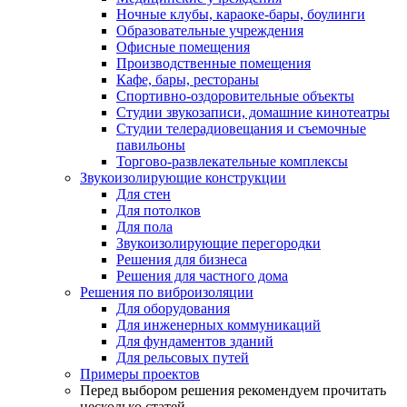
Ночные клубы, караоке-бары, боулинги
Образовательные учреждения
Офисные помещения
Производственные помещения
Кафе, бары, рестораны
Спортивно-оздоровительные объекты
Студии звукозаписи, домашние кинотеатры
Студии телерадиовещания и съемочные
павильоны
Торгово-развлекательные комплексы
Звукоизолирующие конструкции
Для стен
Для потолков
Для пола
Звукоизолирующие перегородки
Решения для бизнеса
Решения для частного дома
Решения по виброизоляции
Для оборудования
Для инженерных коммуникаций
Для фундаментов зданий
Для рельсовых путей
Примеры проектов
Перед выбором решения рекомендуем прочитать
несколько статей