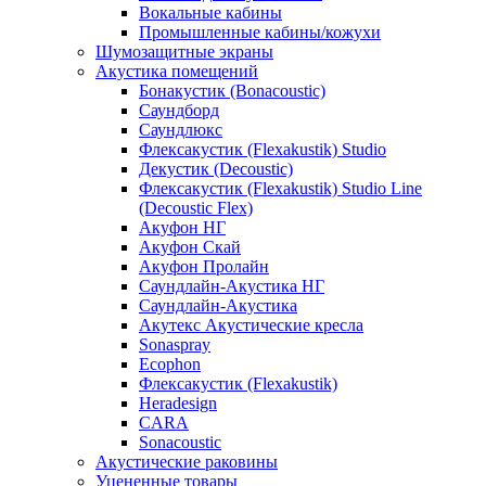
Вокальные кабины
Промышленные кабины/кожухи
Шумозащитные экраны
Акустика помещений
Бонакустик (Bonacoustic)
Саундборд
Саундлюкс
Флексакустик (Flexakustik) Studio
Декустик (Decoustic)
Флексакустик (Flexakustik) Studio Line
(Decoustic Flex)
Акуфон НГ
Акуфон Скай
Акуфон Пролайн
Саундлайн-Акустика НГ
Саундлайн-Акустика
Акутекс Акустические кресла
Sonaspray
Ecophon
Флексакустик (Flexakustik)
Heradesign
CARA
Sonacoustic
Акустические раковины
Уцененные товары