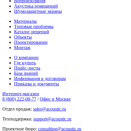
Виброизоляция
Акустика помещений
Шумозащитные экраны
Материалы
Типовые проблемы
Каталог решений
Объекты
Проектирование
Монтаж
О компании
Где купить
Прайс-листы
База знаний
Информация к договорам
Приказы и документы
Интернет-магазин
8 (800) 222-08-77
/
Офис в Москве
Отдел продаж:
sales@acoustic.ru
Техподдержка:
support@acoustic.ru
Проектное бюро:
consulting@acoustic.ru