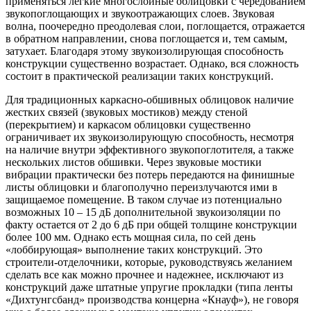
применяться легкие многослойные облицовки с чередованием
звукопоглощающих и звукоотражающих слоев. Звуковая
волна, поочередно преодолевая слои, поглощается, отражается
в обратном направлении, снова поглощается и, тем самым,
затухает. Благодаря этому звукоизолирующая способность
конструкции существенно возрастает. Однако, вся сложность
состоит в практической реализации таких конструкций.
Для традиционных каркасно-обшивных облицовок наличие
жестких связей (звуковых мостиков) между стеной
(перекрытием) и каркасом облицовки существенно
ограничивает их звукоизолирующую способность, несмотря
на наличие внутри эффективного звукопоглотителя, а также
нескольких листов обшивки. Через звуковые мостики
вибрации практически без потерь передаются на финишные
листы облицовки и благополучно переизлучаются ими в
защищаемое помещение. В таком случае из потенциально
возможных 10 – 15 дБ дополнительной звукоизоляции по
факту остается от 2 до 6 дБ при общей толщине конструкции
более 100 мм. Однако есть мощная сила, по сей день
«лоббирующая» выполнение таких конструкций. Это
строители-отделочники, которые, руководствуясь желанием
сделать все как можно прочнее и надежнее, исключают из
конструкций даже штатные упругие прокладки (типа ленты
«Дихтунгсбанд» производства концерна «Кнауф»), не говоря