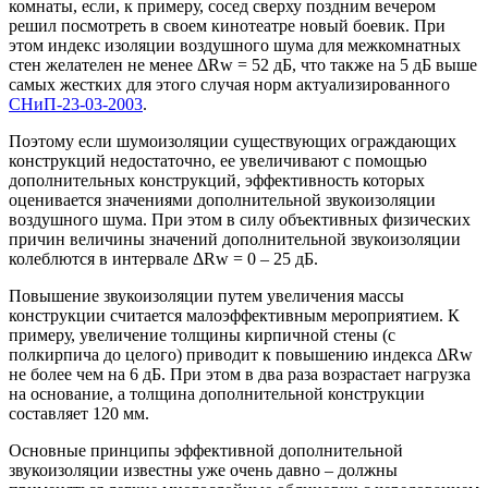
комнаты, если, к примеру, сосед сверху поздним вечером
решил посмотреть в своем кинотеатре новый боевик. При
этом индекс изоляции воздушного шума для межкомнатных
стен желателен не менее
Δ
Rw = 52 дБ, что также на 5 дБ выше
самых жестких для этого случая норм актуализированного
СНиП-23-03-2003
.
Поэтому если шумоизоляции существующих ограждающих
конструкций недостаточно, ее увеличивают с помощью
дополнительных конструкций, эффективность которых
оценивается значениями дополнительной звукоизоляции
воздушного шума. При этом в силу объективных физических
причин величины значений дополнительной звукоизоляции
колеблются в интервале
Δ
Rw = 0 – 25 дБ.
Повышение звукоизоляции путем увеличения массы
конструкции считается малоэффективным мероприятием. К
примеру, увеличение толщины кирпичной стены (с
полкирпича до целого) приводит к повышению индекса
Δ
Rw
не более чем на 6 дБ. При этом в два раза возрастает нагрузка
на основание, а толщина дополнительной конструкции
составляет 120 мм.
Основные принципы эффективной дополнительной
звукоизоляции известны уже очень давно – должны