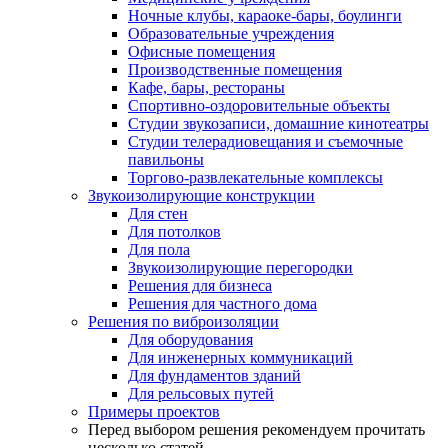
Ночные клубы, караоке-бары, боулинги
Образовательные учреждения
Офисные помещения
Производственные помещения
Кафе, бары, рестораны
Спортивно-оздоровительные объекты
Студии звукозаписи, домашние кинотеатры
Студии телерадиовещания и съемочные
павильоны
Торгово-развлекательные комплексы
Звукоизолирующие конструкции
Для стен
Для потолков
Для пола
Звукоизолирующие перегородки
Решения для бизнеса
Решения для частного дома
Решения по виброизоляции
Для оборудования
Для инженерных коммуникаций
Для фундаментов зданий
Для рельсовых путей
Примеры проектов
Перед выбором решения рекомендуем прочитать
несколько статей