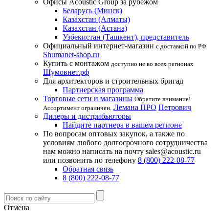
Офисы Acoustic Group за рубежом
Беларусь (Минск)
Казахстан (Алматы)
Казахстан (Астана)
Узбекистан (Ташкент), представитель
Официальный интернет-магазин
с доставкой по РФ
Shumanet-shop.ru
Купить с монтажом
доступно не во всех регионах
Шумовнет.рф
Для архитекторов и строительных бригад
Партнерская программа
Торговые сети и магазины
Обратите внимание!
Лемана ПРО
Петрович
Ассортимент ограничен.
Дилеры и дистрибьюторы
Найдите партнера в вашем регионе
По вопросам оптовых закупок, а также по
условиям любого долгосрочного сотрудничества
нам можно написать на почту sales@acoustic.ru
или позвонить по телефону
8 (800) 222-08-77
Обратная связь
8 (800) 222-08-77
Отмена