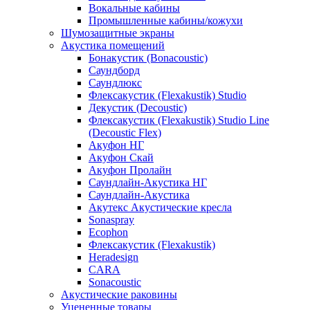
Вокальные кабины
Промышленные кабины/кожухи
Шумозащитные экраны
Акустика помещений
Бонакустик (Bonacoustic)
Саундборд
Саундлюкс
Флексакустик (Flexakustik) Studio
Декустик (Decoustic)
Флексакустик (Flexakustik) Studio Line
(Decoustic Flex)
Акуфон НГ
Акуфон Скай
Акуфон Пролайн
Саундлайн-Акустика НГ
Саундлайн-Акустика
Акутекс Акустические кресла
Sonaspray
Ecophon
Флексакустик (Flexakustik)
Heradesign
CARA
Sonacoustic
Акустические раковины
Уцененные товары