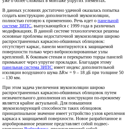
уже о более сложных в монтаже упругих элементах.
В данных условиях достаточно удачной оказалась попытка
создать конструкцию дополнительной звукоизоляции,
полностью готовую к применению. Речь идет о
панельной
системе ЗИПС
, выпускающейся с 1999 года в различных
модификациях. В данной системе технологически решены
основные проблемы недостаточной звукоизоляции широко
распространенных каркасно-обшивных облицовок:
отсутствует каркас, панели монтируются к защищаемой
поверхности только через виброизолированные узлы
креплений. К боковым стенам и перекрытию торцы панелей
примыкают через упругие прокладки. Благодаря этому
панельная система ЗИПС
имеет индекс дополнительной
изоляции воздушного шума
Δ
Rw = 9 – 18 дБ при толщине 50
– 130 мм.
При этом задача увеличения звукоизоляции широко
распространенных каркасно-обшивных облицовок путем
незначительного дополнения их конструкции по-прежнему
является крайне актуальной. Для повышения
звукоизолирующей способности таких облицовок
принципиальное значение имеет устройство узлов крепления
каркаса к защищаемой поверхности. Новое разработанное и
апробированное решение представляет собой подвес-
крепление
Виброфлекс
, представляющий собой