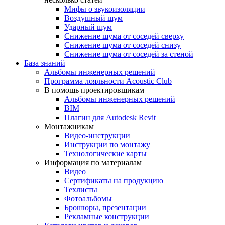
Мифы о звукоизоляции
Воздушный шум
Ударный шум
Снижение шума от соседей сверху
Снижение шума от соседей снизу
Снижение шума от соседей за стеной
База знаний
Альбомы инженерных решений
Программа лояльности Acoustic Club
В помощь проектировщикам
Альбомы инженерных решений
BIM
Плагин для Autodesk Revit
Монтажникам
Видео-инструкции
Инструкции по монтажу
Технологические карты
Информация по материалам
Видео
Сертификаты на продукцию
Техлисты
Фотоальбомы
Брошюры, презентации
Рекламные конструкции