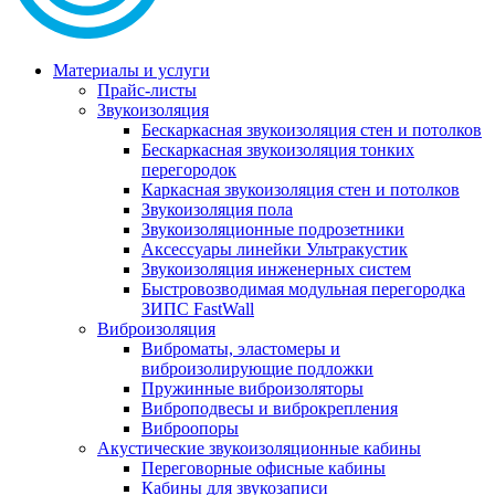
Материалы и услуги
Прайс-листы
Звукоизоляция
Бескаркасная звукоизоляция стен и потолков
Бескаркасная звукоизоляция тонких
перегородок
Каркасная звукоизоляция стен и потолков
Звукоизоляция пола
Звукоизоляционные подрозетники
Аксессуары линейки Ультракустик
Звукоизоляция инженерных систем
Быстровозводимая модульная перегородка
ЗИПС FastWall
Виброизоляция
Виброматы, эластомеры и
виброизолирующие подложки
Пружинные виброизоляторы
Виброподвесы и виброкрепления
Виброопоры
Акустические звукоизоляционные кабины
Переговорные офисные кабины
Кабины для звукозаписи