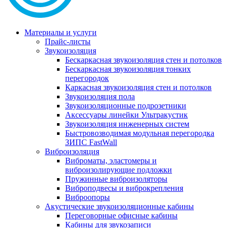
Материалы и услуги
Прайс-листы
Звукоизоляция
Бескаркасная звукоизоляция стен и потолков
Бескаркасная звукоизоляция тонких
перегородок
Каркасная звукоизоляция стен и потолков
Звукоизоляция пола
Звукоизоляционные подрозетники
Аксессуары линейки Ультракустик
Звукоизоляция инженерных систем
Быстровозводимая модульная перегородка
ЗИПС FastWall
Виброизоляция
Виброматы, эластомеры и
виброизолирующие подложки
Пружинные виброизоляторы
Виброподвесы и виброкрепления
Виброопоры
Акустические звукоизоляционные кабины
Переговорные офисные кабины
Кабины для звукозаписи