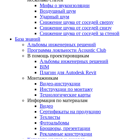
Мифы о звукоизоляции
Воздушный шум
Ударный шум
Снижение шума от соседей сверху
Снижение шума от соседей снизу
Снижение шума от соседей за стеной
База знаний
Альбомы инженерных решений
Программа лояльности Acoustic Club
В помощь проектировщикам
Альбомы инженерных решений
BIM
Плагин для Autodesk Revit
Монтажникам
Видео-инструкции
Инструкции по монтажу
Технологические карты
Информация по материалам
Видео
Сертификаты на продукцию
Техлисты
Фотоальбомы
Брошюры, презентации
Рекламные конструкции