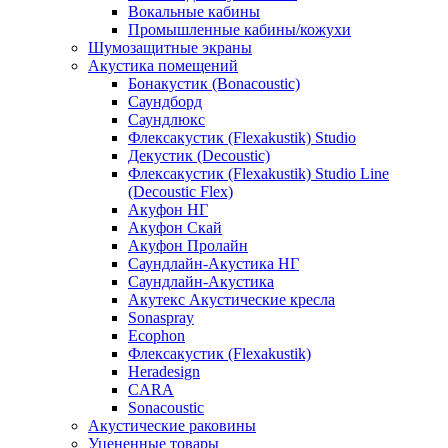
Вокальные кабины
Промышленные кабины/кожухи
Шумозащитные экраны
Акустика помещений
Бонакустик (Bonacoustic)
Саундборд
Саундлюкс
Флексакустик (Flexakustik) Studio
Декустик (Decoustic)
Флексакустик (Flexakustik) Studio Line
(Decoustic Flex)
Акуфон НГ
Акуфон Скай
Акуфон Пролайн
Саундлайн-Акустика НГ
Саундлайн-Акустика
Акутекс Акустические кресла
Sonaspray
Ecophon
Флексакустик (Flexakustik)
Heradesign
CARA
Sonacoustic
Акустические раковины
Уцененные товары