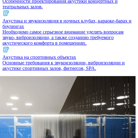
Особенности проектирования акустики концертных и
театральных залов.
Акустика и звукоизоляция в ночных клубах, караоке-барах и
боулингах
Необходимо самое серьезное внимание уделять вопросам
звуко- виброизоляции, а также созданию требуемого
акустического комфорта в помещениях.
Акустика на спортивных объектах
Основные требования к звукоизоляции, виброизоляции и
акустике спортивных залов, фитнесов, SPA.