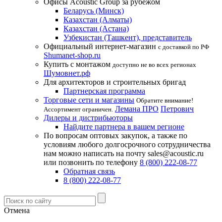
Офисы Acoustic Group за рубежом
Беларусь (Минск)
Казахстан (Алматы)
Казахстан (Астана)
Узбекистан (Ташкент), представитель
Официальный интернет-магазин
с доставкой по РФ
Shumanet-shop.ru
Купить с монтажом
доступно не во всех регионах
Шумовнет.рф
Для архитекторов и строительных бригад
Партнерская программа
Торговые сети и магазины
Обратите внимание!
Лемана ПРО
Петрович
Ассортимент ограничен.
Дилеры и дистрибьюторы
Найдите партнера в вашем регионе
По вопросам оптовых закупок, а также по
условиям любого долгосрочного сотрудничества
нам можно написать на почту sales@acoustic.ru
или позвонить по телефону
8 (800) 222-08-77
Обратная связь
8 (800) 222-08-77
Отмена