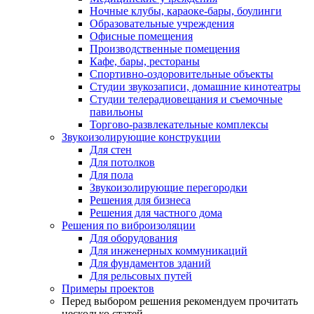
Ночные клубы, караоке-бары, боулинги
Образовательные учреждения
Офисные помещения
Производственные помещения
Кафе, бары, рестораны
Спортивно-оздоровительные объекты
Студии звукозаписи, домашние кинотеатры
Студии телерадиовещания и съемочные
павильоны
Торгово-развлекательные комплексы
Звукоизолирующие конструкции
Для стен
Для потолков
Для пола
Звукоизолирующие перегородки
Решения для бизнеса
Решения для частного дома
Решения по виброизоляции
Для оборудования
Для инженерных коммуникаций
Для фундаментов зданий
Для рельсовых путей
Примеры проектов
Перед выбором решения рекомендуем прочитать
несколько статей