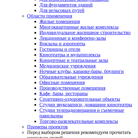
Для фундаментов зданий
Для рельсовых путей
Области применения
Жилые помещения
Многоквартирные жилые комплексы
Индивидуальное жилищное строительство
Лекционные и конференц-залы
Вокзалы и аэропорты
Гостиницы и отели
Кинотеатры и мультиплексы
Концертные и театральные залы
Медицинские учреждения
Ночные клубы, караоке-бары, боулинги
Образовательные учреждения
Офисные помещения
Производственные помещения
Кафе, бары, рестораны
Спортивно-оздоровительные объекты
Студии звукозаписи, домашние кинотеатры
Студии телерадиовещания и съемочные
павильоны
Торгово-развлекательные комплексы
Примеры проектов
Перед выбором решения рекомендуем прочитать
несколько статей