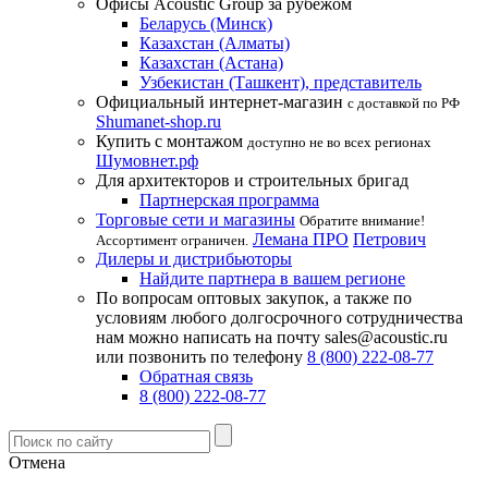
Офисы Acoustic Group за рубежом
Беларусь (Минск)
Казахстан (Алматы)
Казахстан (Астана)
Узбекистан (Ташкент), представитель
Официальный интернет-магазин
с доставкой по РФ
Shumanet-shop.ru
Купить с монтажом
доступно не во всех регионах
Шумовнет.рф
Для архитекторов и строительных бригад
Партнерская программа
Торговые сети и магазины
Обратите внимание!
Лемана ПРО
Петрович
Ассортимент ограничен.
Дилеры и дистрибьюторы
Найдите партнера в вашем регионе
По вопросам оптовых закупок, а также по
условиям любого долгосрочного сотрудничества
нам можно написать на почту sales@acoustic.ru
или позвонить по телефону
8 (800) 222-08-77
Обратная связь
8 (800) 222-08-77
Отмена