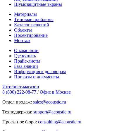
Шумозащитные экраны
Материалы
Типовые проблемы
Каталог решений
Объекты
Проектирование
Монтаж
О компании
Где купить
Прайс-листы
База знаний
Информация к договорам
Приказы и документы
Интернет-магазин
8 (800) 222-08-77
/
Офис в Москве
Отдел продаж:
sales@acoustic.ru
Техподдержка:
support@acoustic.ru
Проектное бюро:
consulting@acoustic.ru