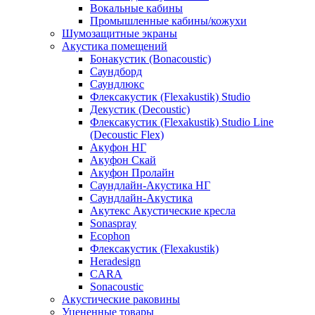
Вокальные кабины
Промышленные кабины/кожухи
Шумозащитные экраны
Акустика помещений
Бонакустик (Bonacoustic)
Саундборд
Саундлюкс
Флексакустик (Flexakustik) Studio
Декустик (Decoustic)
Флексакустик (Flexakustik) Studio Line
(Decoustic Flex)
Акуфон НГ
Акуфон Скай
Акуфон Пролайн
Саундлайн-Акустика НГ
Саундлайн-Акустика
Акутекс Акустические кресла
Sonaspray
Ecophon
Флексакустик (Flexakustik)
Heradesign
CARA
Sonacoustic
Акустические раковины
Уцененные товары