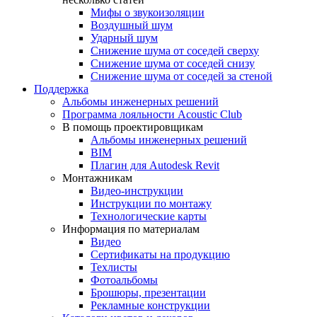
Мифы о звукоизоляции
Воздушный шум
Ударный шум
Снижение шума от соседей сверху
Снижение шума от соседей снизу
Снижение шума от соседей за стеной
Поддержка
Альбомы инженерных решений
Программа лояльности Acoustic Club
В помощь проектировщикам
Альбомы инженерных решений
BIM
Плагин для Autodesk Revit
Монтажникам
Видео-инструкции
Инструкции по монтажу
Технологические карты
Информация по материалам
Видео
Сертификаты на продукцию
Техлисты
Фотоальбомы
Брошюры, презентации
Рекламные конструкции