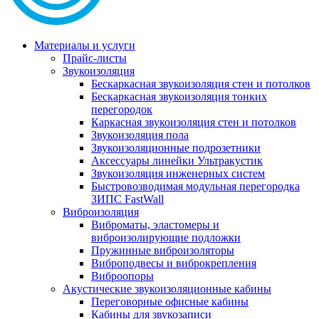
Материалы и услуги
Прайс-листы
Звукоизоляция
Бескаркасная звукоизоляция стен и потолков
Бескаркасная звукоизоляция тонких
перегородок
Каркасная звукоизоляция стен и потолков
Звукоизоляция пола
Звукоизоляционные подрозетники
Аксессуары линейки Ультракустик
Звукоизоляция инженерных систем
Быстровозводимая модульная перегородка
ЗИПС FastWall
Виброизоляция
Виброматы, эластомеры и
виброизолирующие подложки
Пружинные виброизоляторы
Виброподвесы и виброкрепления
Виброопоры
Акустические звукоизоляционные кабины
Переговорные офисные кабины
Кабины для звукозаписи