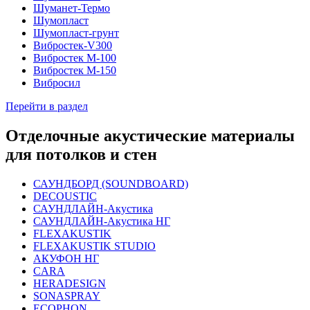
Шуманет-Термо
Шумопласт
Шумопласт-грунт
Вибростек-V300
Вибростек М-100
Вибростек М-150
Вибросил
Перейти в раздел
Отделочные акустические материалы
для потолков и стен
САУНДБОРД (SOUNDBOARD)
DECOUSTIC
САУНДЛАЙН-Акустика
САУНДЛАЙН-Акустика НГ
FLEXAKUSTIK
FLEXAKUSTIK STUDIO
АКУФОН НГ
CARA
HERADESIGN
SONASPRAY
ECOPHON