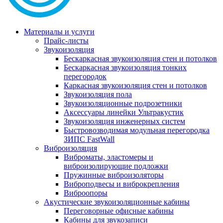
Материалы и услуги
Прайс-листы
Звукоизоляция
Бескаркасная звукоизоляция стен и потолков
Бескаркасная звукоизоляция тонких
перегородок
Каркасная звукоизоляция стен и потолков
Звукоизоляция пола
Звукоизоляционные подрозетники
Аксессуары линейки Ультракустик
Звукоизоляция инженерных систем
Быстровозводимая модульная перегородка
ЗИПС FastWall
Виброизоляция
Виброматы, эластомеры и
виброизолирующие подложки
Пружинные виброизоляторы
Виброподвесы и виброкрепления
Виброопоры
Акустические звукоизоляционные кабины
Переговорные офисные кабины
Кабины для звукозаписи