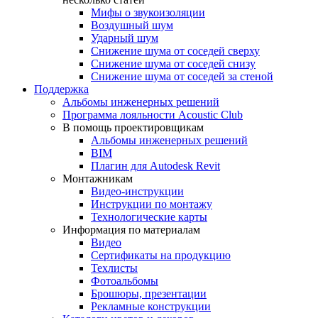
Мифы о звукоизоляции
Воздушный шум
Ударный шум
Снижение шума от соседей сверху
Снижение шума от соседей снизу
Снижение шума от соседей за стеной
Поддержка
Альбомы инженерных решений
Программа лояльности Acoustic Club
В помощь проектировщикам
Альбомы инженерных решений
BIM
Плагин для Autodesk Revit
Монтажникам
Видео-инструкции
Инструкции по монтажу
Технологические карты
Информация по материалам
Видео
Сертификаты на продукцию
Техлисты
Фотоальбомы
Брошюры, презентации
Рекламные конструкции