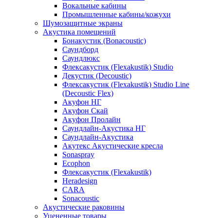
Вокальные кабины
Промышленные кабины/кожухи
Шумозащитные экраны
Акустика помещений
Бонакустик (Bonacoustic)
Саундборд
Саундлюкс
Флексакустик (Flexakustik) Studio
Декустик (Decoustic)
Флексакустик (Flexakustik) Studio Line
(Decoustic Flex)
Акуфон НГ
Акуфон Скай
Акуфон Пролайн
Саундлайн-Акустика НГ
Саундлайн-Акустика
Акутекс Акустические кресла
Sonaspray
Ecophon
Флексакустик (Flexakustik)
Heradesign
CARA
Sonacoustic
Акустические раковины
Уцененные товары