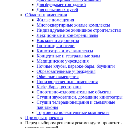
Для фундаментов зданий
Для рельсовых путей
Области применения
Жилые помещения
Многоквартирные жилые комплексы
Индивидуальное жилищное строительство
Лекционные и конференц-залы
Вокзалы и аэропорты
Гостиницы и отели
Кинотеатры и мультиплексы
Концертные и театральные залы
Медицинские учреждения
Ночные клубы, караоке-бары, боулинги
Образовательные учреждения
Офисные помещения
Производственные помещения
Кафе, бары, рестораны
Спортивно-оздоровительные объекты
Студии звукозаписи, домашние кинотеатры
Студии телерадиовещания и съемочные
павильоны
Торгово-развлекательные комплексы
Примеры проектов
Перед выбором решения рекомендуем прочитать
несколько статей