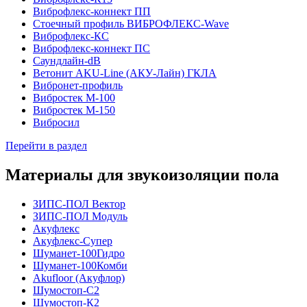
Виброфлекс-коннект ПП
Стоечный профиль ВИБРОФЛЕКС-Wave
Виброфлекс-КС
Виброфлекс-коннект ПС
Саундлайн-dB
Ветонит AKU-Line (AКУ-Лайн) ГКЛА
Вибронет-профиль
Вибростек М-100
Вибростек М-150
Вибросил
Перейти в раздел
Материалы для звукоизоляции пола
ЗИПС-ПОЛ Вектор
ЗИПС-ПОЛ Модуль
Акуфлекс
Акуфлекс-Супер
Шуманет-100Гидро
Шуманет-100Комби
Akufloor (Акуфлор)
Шумостоп-С2
Шумостоп-К2