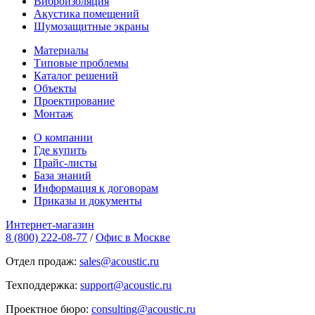
Виброизоляция
Акустика помещений
Шумозащитные экраны
Материалы
Типовые проблемы
Каталог решений
Объекты
Проектирование
Монтаж
О компании
Где купить
Прайс-листы
База знаний
Информация к договорам
Приказы и документы
Интернет-магазин
8 (800) 222-08-77
/
Офис в Москве
Отдел продаж:
sales@acoustic.ru
Техподдержка:
support@acoustic.ru
Проектное бюро:
consulting@acoustic.ru