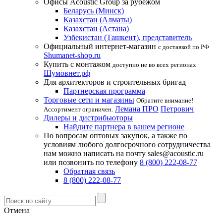
Офисы Acoustic Group за рубежом
Беларусь (Минск)
Казахстан (Алматы)
Казахстан (Астана)
Узбекистан (Ташкент), представитель
Официальный интернет-магазин
с доставкой по РФ
Shumanet-shop.ru
Купить с монтажом
доступно не во всех регионах
Шумовнет.рф
Для архитекторов и строительных бригад
Партнерская программа
Торговые сети и магазины
Обратите внимание!
Лемана ПРО
Петрович
Ассортимент ограничен.
Дилеры и дистрибьюторы
Найдите партнера в вашем регионе
По вопросам оптовых закупок, а также по
условиям любого долгосрочного сотрудничества
нам можно написать на почту sales@acoustic.ru
или позвонить по телефону
8 (800) 222-08-77
Обратная связь
8 (800) 222-08-77
Отмена