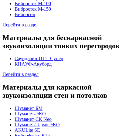
Вибростек М-100
Вибростек М-150
Вибросил
Перейти в раздел
Материалы для бескаркасной
звукоизоляции тонких перегородок
Саундлайн-ПГП Супер
КНАУФ-Акуборд
Перейти в раздел
Материалы для каркасной
звукоизоляции стен и потолков
Шуманет-БМ
Шуманет-ЭКО
Шуманет-СК Neo
Шуманет-Термо ЭКО
AKULite SE
Виброфлекс-К15