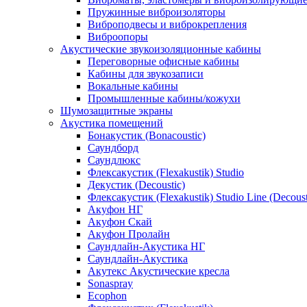
Пружинные виброизоляторы
Виброподвесы и виброкрепления
Виброопоры
Акустические звукоизоляционные кабины
Переговорные офисные кабины
Кабины для звукозаписи
Вокальные кабины
Промышленные кабины/кожухи
Шумозащитные экраны
Акустика помещений
Бонакустик (Bonacoustic)
Саундборд
Саундлюкс
Флексакустик (Flexakustik) Studio
Декустик (Decoustic)
Флексакустик (Flexakustik) Studio Line (Decoust
Акуфон НГ
Акуфон Скай
Акуфон Пролайн
Саундлайн-Акустика НГ
Саундлайн-Акустика
Акутекс Акустические кресла
Sonaspray
Ecophon