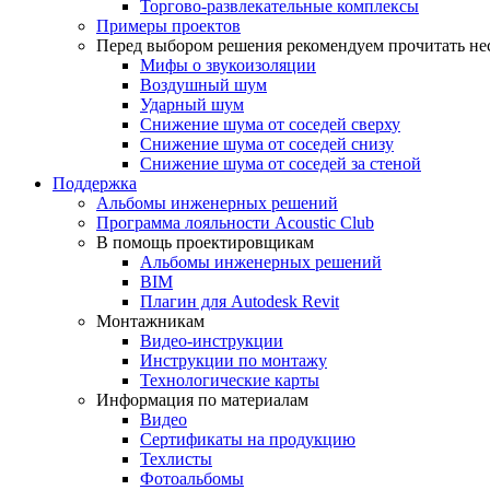
Торгово-развлекательные комплексы
Примеры проектов
Перед выбором решения рекомендуем прочитать нес
Мифы о звукоизоляции
Воздушный шум
Ударный шум
Снижение шума от соседей сверху
Снижение шума от соседей снизу
Снижение шума от соседей за стеной
Поддержка
Альбомы инженерных решений
Программа лояльности Acoustic Club
В помощь проектировщикам
Альбомы инженерных решений
BIM
Плагин для Autodesk Revit
Монтажникам
Видео-инструкции
Инструкции по монтажу
Технологические карты
Информация по материалам
Видео
Сертификаты на продукцию
Техлисты
Фотоальбомы