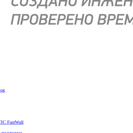
док
ПС FastWall
е подложки