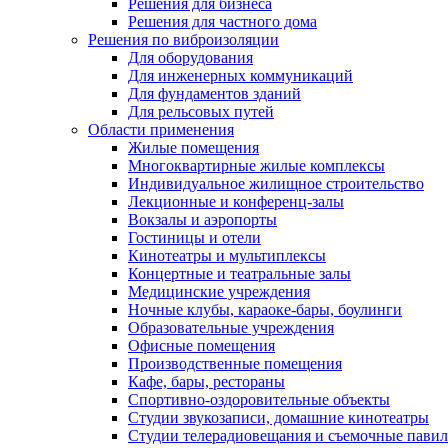
Решения для бизнеса
Решения для частного дома
Решения по виброизоляции
Для оборудования
Для инженерных коммуникаций
Для фундаментов зданий
Для рельсовых путей
Области применения
Жилые помещения
Многоквартирные жилые комплексы
Индивидуальное жилищное строительство
Лекционные и конференц-залы
Вокзалы и аэропорты
Гостиницы и отели
Кинотеатры и мультиплексы
Концертные и театральные залы
Медицинские учреждения
Ночные клубы, караоке-бары, боулинги
Образовательные учреждения
Офисные помещения
Производственные помещения
Кафе, бары, рестораны
Спортивно-оздоровительные объекты
Студии звукозаписи, домашние кинотеатры
Студии телерадиовещания и съемочные пави