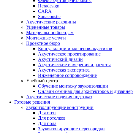
Флексакустик (Flexakustik)
Heradesign
CARA
Sonacoustic
Акустические раковины
Уцененные товары
Материалы по брендам
Монтажные услуги
Проектное бюро
Консультации инженеров-акустиков
Акустическое проектирование
Акустический дизайн
Акустические измерения и расчеты
Акустическая экспертиза
Инженерное сопровождение
Учебный центр
Обучение монтажу звукоизоляции
Онлайн семинар для архитекторов и дизайнер
Акустические изделия под заказ
Готовые решения
Звукоизолирующие конструкции
Для стен
Для потолков
Для пола
Звукоизолирующие перегородки