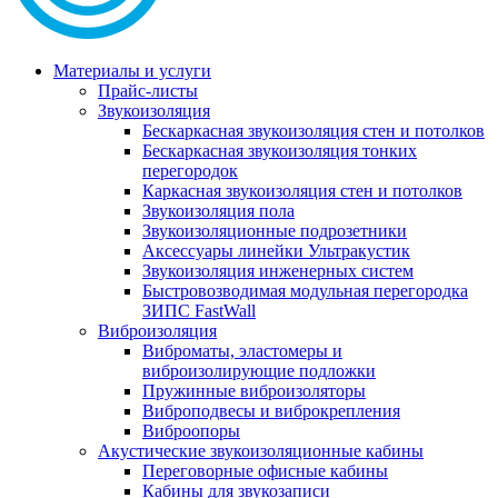
Материалы и услуги
Прайс-листы
Звукоизоляция
Бескаркасная звукоизоляция стен и потолков
Бескаркасная звукоизоляция тонких
перегородок
Каркасная звукоизоляция стен и потолков
Звукоизоляция пола
Звукоизоляционные подрозетники
Аксессуары линейки Ультракустик
Звукоизоляция инженерных систем
Быстровозводимая модульная перегородка
ЗИПС FastWall
Виброизоляция
Виброматы, эластомеры и
виброизолирующие подложки
Пружинные виброизоляторы
Виброподвесы и виброкрепления
Виброопоры
Акустические звукоизоляционные кабины
Переговорные офисные кабины
Кабины для звукозаписи