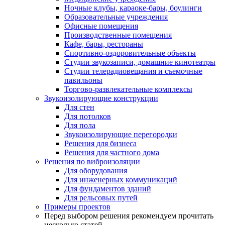
Ночные клубы, караоке-бары, боулинги
Образовательные учреждения
Офисные помещения
Производственные помещения
Кафе, бары, рестораны
Спортивно-оздоровительные объекты
Студии звукозаписи, домашние кинотеатры
Студии телерадиовещания и съемочные
павильоны
Торгово-развлекательные комплексы
Звукоизолирующие конструкции
Для стен
Для потолков
Для пола
Звукоизолирующие перегородки
Решения для бизнеса
Решения для частного дома
Решения по виброизоляции
Для оборудования
Для инженерных коммуникаций
Для фундаментов зданий
Для рельсовых путей
Примеры проектов
Перед выбором решения рекомендуем прочитать
несколько статей