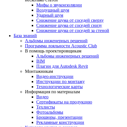
Мифы о звукоизоляции
Воздушный шум
Ударный шум
Снижение шума от соседей сверху
Снижение шума от соседей снизу
Снижение шума от соседей за стеной
База знаний
Альбомы инженерных решений
Программа лояльности Acoustic Club
В помощь проектировщикам
Альбомы инженерных решений
BIM
Плагин для Autodesk Revit
Монтажникам
Видео-инструкции
Инструкции по монтажу
Технологические карты
Информация по материалам
Видео
Сертификаты на продукцию
Техлисты
Фотоальбомы
Брошюры, презентации
Рекламные конструкции