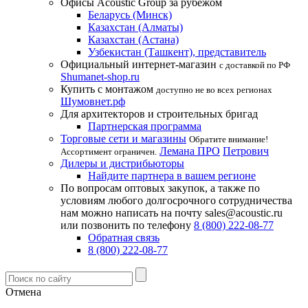
Офисы Acoustic Group за рубежом
Беларусь (Минск)
Казахстан (Алматы)
Казахстан (Астана)
Узбекистан (Ташкент), представитель
Официальный интернет-магазин
с доставкой по РФ
Shumanet-shop.ru
Купить с монтажом
доступно не во всех регионах
Шумовнет.рф
Для архитекторов и строительных бригад
Партнерская программа
Торговые сети и магазины
Обратите внимание!
Лемана ПРО
Петрович
Ассортимент ограничен.
Дилеры и дистрибьюторы
Найдите партнера в вашем регионе
По вопросам оптовых закупок, а также по
условиям любого долгосрочного сотрудничества
нам можно написать на почту sales@acoustic.ru
или позвонить по телефону
8 (800) 222-08-77
Обратная связь
8 (800) 222-08-77
Отмена