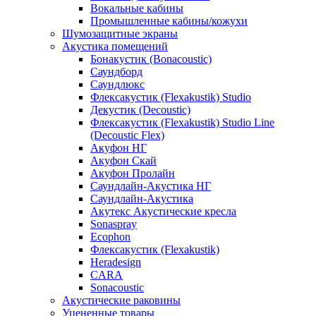
Вокальные кабины
Промышленные кабины/кожухи
Шумозащитные экраны
Акустика помещений
Бонакустик (Bonacoustic)
Саундборд
Саундлюкс
Флексакустик (Flexakustik) Studio
Декустик (Decoustic)
Флексакустик (Flexakustik) Studio Line
(Decoustic Flex)
Акуфон НГ
Акуфон Скай
Акуфон Пролайн
Саундлайн-Акустика НГ
Саундлайн-Акустика
Акутекс Акустические кресла
Sonaspray
Ecophon
Флексакустик (Flexakustik)
Heradesign
CARA
Sonacoustic
Акустические раковины
Уцененные товары