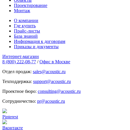
Объекты
Проектирование
Монтаж
О компании
Где купить
Прайс-листы
База знаний
Информация к договорам
Приказы и документы
Интернет-магазин
8 (800) 222-08-77
/
Офис в Москве
Отдел продаж:
sales@acoustic.ru
Техподдержка:
support@acoustic.ru
Проектное бюро:
consulting@acoustic.ru
Сотрудничество:
pr@acoustic.ru
Pinterest
Вконтакте