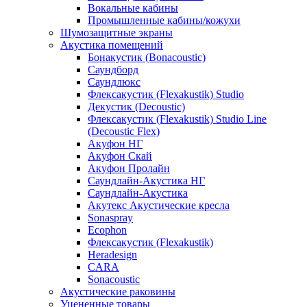
Вокальные кабины
Промышленные кабины/кожухи
Шумозащитные экраны
Акустика помещений
Бонакустик (Bonacoustic)
Саундборд
Саундлюкс
Флексакустик (Flexakustik) Studio
Декустик (Decoustic)
Флексакустик (Flexakustik) Studio Line
(Decoustic Flex)
Акуфон НГ
Акуфон Скай
Акуфон Пролайн
Саундлайн-Акустика НГ
Саундлайн-Акустика
Акутекс Акустические кресла
Sonaspray
Ecophon
Флексакустик (Flexakustik)
Heradesign
CARA
Sonacoustic
Акустические раковины
Уцененные товары