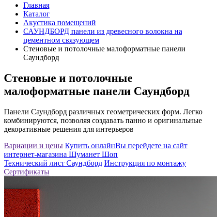
Главная
Каталог
Акустика помещений
САУНДБОРД панели из древесного волокна на
цементном связующем
Стеновые и потолочные малоформатные панели
Саундборд
Стеновые и потолочные
малоформатные панели Саундборд
Панели Саундборд различных геометрических форм. Легко
комбинируются, позволяя создавать панно и оригинальные
декоративные решения для интерьеров
Вариации и цены
Купить онлайн
Вы перейдете на сайт
интернет-магазина Шуманет Шоп
Технический лист Саундборд
Инструкция по монтажу
Сертификаты