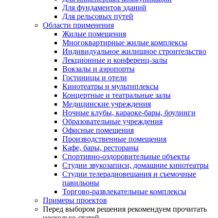
Для фундаментов зданий
Для рельсовых путей
Области применения
Жилые помещения
Многоквартирные жилые комплексы
Индивидуальное жилищное строительство
Лекционные и конференц-залы
Вокзалы и аэропорты
Гостиницы и отели
Кинотеатры и мультиплексы
Концертные и театральные залы
Медицинские учреждения
Ночные клубы, караоке-бары, боулинги
Образовательные учреждения
Офисные помещения
Производственные помещения
Кафе, бары, рестораны
Спортивно-оздоровительные объекты
Студии звукозаписи, домашние кинотеатры
Студии телерадиовещания и съемочные
павильоны
Торгово-развлекательные комплексы
Примеры проектов
Перед выбором решения рекомендуем прочитать
несколько статей