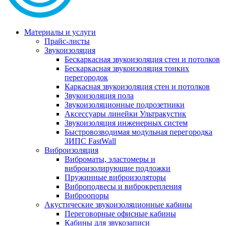
Материалы и услуги
Прайс-листы
Звукоизоляция
Бескаркасная звукоизоляция стен и потолков
Бескаркасная звукоизоляция тонких
перегородок
Каркасная звукоизоляция стен и потолков
Звукоизоляция пола
Звукоизоляционные подрозетники
Аксессуары линейки Ультракустик
Звукоизоляция инженерных систем
Быстровозводимая модульная перегородка
ЗИПС FastWall
Виброизоляция
Виброматы, эластомеры и
виброизолирующие подложки
Пружинные виброизоляторы
Виброподвесы и виброкрепления
Виброопоры
Акустические звукоизоляционные кабины
Переговорные офисные кабины
Кабины для звукозаписи