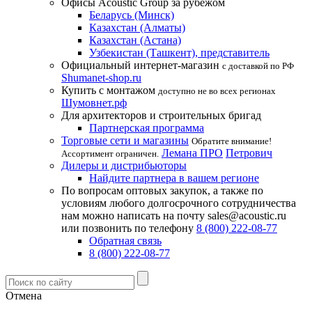
Офисы Acoustic Group за рубежом
Беларусь (Минск)
Казахстан (Алматы)
Казахстан (Астана)
Узбекистан (Ташкент), представитель
Официальный интернет-магазин
с доставкой по РФ
Shumanet-shop.ru
Купить с монтажом
доступно не во всех регионах
Шумовнет.рф
Для архитекторов и строительных бригад
Партнерская программа
Торговые сети и магазины
Обратите внимание!
Лемана ПРО
Петрович
Ассортимент ограничен.
Дилеры и дистрибьюторы
Найдите партнера в вашем регионе
По вопросам оптовых закупок, а также по
условиям любого долгосрочного сотрудничества
нам можно написать на почту sales@acoustic.ru
или позвонить по телефону
8 (800) 222-08-77
Обратная связь
8 (800) 222-08-77
Отмена