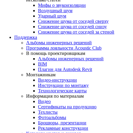
Мифы о звукоизоляции
Воздушный шум
Ударный шум
Снижение шума от соседей сверху
Снижение шума от соседей снизу
Снижение шума от соседей за стеной
Поддержка
Альбомы инженерных решений
Программа лояльности Acoustic Club
В помощь проектировщикам
Альбомы инженерных решений
BIM
Плагин для Autodesk Revit
Монтажникам
Видео-инструкции
Инструкции по монтажу
Технологические карты
Информация по материалам
Видео
Сертификаты на продукцию
Техлисты
Фотоальбомы
Брошюры, презентации
Рекламные конструкции