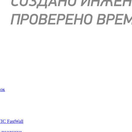
док
ПС FastWall
е подложки