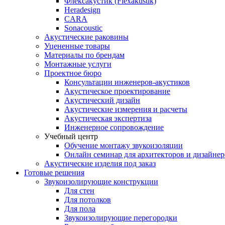
Флексакустик (Flexakustik)
Heradesign
CARA
Sonacoustic
Акустические раковины
Уцененные товары
Материалы по брендам
Монтажные услуги
Проектное бюро
Консультации инженеров-акустиков
Акустическое проектирование
Акустический дизайн
Акустические измерения и расчеты
Акустическая экспертиза
Инженерное сопровождение
Учебный центр
Обучение монтажу звукоизоляции
Онлайн семинар для архитекторов и дизайнер
Акустические изделия под заказ
Готовые решения
Звукоизолирующие конструкции
Для стен
Для потолков
Для пола
Звукоизолирующие перегородки