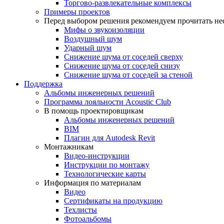
Торгово-развлекательные комплексы
Примеры проектов
Перед выбором решения рекомендуем прочитать нес
Мифы о звукоизоляции
Воздушный шум
Ударный шум
Снижение шума от соседей сверху
Снижение шума от соседей снизу
Снижение шума от соседей за стеной
Поддержка
Альбомы инженерных решений
Программа лояльности Acoustic Club
В помощь проектировщикам
Альбомы инженерных решений
BIM
Плагин для Autodesk Revit
Монтажникам
Видео-инструкции
Инструкции по монтажу
Технологические карты
Информация по материалам
Видео
Сертификаты на продукцию
Техлисты
Фотоальбомы