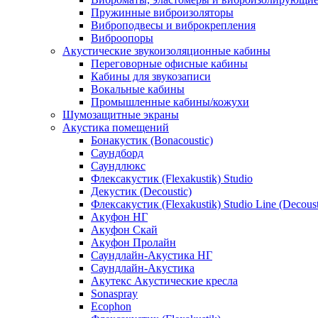
Пружинные виброизоляторы
Виброподвесы и виброкрепления
Виброопоры
Акустические звукоизоляционные кабины
Переговорные офисные кабины
Кабины для звукозаписи
Вокальные кабины
Промышленные кабины/кожухи
Шумозащитные экраны
Акустика помещений
Бонакустик (Bonacoustic)
Саундборд
Саундлюкс
Флексакустик (Flexakustik) Studio
Декустик (Decoustic)
Флексакустик (Flexakustik) Studio Line (Decoust
Акуфон НГ
Акуфон Скай
Акуфон Пролайн
Саундлайн-Акустика НГ
Саундлайн-Акустика
Акутекс Акустические кресла
Sonaspray
Ecophon