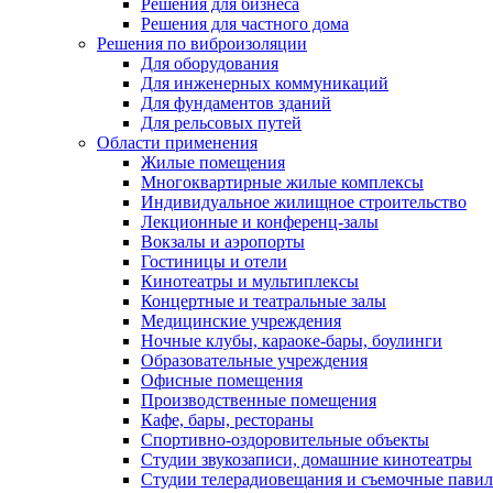
Решения для бизнеса
Решения для частного дома
Решения по виброизоляции
Для оборудования
Для инженерных коммуникаций
Для фундаментов зданий
Для рельсовых путей
Области применения
Жилые помещения
Многоквартирные жилые комплексы
Индивидуальное жилищное строительство
Лекционные и конференц-залы
Вокзалы и аэропорты
Гостиницы и отели
Кинотеатры и мультиплексы
Концертные и театральные залы
Медицинские учреждения
Ночные клубы, караоке-бары, боулинги
Образовательные учреждения
Офисные помещения
Производственные помещения
Кафе, бары, рестораны
Спортивно-оздоровительные объекты
Студии звукозаписи, домашние кинотеатры
Студии телерадиовещания и съемочные пави