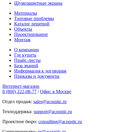
Шумозащитные экраны
Материалы
Типовые проблемы
Каталог решений
Объекты
Проектирование
Монтаж
О компании
Где купить
Прайс-листы
База знаний
Информация к договорам
Приказы и документы
Интернет-магазин
8 (800) 222-08-77
/
Офис в Москве
Отдел продаж:
sales@acoustic.ru
Техподдержка:
support@acoustic.ru
Проектное бюро:
consulting@acoustic.ru
Сотрудничество:
pr@acoustic.ru