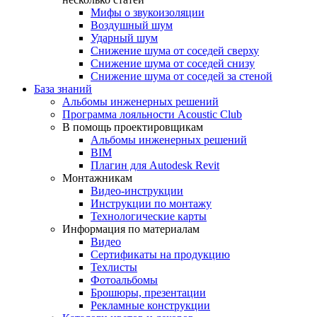
Мифы о звукоизоляции
Воздушный шум
Ударный шум
Снижение шума от соседей сверху
Снижение шума от соседей снизу
Снижение шума от соседей за стеной
База знаний
Альбомы инженерных решений
Программа лояльности Acoustic Club
В помощь проектировщикам
Альбомы инженерных решений
BIM
Плагин для Autodesk Revit
Монтажникам
Видео-инструкции
Инструкции по монтажу
Технологические карты
Информация по материалам
Видео
Сертификаты на продукцию
Техлисты
Фотоальбомы
Брошюры, презентации
Рекламные конструкции