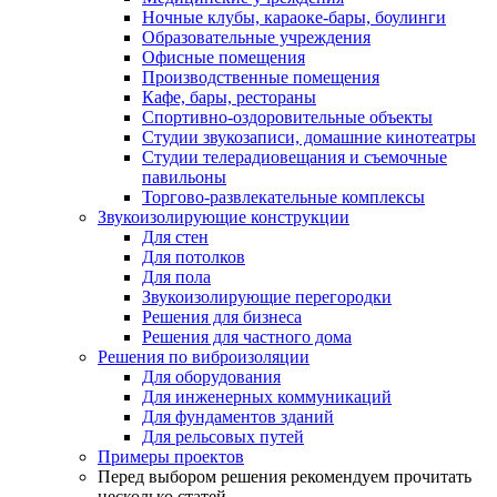
Ночные клубы, караоке-бары, боулинги
Образовательные учреждения
Офисные помещения
Производственные помещения
Кафе, бары, рестораны
Спортивно-оздоровительные объекты
Студии звукозаписи, домашние кинотеатры
Студии телерадиовещания и съемочные
павильоны
Торгово-развлекательные комплексы
Звукоизолирующие конструкции
Для стен
Для потолков
Для пола
Звукоизолирующие перегородки
Решения для бизнеса
Решения для частного дома
Решения по виброизоляции
Для оборудования
Для инженерных коммуникаций
Для фундаментов зданий
Для рельсовых путей
Примеры проектов
Перед выбором решения рекомендуем прочитать
несколько статей