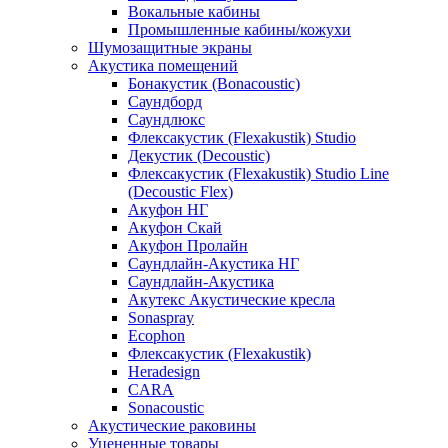
Вокальные кабины
Промышленные кабины/кожухи
Шумозащитные экраны
Акустика помещений
Бонакустик (Bonacoustic)
Саундборд
Саундлюкс
Флексакустик (Flexakustik) Studio
Декустик (Decoustic)
Флексакустик (Flexakustik) Studio Line
(Decoustic Flex)
Акуфон НГ
Акуфон Скай
Акуфон Пролайн
Саундлайн-Акустика НГ
Саундлайн-Акустика
Акутекс Акустические кресла
Sonaspray
Ecophon
Флексакустик (Flexakustik)
Heradesign
CARA
Sonacoustic
Акустические раковины
Уцененные товары