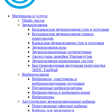
Материалы и услуги
Прайс-листы
Звукоизоляция
Бескаркасная звукоизоляция стен и потолков
Бескаркасная звукоизоляция тонких
перегородок
Каркасная звукоизоляция стен и потолков
Звукоизоляция пола
Звукоизоляционные подрозетники
Аксессуары линейки Ультракустик
Звукоизоляция инженерных систем
Быстровозводимая модульная перегородка
ЗИПС FastWall
Виброизоляция
Виброматы, эластомеры и
виброизолирующие подложки
Пружинные виброизоляторы
Виброподвесы и виброкрепления
Виброопоры
Акустические звукоизоляционные кабины
Переговорные офисные кабины
Кабины для звукозаписи