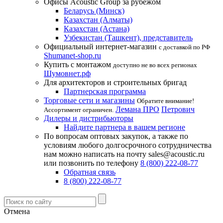
Офисы Acoustic Group за рубежом
Беларусь (Минск)
Казахстан (Алматы)
Казахстан (Астана)
Узбекистан (Ташкент), представитель
Официальный интернет-магазин
с доставкой по РФ
Shumanet-shop.ru
Купить с монтажом
доступно не во всех регионах
Шумовнет.рф
Для архитекторов и строительных бригад
Партнерская программа
Торговые сети и магазины
Обратите внимание!
Лемана ПРО
Петрович
Ассортимент ограничен.
Дилеры и дистрибьюторы
Найдите партнера в вашем регионе
По вопросам оптовых закупок, а также по
условиям любого долгосрочного сотрудничества
нам можно написать на почту sales@acoustic.ru
или позвонить по телефону
8 (800) 222-08-77
Обратная связь
8 (800) 222-08-77
Отмена