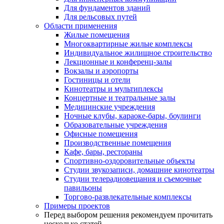
Для фундаментов зданий
Для рельсовых путей
Области применения
Жилые помещения
Многоквартирные жилые комплексы
Индивидуальное жилищное строительство
Лекционные и конференц-залы
Вокзалы и аэропорты
Гостиницы и отели
Кинотеатры и мультиплексы
Концертные и театральные залы
Медицинские учреждения
Ночные клубы, караоке-бары, боулинги
Образовательные учреждения
Офисные помещения
Производственные помещения
Кафе, бары, рестораны
Спортивно-оздоровительные объекты
Студии звукозаписи, домашние кинотеатры
Студии телерадиовещания и съемочные
павильоны
Торгово-развлекательные комплексы
Примеры проектов
Перед выбором решения рекомендуем прочитать
несколько статей