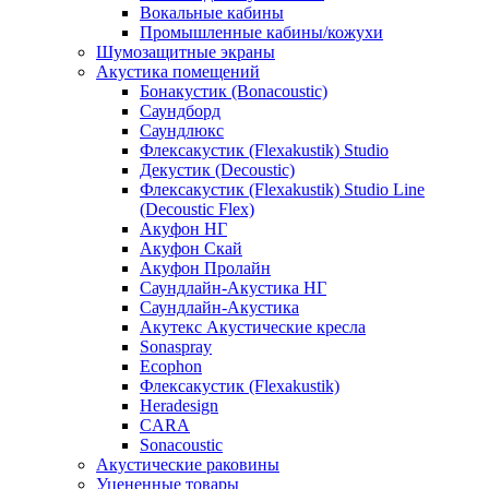
Вокальные кабины
Промышленные кабины/кожухи
Шумозащитные экраны
Акустика помещений
Бонакустик (Bonacoustic)
Саундборд
Саундлюкс
Флексакустик (Flexakustik) Studio
Декустик (Decoustic)
Флексакустик (Flexakustik) Studio Line
(Decoustic Flex)
Акуфон НГ
Акуфон Скай
Акуфон Пролайн
Саундлайн-Акустика НГ
Саундлайн-Акустика
Акутекс Акустические кресла
Sonaspray
Ecophon
Флексакустик (Flexakustik)
Heradesign
CARA
Sonacoustic
Акустические раковины
Уцененные товары