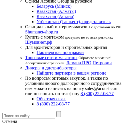
Офисы Acoustic Group за рубежом
Беларусь (Минск)
Казахстан (Алматы)
Казахстан (Астана)
Узбекистан (Ташкент), представитель
Официальный интернет-магазин
с доставкой по РФ
Shumanet-shop.ru
Купить с монтажом
доступно не во всех регионах
Шумовнет.рф
Для архитекторов и строительных бригад
Партнерская программа
Торговые сети и магазины
Обратите внимание!
Лемана ПРО
Петрович
Ассортимент ограничен.
Дилеры и дистрибьюторы
Найдите партнера в вашем регионе
По вопросам оптовых закупок, а также по
условиям любого долгосрочного сотрудничества
нам можно написать на почту sales@acoustic.ru
или позвонить по телефону
8 (800) 222-08-77
Обратная связь
8 (800) 222-08-77
Отмена