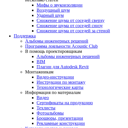
Мифы о звукоизоляции
Воздушный шум
Ударный шум
Снижение шума от соседей сверху
Снижение шума от соседей снизу
Снижение шума от соседей за стеной
Поддержка
Альбомы инженерных решений
Программа лояльности Acoustic Club
В помощь проектировщикам
Альбомы инженерных решений
BIM
Плагин для Autodesk Revit
Монтажникам
Видео-инструкции
Инструкции по монтажу
Технологические карты
Информация по материалам
Видео
Сертификаты на продукцию
Техлисты
Фотоальбомы
Брошюры, презентации
Рекламные конструкции