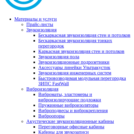
Материалы и услуги
Прайс-листы
Звукоизоляция
Бескаркасная звукоизоляция стен и потолков
Бескаркасная звукоизоляция тонких
перегородок
Каркасная звукоизоляция стен и потолков
Звукоизоляция пола
Звукоизоляционные подрозетники
Аксессуары линейки Ультракустик
Звукоизоляция инженерных систем
Быстровозводимая модульная перегородка
ЗИПС FastWall
Виброизоляция
Виброматы, эластомеры и
виброизолирующие подложки
Пружинные виброизоляторы
Виброподвесы и виброкрепления
Виброопоры
Акустические звукоизоляционные кабины
Переговорные офисные кабины
Кабины для звукозаписи