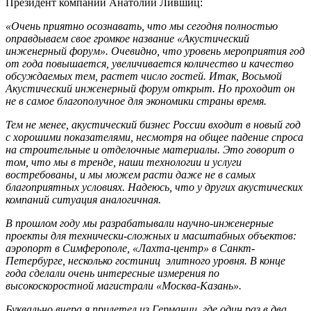
Президент компании Анатолий Лившиц:
«Очень приятно осознавать, что мы сегодня полностью
оправдываем свое громкое название «Акустический
инженерный форум». Очевидно, что уровень мероприятия год
от года повышается, увеличивается количество и качество
обсуждаемых тем, растет число гостей. Итак, Восьмой
Акустический инженерный форум открыт. Но проходит он
не в самое благополучное для экономики страны время.
Тем не менее, акустический бизнес России входит в новый год
с хорошими показателями, несмотря на общее падение спроса
на строительные и отделочные материалы. Это говорит о
том, что мы в тренде, наши технологии и услуги
востребованы, и мы можем расти даже не в самых
благоприятных условиях. Надеюсь, что у других акустических
компаний ситуация аналогичная.
В прошлом году мы разрабатывали научно-инженерные
проекты для технически-сложных и масштабных объектов:
аэропорт в Симферополе, «Лахта-центр» в Санкт-
Петербурге, несколько гостиниц элитного уровня. В конце
года сделали очень интересные измерения по
высокоскоростной магистрали «Москва-Казань».
Буквально вчера я прилетел из Германии, где один раз в два