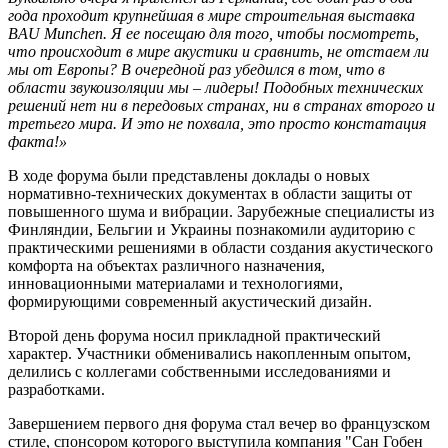
года проходит крупнейшая в мире строительная выставка
BAU Munсhen. Я ее посещаю для того, чтобы посмотреть,
что происходит в мире акустики и сравнить, не отстаем ли
мы от Европы? В очередной раз убедился в том, что в
области звукоизоляции мы – лидеры! Подобных технических
решений нет ни в передовых странах, ни в странах второго и
третьего мира. И это не похвала, это просто констатация
факта!»
В ходе форума были представлены доклады о новых
нормативно-технических документах в области защиты от
повышенного шума и вибрации. Зарубежные специалисты из
Финляндии, Бельгии и Украины познакомили аудиторию с
практическими решениями в области создания акустического
комфорта на объектах различного назначения,
инновационными материалами и технологиями,
формирующими современный акустический дизайн.
Второй день форума носил прикладной практический
характер. Участники обменивались накопленным опытом,
делились с коллегами собственными исследованиями и
разработками.
Завершением первого дня форума стал вечер во французском
стиле, спонсором которого выступила компания "Сан Гобен