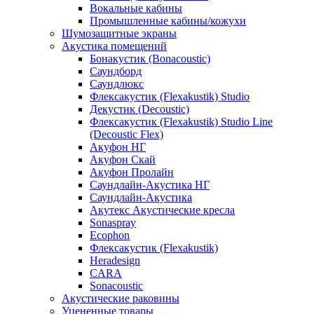
Вокальные кабины
Промышленные кабины/кожухи
Шумозащитные экраны
Акустика помещений
Бонакустик (Bonacoustic)
Саундборд
Саундлюкс
Флексакустик (Flexakustik) Studio
Декустик (Decoustic)
Флексакустик (Flexakustik) Studio Line
(Decoustic Flex)
Акуфон НГ
Акуфон Скай
Акуфон Пролайн
Саундлайн-Акустика НГ
Саундлайн-Акустика
Акутекс Акустические кресла
Sonaspray
Ecophon
Флексакустик (Flexakustik)
Heradesign
CARA
Sonacoustic
Акустические раковины
Уцененные товары