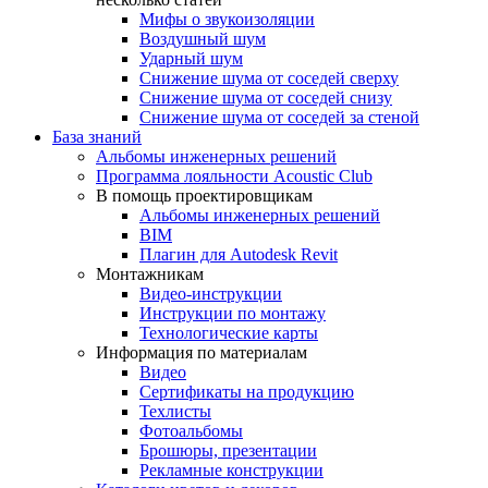
Мифы о звукоизоляции
Воздушный шум
Ударный шум
Снижение шума от соседей сверху
Снижение шума от соседей снизу
Снижение шума от соседей за стеной
База знаний
Альбомы инженерных решений
Программа лояльности Acoustic Club
В помощь проектировщикам
Альбомы инженерных решений
BIM
Плагин для Autodesk Revit
Монтажникам
Видео-инструкции
Инструкции по монтажу
Технологические карты
Информация по материалам
Видео
Сертификаты на продукцию
Техлисты
Фотоальбомы
Брошюры, презентации
Рекламные конструкции