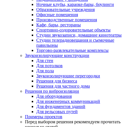
Ночные клубы, караоке-бары, боулинги
Образовательные учреждения
Офисные помещения
Производственные помещения
Кафе, бары, рестораны
Спортивно-оздоровительные объекты
Студии звукозаписи, домашние кинотеатры
Студии телерадиовещания и съемочные
павильоны
Торгово-развлекательные комплексы
Звукоизолирующие конструкции
Для стен
Для потолков
Для пола
Звукоизолирующие перегородки
Решения для бизнеса
Решения для частного дома
Решения по виброизоляции
Для оборудования
Для инженерных коммуникаций
Для фундаментов зданий
Для рельсовых путей
Примеры проектов
Перед выбором решения рекомендуем прочитать
несколько статей