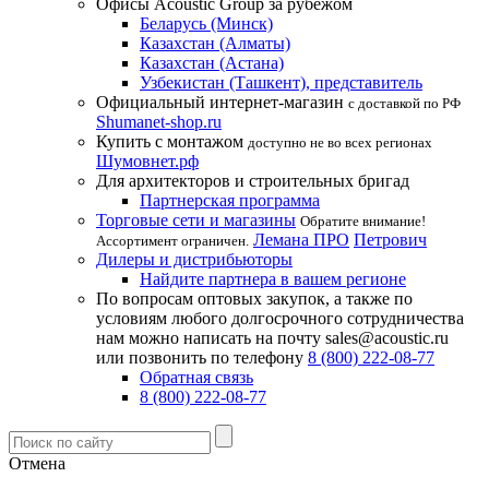
Офисы Acoustic Group за рубежом
Беларусь (Минск)
Казахстан (Алматы)
Казахстан (Астана)
Узбекистан (Ташкент), представитель
Официальный интернет-магазин
с доставкой по РФ
Shumanet-shop.ru
Купить с монтажом
доступно не во всех регионах
Шумовнет.рф
Для архитекторов и строительных бригад
Партнерская программа
Торговые сети и магазины
Обратите внимание!
Лемана ПРО
Петрович
Ассортимент ограничен.
Дилеры и дистрибьюторы
Найдите партнера в вашем регионе
По вопросам оптовых закупок, а также по
условиям любого долгосрочного сотрудничества
нам можно написать на почту sales@acoustic.ru
или позвонить по телефону
8 (800) 222-08-77
Обратная связь
8 (800) 222-08-77
Отмена