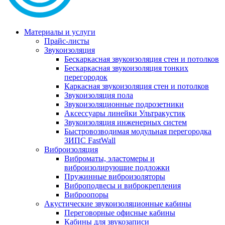
Материалы и услуги
Прайс-листы
Звукоизоляция
Бескаркасная звукоизоляция стен и потолков
Бескаркасная звукоизоляция тонких
перегородок
Каркасная звукоизоляция стен и потолков
Звукоизоляция пола
Звукоизоляционные подрозетники
Аксессуары линейки Ультракустик
Звукоизоляция инженерных систем
Быстровозводимая модульная перегородка
ЗИПС FastWall
Виброизоляция
Виброматы, эластомеры и
виброизолирующие подложки
Пружинные виброизоляторы
Виброподвесы и виброкрепления
Виброопоры
Акустические звукоизоляционные кабины
Переговорные офисные кабины
Кабины для звукозаписи