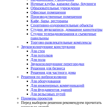
Ночные клубы, караоке-бары, боулинги
Образовательные учреждения
Офисные помещения
Производственные помещения
Кафе, бары, рестораны
Спортивно-оздоровительные объекты
Студии звукозаписи, домашние кинотеатры
Студии телерадиовещания и съемочные
павильоны
Торгово-развлекательные комплексы
Звукоизолирующие конструкции
Для стен
Для потолков
Для пола
Звукоизолирующие перегородки
Решения для бизнеса
Решения для частного дома
Решения по виброизоляции
Для оборудования
Для инженерных коммуникаций
Для фундаментов зданий
Для рельсовых путей
Примеры проектов
Перед выбором решения рекомендуем прочитать
несколько статей