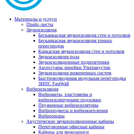
Материалы и услуги
Прайс-листы
Звукоизоляция
Бескаркасная звукоизоляция стен и потолков
Бескаркасная звукоизоляция тонких
перегородок
Каркасная звукоизоляция стен и потолков
Звукоизоляция пола
Звукоизоляционные подрозетники
Аксессуары линейки Ультракустик
Звукоизоляция инженерных систем
Быстровозводимая модульная перегородка
ЗИПС FastWall
Виброизоляция
Виброматы, эластомеры и
виброизолирующие подложки
Пружинные виброизоляторы
Виброподвесы и виброкрепления
Виброопоры
Акустические звукоизоляционные кабины
Переговорные офисные кабины
Кабины для звукозаписи