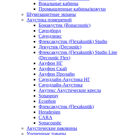
Вокальные кабины
Промышленные кабины/кожухи
Шумозащитные экраны
Акустика помещений
Бонакустик (Bonacoustic)
Саундборд
Саундлюкс
Флексакустик (Flexakustik) Studio
Декустик (Decoustic)
Флексакустик (Flexakustik) Studio Line
(Decoustic Flex)
Акуфон НГ
Акуфон Скай
Акуфон Пролайн
Саундлайн-Акустика НГ
Саундлайн-Акустика
Акутекс Акустические кресла
Sonaspray
Ecophon
Флексакустик (Flexakustik)
Heradesign
CARA
Sonacoustic
Акустические раковины
Уцененные товары