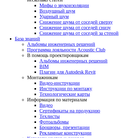
Мифы о звукоизоляции
Воздушный шум
Ударный шум
Снижение шума от соседей сверху
Снижение шума от соседей снизу
Снижение шума от соседей за стеной
База знаний
Альбомы инженерных решений
Программа лояльности Acoustic Club
В помощь проектировщикам
Альбомы инженерных решений
BIM
Плагин для Autodesk Revit
Монтажникам
Видео-инструкции
Инструкции по монтажу
Технологические карты
Информация по материалам
Видео
Сертификаты на продукцию
Техлисты
Фотоальбомы
Брошюры, презентации
Рекламные конструкции