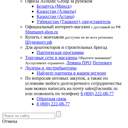
Офисы Acoustic Group за рубежом
Беларусь (Минск)
Казахстан (Алматы)
Казахстан (Астана)
Узбекистан (Ташкент), представитель
Официальный интернет-магазин
с доставкой по РФ
Shumanet-shop.ru
Купить с монтажом
доступно не во всех регионах
Шумовнет.рф
Для архитекторов и строительных бригад
Партнерская программа
Торговые сети и магазины
Обратите внимание!
Лемана ПРО
Петрович
Ассортимент ограничен.
Дилеры и дистрибьюторы
Найдите партнера в вашем регионе
По вопросам оптовых закупок, а также по
условиям любого долгосрочного сотрудничества
нам можно написать на почту sales@acoustic.ru
или позвонить по телефону
8 (800) 222-08-77
Обратная связь
8 (800) 222-08-77
Отмена