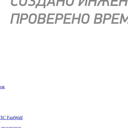
док
ПС FastWall
е подложки