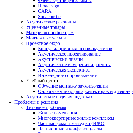
Флексакустик (Flexakustik)
Heradesign
CARA
Sonacoustic
Акустические раковины
Уцененные товары
Материалы по брендам
Монтажные услуги
Проектное бюро
Консультации инженеров-акустиков
Акустическое проектирование
Акустический дизайн
Акустические измерения и расчеты
Акустическая экспертиза
Инженерное сопровождение
Учебный центр
Обучение монтажу звукоизоляции
Онлайн семинар для архитекторов и дизайнер
Акустические изделия под заказ
Проблемы и решения
Типовые проблемы
Жилые помещения
Многоквартирные жилые комплексы
Частные дома и коттеджи (ИЖС)
Лекционные и конференц-залы