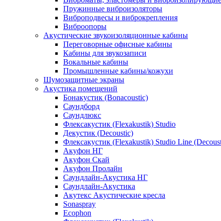
Пружинные виброизоляторы
Виброподвесы и виброкрепления
Виброопоры
Акустические звукоизоляционные кабины
Переговорные офисные кабины
Кабины для звукозаписи
Вокальные кабины
Промышленные кабины/кожухи
Шумозащитные экраны
Акустика помещений
Бонакустик (Bonacoustic)
Саундборд
Саундлюкс
Флексакустик (Flexakustik) Studio
Декустик (Decoustic)
Флексакустик (Flexakustik) Studio Line (Decoust
Акуфон НГ
Акуфон Скай
Акуфон Пролайн
Саундлайн-Акустика НГ
Саундлайн-Акустика
Акутекс Акустические кресла
Sonaspray
Ecophon