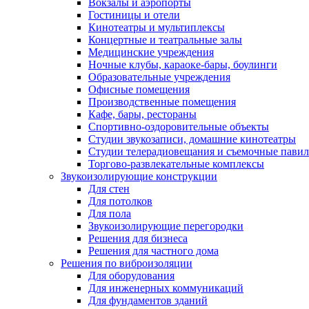
Вокзалы и аэропорты
Гостиницы и отели
Кинотеатры и мультиплексы
Концертные и театральные залы
Медицинские учреждения
Ночные клубы, караоке-бары, боулинги
Образовательные учреждения
Офисные помещения
Производственные помещения
Кафе, бары, рестораны
Спортивно-оздоровительные объекты
Студии звукозаписи, домашние кинотеатры
Студии телерадиовещания и съемочные пави
Торгово-развлекательные комплексы
Звукоизолирующие конструкции
Для стен
Для потолков
Для пола
Звукоизолирующие перегородки
Решения для бизнеса
Решения для частного дома
Решения по виброизоляции
Для оборудования
Для инженерных коммуникаций
Для фундаментов зданий