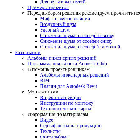
Для рельсовых путей
Примеры проектов
Перед выбором решения рекомендуем прочитать нес
Мифы о звукоизоляции
Воздушный шум
Ударный шум
Снижение шума от соседей сверху
Снижение шума от соседей снизу
Снижение шума от соседей за стеной
База знаний
Альбомы инженерных решений
Программа лояльности Acoustic Club
В помощь проектировщикам
Альбомы инженерных решений
BIM
Плагин для Autodesk Revit
Монтажникам
Видео-инструкции
Инструкции по монтажу
Технологические карты
Информация по материалам
Видео
Сертификаты на продукцию
Техлисты
Фотоальбомы