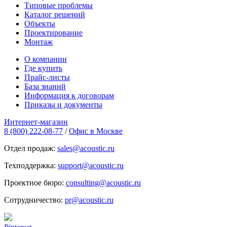
Типовые проблемы
Каталог решений
Объекты
Проектирование
Монтаж
О компании
Где купить
Прайс-листы
База знаний
Информация к договорам
Приказы и документы
Интернет-магазин
8 (800) 222-08-77
/
Офис в Москве
Отдел продаж:
sales@acoustic.ru
Техподдержка:
support@acoustic.ru
Проектное бюро:
consulting@acoustic.ru
Сотрудничество:
pr@acoustic.ru