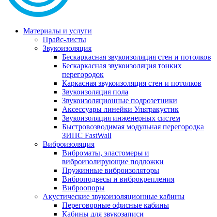
Материалы и услуги
Прайс-листы
Звукоизоляция
Бескаркасная звукоизоляция стен и потолков
Бескаркасная звукоизоляция тонких
перегородок
Каркасная звукоизоляция стен и потолков
Звукоизоляция пола
Звукоизоляционные подрозетники
Аксессуары линейки Ультракустик
Звукоизоляция инженерных систем
Быстровозводимая модульная перегородка
ЗИПС FastWall
Виброизоляция
Виброматы, эластомеры и
виброизолирующие подложки
Пружинные виброизоляторы
Виброподвесы и виброкрепления
Виброопоры
Акустические звукоизоляционные кабины
Переговорные офисные кабины
Кабины для звукозаписи