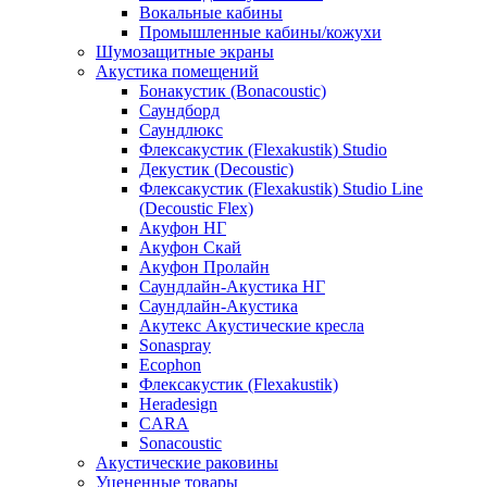
Вокальные кабины
Промышленные кабины/кожухи
Шумозащитные экраны
Акустика помещений
Бонакустик (Bonacoustic)
Саундборд
Саундлюкс
Флексакустик (Flexakustik) Studio
Декустик (Decoustic)
Флексакустик (Flexakustik) Studio Line
(Decoustic Flex)
Акуфон НГ
Акуфон Скай
Акуфон Пролайн
Саундлайн-Акустика НГ
Саундлайн-Акустика
Акутекс Акустические кресла
Sonaspray
Ecophon
Флексакустик (Flexakustik)
Heradesign
CARA
Sonacoustic
Акустические раковины
Уцененные товары