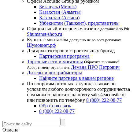
Офисы Acoustic Group за рубежом
Беларусь (Минск)
Казахстан (Алматы)
Казахстан (Астана)
Узбекистан (Ташкент), представитель
Официальный интернет-магазин
с доставкой по РФ
Shumanet-shop.ru
Купить с монтажом
доступно не во всех регионах
Шумовнет.рф
Для архитекторов и строительных бригад
Партнерская программа
Торговые сети и магазины
Обратите внимание!
Лемана ПРО
Петрович
Ассортимент ограничен.
Дилеры и дистрибьюторы
Найдите партнера в вашем регионе
По вопросам оптовых закупок, а также по
условиям любого долгосрочного сотрудничества
нам можно написать на почту sales@acoustic.ru
или позвонить по телефону
8 (800) 222-08-77
Обратная связь
8 (800) 222-08-77
Отмена