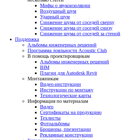
Мифы о звукоизоляции
Воздушный шум
Ударный шум
Снижение шума от соседей сверху
Снижение шума от соседей снизу
Снижение шума от соседей за стеной
Поддержка
Альбомы инженерных решений
Программа лояльности Acoustic Club
В помощь проектировщикам
Альбомы инженерных решений
BIM
Плагин для Autodesk Revit
Монтажникам
Видео-инструкции
Инструкции по монтажу
Технологические карты
Информация по материалам
Видео
Сертификаты на продукцию
Техлисты
Фотоальбомы
Брошюры, презентации
Рекламные конструкции