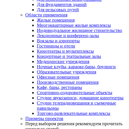
Для фундаментов зданий
Для рельсовых путей
Области применения
Жилые помещения
Многоквартирные жилые комплексы
Индивидуальное жилищное строительство
Лекционные и конференц-залы
Вокзалы и аэропорты
Гостиницы и отели
Кинотеатры и мультиплексы
Концертные и театральные залы
Медицинские учреждения
Ночные клубы, караоке-бары, боулинги
Образовательные учреждения
Офисные помещения
Производственные помещения
Кафе, бары, рестораны
Спортивно-оздоровительные объекты
Студии звукозаписи, домашние кинотеатры
Студии телерадиовещания и съемочные
павильоны
Торгово-развлекательные комплексы
Примеры проектов
Перед выбором решения рекомендуем прочитать
несколько статей