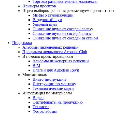
Торгово-развлекательные комплексы
Примеры проектов
Перед выбором решения рекомендуем прочитать нес
Мифы о звукоизоляции
Воздушный шум
Ударный шум
Снижение шума от соседей сверху
Снижение шума от соседей снизу
Снижение шума от соседей за стеной
Поддержка
Альбомы инженерных решений
Программа лояльности Acoustic Club
В помощь проектировщикам
Альбомы инженерных решений
BIM
Плагин для Autodesk Revit
Монтажникам
Видео-инструкции
Инструкции по монтажу
Технологические карты
Информация по материалам
Видео
Сертификаты на продукцию
Техлисты
Фотоальбомы