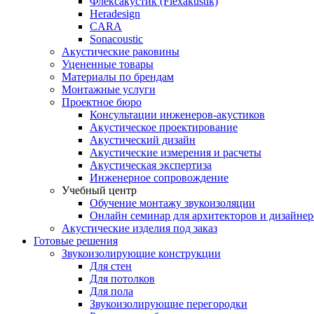
Флексакустик (Flexakustik)
Heradesign
CARA
Sonacoustic
Акустические раковины
Уцененные товары
Материалы по брендам
Монтажные услуги
Проектное бюро
Консультации инженеров-акустиков
Акустическое проектирование
Акустический дизайн
Акустические измерения и расчеты
Акустическая экспертиза
Инженерное сопровождение
Учебный центр
Обучение монтажу звукоизоляции
Онлайн семинар для архитекторов и дизайнер
Акустические изделия под заказ
Готовые решения
Звукоизолирующие конструкции
Для стен
Для потолков
Для пола
Звукоизолирующие перегородки