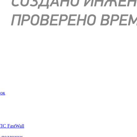
док
ПС FastWall
е подложки