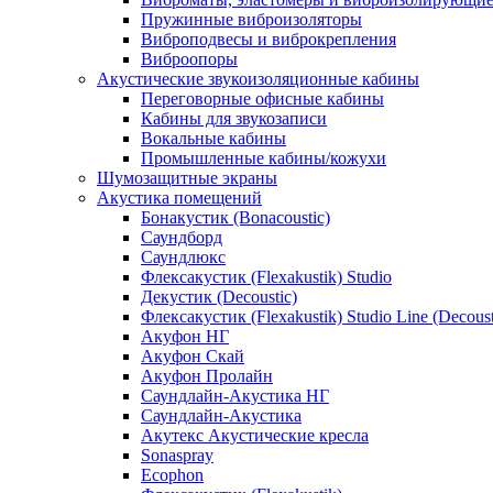
Пружинные виброизоляторы
Виброподвесы и виброкрепления
Виброопоры
Акустические звукоизоляционные кабины
Переговорные офисные кабины
Кабины для звукозаписи
Вокальные кабины
Промышленные кабины/кожухи
Шумозащитные экраны
Акустика помещений
Бонакустик (Bonacoustic)
Саундборд
Саундлюкс
Флексакустик (Flexakustik) Studio
Декустик (Decoustic)
Флексакустик (Flexakustik) Studio Line (Decoust
Акуфон НГ
Акуфон Скай
Акуфон Пролайн
Саундлайн-Акустика НГ
Саундлайн-Акустика
Акутекс Акустические кресла
Sonaspray
Ecophon