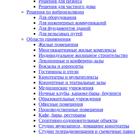
Решения для бизнеса
Решения для частного дома
Решения по виброизоляции
Для оборудования
Для инженерных коммуникаций
Для фундаментов зданий
Для рельсовых путей
Области применения
Жилые помещения
Многоквартирные жилые комплексы
Индивидуальное жилищное строительство
Лекционные и конференц-залы
Вокзалы и аэропорты
Гостиницы и отели
Кинотеатры и мультиплексы
Концертные и театральные залы
Медицинские учреждения
Ночные клубы, караоке-бары, боулинги
Образовательные учреждения
Офисные помещения
Производственные помещения
Кафе, бары, рестораны
Спортивно-оздоровительные объекты
Студии звукозаписи, домашние кинотеатры
Студии телерадиовещания и съемочные пави