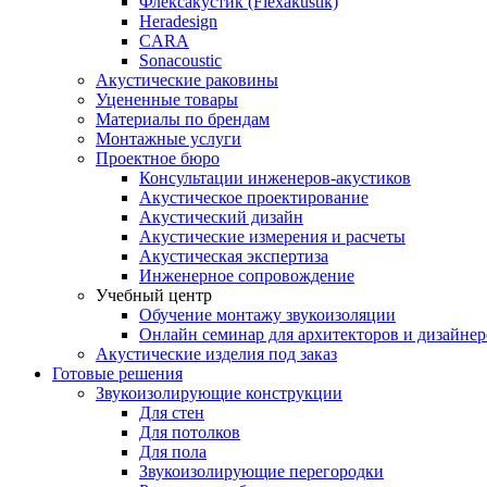
Флексакустик (Flexakustik)
Heradesign
CARA
Sonacoustic
Акустические раковины
Уцененные товары
Материалы по брендам
Монтажные услуги
Проектное бюро
Консультации инженеров-акустиков
Акустическое проектирование
Акустический дизайн
Акустические измерения и расчеты
Акустическая экспертиза
Инженерное сопровождение
Учебный центр
Обучение монтажу звукоизоляции
Онлайн семинар для архитекторов и дизайнер
Акустические изделия под заказ
Готовые решения
Звукоизолирующие конструкции
Для стен
Для потолков
Для пола
Звукоизолирующие перегородки