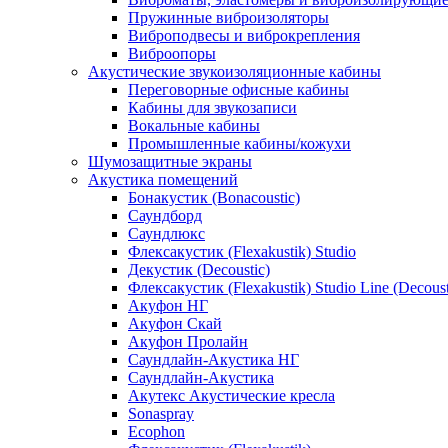
Пружинные виброизоляторы
Виброподвесы и виброкрепления
Виброопоры
Акустические звукоизоляционные кабины
Переговорные офисные кабины
Кабины для звукозаписи
Вокальные кабины
Промышленные кабины/кожухи
Шумозащитные экраны
Акустика помещений
Бонакустик (Bonacoustic)
Саундборд
Саундлюкс
Флексакустик (Flexakustik) Studio
Декустик (Decoustic)
Флексакустик (Flexakustik) Studio Line (Decoust
Акуфон НГ
Акуфон Скай
Акуфон Пролайн
Саундлайн-Акустика НГ
Саундлайн-Акустика
Акутекс Акустические кресла
Sonaspray
Ecophon