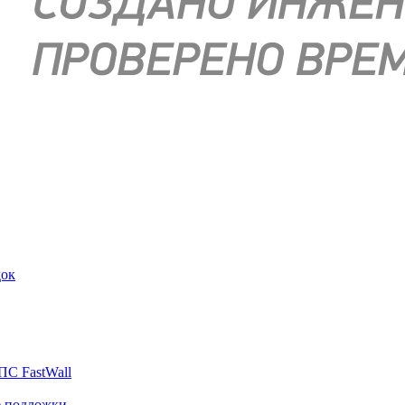
док
ПС FastWall
е подложки