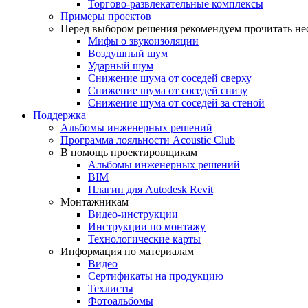
Торгово-развлекательные комплексы
Примеры проектов
Перед выбором решения рекомендуем прочитать нес
Мифы о звукоизоляции
Воздушный шум
Ударный шум
Снижение шума от соседей сверху
Снижение шума от соседей снизу
Снижение шума от соседей за стеной
Поддержка
Альбомы инженерных решений
Программа лояльности Acoustic Club
В помощь проектировщикам
Альбомы инженерных решений
BIM
Плагин для Autodesk Revit
Монтажникам
Видео-инструкции
Инструкции по монтажу
Технологические карты
Информация по материалам
Видео
Сертификаты на продукцию
Техлисты
Фотоальбомы