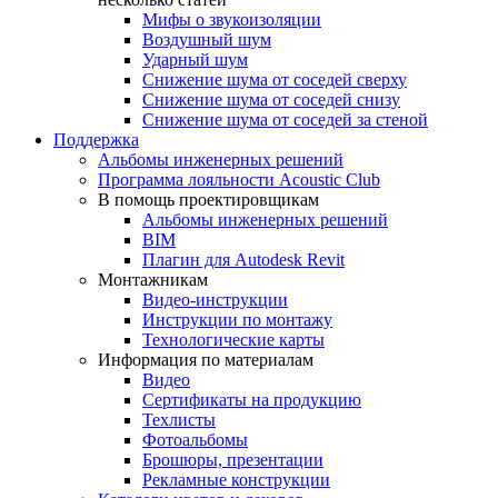
Мифы о звукоизоляции
Воздушный шум
Ударный шум
Снижение шума от соседей сверху
Снижение шума от соседей снизу
Снижение шума от соседей за стеной
Поддержка
Альбомы инженерных решений
Программа лояльности Acoustic Club
В помощь проектировщикам
Альбомы инженерных решений
BIM
Плагин для Autodesk Revit
Монтажникам
Видео-инструкции
Инструкции по монтажу
Технологические карты
Информация по материалам
Видео
Сертификаты на продукцию
Техлисты
Фотоальбомы
Брошюры, презентации
Рекламные конструкции