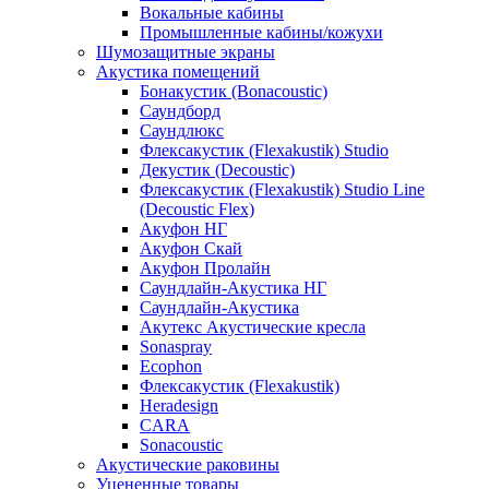
Вокальные кабины
Промышленные кабины/кожухи
Шумозащитные экраны
Акустика помещений
Бонакустик (Bonacoustic)
Саундборд
Саундлюкс
Флексакустик (Flexakustik) Studio
Декустик (Decoustic)
Флексакустик (Flexakustik) Studio Line
(Decoustic Flex)
Акуфон НГ
Акуфон Скай
Акуфон Пролайн
Саундлайн-Акустика НГ
Саундлайн-Акустика
Акутекс Акустические кресла
Sonaspray
Ecophon
Флексакустик (Flexakustik)
Heradesign
CARA
Sonacoustic
Акустические раковины
Уцененные товары