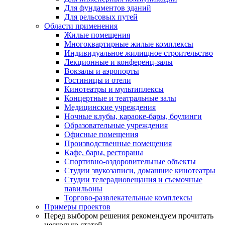
Для фундаментов зданий
Для рельсовых путей
Области применения
Жилые помещения
Многоквартирные жилые комплексы
Индивидуальное жилищное строительство
Лекционные и конференц-залы
Вокзалы и аэропорты
Гостиницы и отели
Кинотеатры и мультиплексы
Концертные и театральные залы
Медицинские учреждения
Ночные клубы, караоке-бары, боулинги
Образовательные учреждения
Офисные помещения
Производственные помещения
Кафе, бары, рестораны
Спортивно-оздоровительные объекты
Студии звукозаписи, домашние кинотеатры
Студии телерадиовещания и съемочные
павильоны
Торгово-развлекательные комплексы
Примеры проектов
Перед выбором решения рекомендуем прочитать
несколько статей