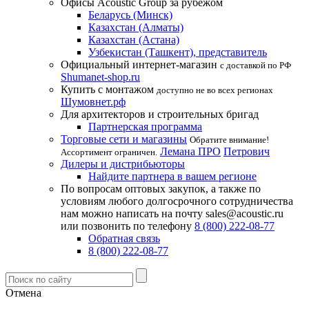
Офисы Acoustic Group за рубежом
Беларусь (Минск)
Казахстан (Алматы)
Казахстан (Астана)
Узбекистан (Ташкент), представитель
Официальный интернет-магазин
с доставкой по РФ
Shumanet-shop.ru
Купить с монтажом
доступно не во всех регионах
Шумовнет.рф
Для архитекторов и строительных бригад
Партнерская программа
Торговые сети и магазины
Обратите внимание!
Лемана ПРО
Петрович
Ассортимент ограничен.
Дилеры и дистрибьюторы
Найдите партнера в вашем регионе
По вопросам оптовых закупок, а также по
условиям любого долгосрочного сотрудничества
нам можно написать на почту sales@acoustic.ru
или позвонить по телефону
8 (800) 222-08-77
Обратная связь
8 (800) 222-08-77
Отмена