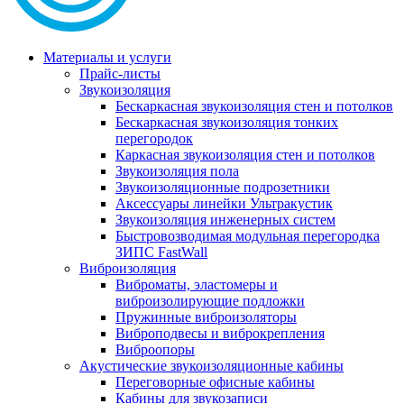
Материалы и услуги
Прайс-листы
Звукоизоляция
Бескаркасная звукоизоляция стен и потолков
Бескаркасная звукоизоляция тонких
перегородок
Каркасная звукоизоляция стен и потолков
Звукоизоляция пола
Звукоизоляционные подрозетники
Аксессуары линейки Ультракустик
Звукоизоляция инженерных систем
Быстровозводимая модульная перегородка
ЗИПС FastWall
Виброизоляция
Виброматы, эластомеры и
виброизолирующие подложки
Пружинные виброизоляторы
Виброподвесы и виброкрепления
Виброопоры
Акустические звукоизоляционные кабины
Переговорные офисные кабины
Кабины для звукозаписи