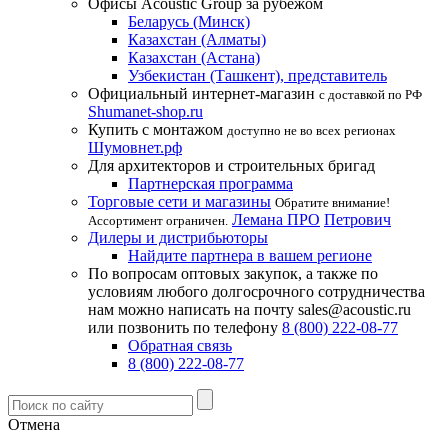
Офисы Acoustic Group за рубежом
Беларусь (Минск)
Казахстан (Алматы)
Казахстан (Астана)
Узбекистан (Ташкент), представитель
Официальный интернет-магазин
с доставкой по РФ
Shumanet-shop.ru
Купить с монтажом
доступно не во всех регионах
Шумовнет.рф
Для архитекторов и строительных бригад
Партнерская программа
Торговые сети и магазины
Обратите внимание!
Лемана ПРО
Петрович
Ассортимент ограничен.
Дилеры и дистрибьюторы
Найдите партнера в вашем регионе
По вопросам оптовых закупок, а также по
условиям любого долгосрочного сотрудничества
нам можно написать на почту sales@acoustic.ru
или позвонить по телефону
8 (800) 222-08-77
Обратная связь
8 (800) 222-08-77
Отмена