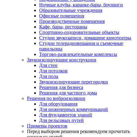
Ночные клубы, караоке-бары, боулинги
Образовательные учреждения
Офисные помещения
Производственные помещения
Кафе, бары, рестораны
Спортивно-оздоровительные объекты
Студии звукозаписи, домашние кинотеатры
Студии телерадиовещания и съемочные
павильоны
Торгово-развлекательные комплексы
Звукоизолирующие конструкции
Для стен
Для потолков
Для пола
Звукоизолирующие перегородки
Решения для бизнеса
Решения для частного дома
Решения по виброизоляции
Для оборудования
Для инженерных коммуникаций
Для фундаментов зданий
Для рельсовых путей
Примеры проектов
Перед выбором решения рекомендуем прочитать
несколько статей