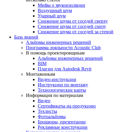
Мифы о звукоизоляции
Воздушный шум
Ударный шум
Снижение шума от соседей сверху
Снижение шума от соседей снизу
Снижение шума от соседей за стеной
База знаний
Альбомы инженерных решений
Программа лояльности Acoustic Club
В помощь проектировщикам
Альбомы инженерных решений
BIM
Плагин для Autodesk Revit
Монтажникам
Видео-инструкции
Инструкции по монтажу
Технологические карты
Информация по материалам
Видео
Сертификаты на продукцию
Техлисты
Фотоальбомы
Брошюры, презентации
Рекламные конструкции