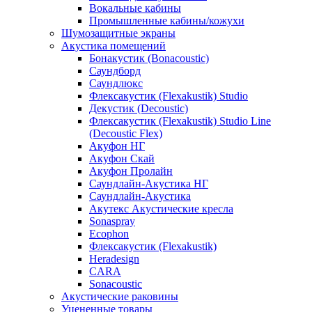
Вокальные кабины
Промышленные кабины/кожухи
Шумозащитные экраны
Акустика помещений
Бонакустик (Bonacoustic)
Саундборд
Саундлюкс
Флексакустик (Flexakustik) Studio
Декустик (Decoustic)
Флексакустик (Flexakustik) Studio Line
(Decoustic Flex)
Акуфон НГ
Акуфон Скай
Акуфон Пролайн
Саундлайн-Акустика НГ
Саундлайн-Акустика
Акутекс Акустические кресла
Sonaspray
Ecophon
Флексакустик (Flexakustik)
Heradesign
CARA
Sonacoustic
Акустические раковины
Уцененные товары