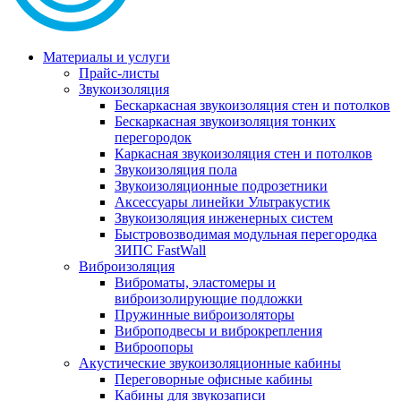
Материалы и услуги
Прайс-листы
Звукоизоляция
Бескаркасная звукоизоляция стен и потолков
Бескаркасная звукоизоляция тонких
перегородок
Каркасная звукоизоляция стен и потолков
Звукоизоляция пола
Звукоизоляционные подрозетники
Аксессуары линейки Ультракустик
Звукоизоляция инженерных систем
Быстровозводимая модульная перегородка
ЗИПС FastWall
Виброизоляция
Виброматы, эластомеры и
виброизолирующие подложки
Пружинные виброизоляторы
Виброподвесы и виброкрепления
Виброопоры
Акустические звукоизоляционные кабины
Переговорные офисные кабины
Кабины для звукозаписи