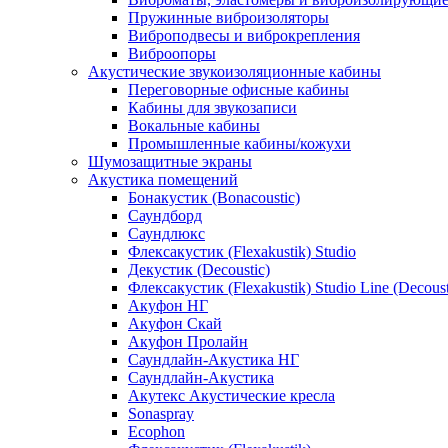
Пружинные виброизоляторы
Виброподвесы и виброкрепления
Виброопоры
Акустические звукоизоляционные кабины
Переговорные офисные кабины
Кабины для звукозаписи
Вокальные кабины
Промышленные кабины/кожухи
Шумозащитные экраны
Акустика помещений
Бонакустик (Bonacoustic)
Саундборд
Саундлюкс
Флексакустик (Flexakustik) Studio
Декустик (Decoustic)
Флексакустик (Flexakustik) Studio Line (Decoust
Акуфон НГ
Акуфон Скай
Акуфон Пролайн
Саундлайн-Акустика НГ
Саундлайн-Акустика
Акутекс Акустические кресла
Sonaspray
Ecophon