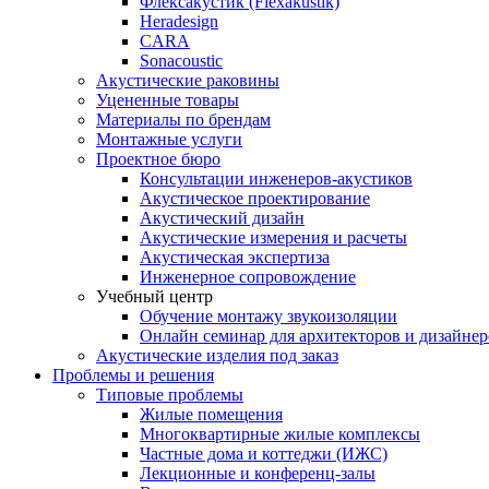
Флексакустик (Flexakustik)
Heradesign
CARA
Sonacoustic
Акустические раковины
Уцененные товары
Материалы по брендам
Монтажные услуги
Проектное бюро
Консультации инженеров-акустиков
Акустическое проектирование
Акустический дизайн
Акустические измерения и расчеты
Акустическая экспертиза
Инженерное сопровождение
Учебный центр
Обучение монтажу звукоизоляции
Онлайн семинар для архитекторов и дизайнер
Акустические изделия под заказ
Проблемы и решения
Типовые проблемы
Жилые помещения
Многоквартирные жилые комплексы
Частные дома и коттеджи (ИЖС)
Лекционные и конференц-залы