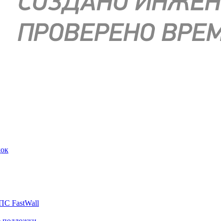
док
ПС FastWall
е подложки