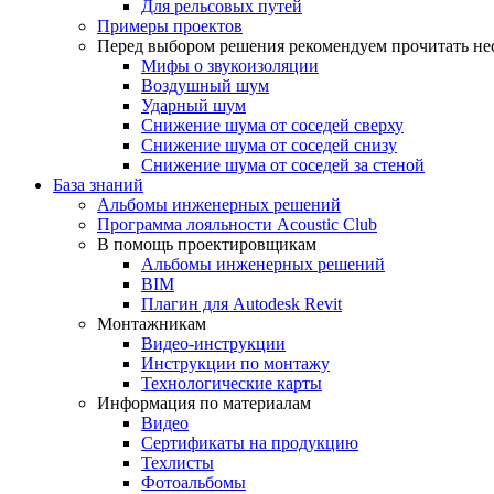
Для рельсовых путей
Примеры проектов
Перед выбором решения рекомендуем прочитать нес
Мифы о звукоизоляции
Воздушный шум
Ударный шум
Снижение шума от соседей сверху
Снижение шума от соседей снизу
Снижение шума от соседей за стеной
База знаний
Альбомы инженерных решений
Программа лояльности Acoustic Club
В помощь проектировщикам
Альбомы инженерных решений
BIM
Плагин для Autodesk Revit
Монтажникам
Видео-инструкции
Инструкции по монтажу
Технологические карты
Информация по материалам
Видео
Сертификаты на продукцию
Техлисты
Фотоальбомы