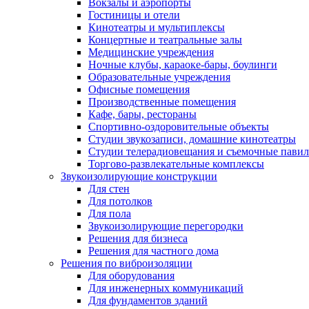
Вокзалы и аэропорты
Гостиницы и отели
Кинотеатры и мультиплексы
Концертные и театральные залы
Медицинские учреждения
Ночные клубы, караоке-бары, боулинги
Образовательные учреждения
Офисные помещения
Производственные помещения
Кафе, бары, рестораны
Спортивно-оздоровительные объекты
Студии звукозаписи, домашние кинотеатры
Студии телерадиовещания и съемочные пави
Торгово-развлекательные комплексы
Звукоизолирующие конструкции
Для стен
Для потолков
Для пола
Звукоизолирующие перегородки
Решения для бизнеса
Решения для частного дома
Решения по виброизоляции
Для оборудования
Для инженерных коммуникаций
Для фундаментов зданий