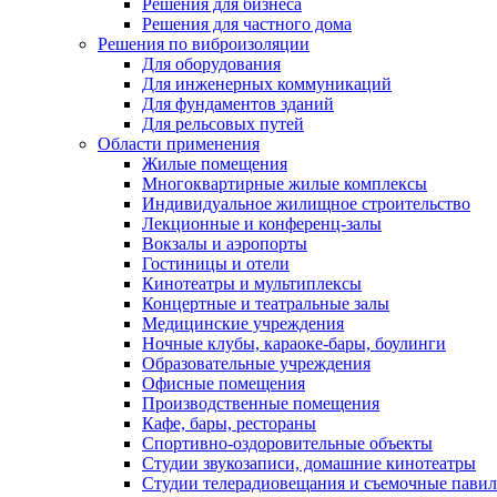
Решения для бизнеса
Решения для частного дома
Решения по виброизоляции
Для оборудования
Для инженерных коммуникаций
Для фундаментов зданий
Для рельсовых путей
Области применения
Жилые помещения
Многоквартирные жилые комплексы
Индивидуальное жилищное строительство
Лекционные и конференц-залы
Вокзалы и аэропорты
Гостиницы и отели
Кинотеатры и мультиплексы
Концертные и театральные залы
Медицинские учреждения
Ночные клубы, караоке-бары, боулинги
Образовательные учреждения
Офисные помещения
Производственные помещения
Кафе, бары, рестораны
Спортивно-оздоровительные объекты
Студии звукозаписи, домашние кинотеатры
Студии телерадиовещания и съемочные пави