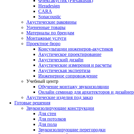
Флексакустик (Flexakustik)
Heradesign
CARA
Sonacoustic
Акустические раковины
Уцененные товары
Материалы по брендам
Монтажные услуги
Проектное бюро
Консультации инженеров-акустиков
Акустическое проектирование
Акустический дизайн
Акустические измерения и расчеты
Акустическая экспертиза
Инженерное сопровождение
Учебный центр
Обучение монтажу звукоизоляции
Онлайн семинар для архитекторов и дизайнер
Акустические изделия под заказ
Готовые решения
Звукоизолирующие конструкции
Для стен
Для потолков
Для пола
Звукоизолирующие перегородки