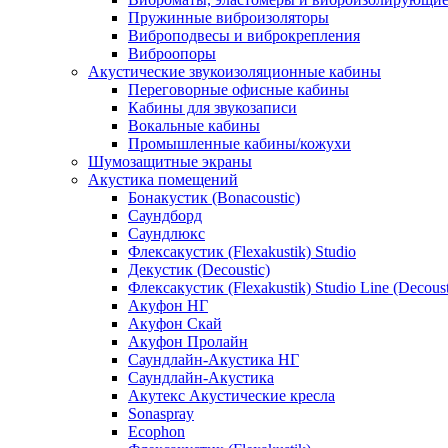
Пружинные виброизоляторы
Виброподвесы и виброкрепления
Виброопоры
Акустические звукоизоляционные кабины
Переговорные офисные кабины
Кабины для звукозаписи
Вокальные кабины
Промышленные кабины/кожухи
Шумозащитные экраны
Акустика помещений
Бонакустик (Bonacoustic)
Саундборд
Саундлюкс
Флексакустик (Flexakustik) Studio
Декустик (Decoustic)
Флексакустик (Flexakustik) Studio Line (Decoust
Акуфон НГ
Акуфон Скай
Акуфон Пролайн
Саундлайн-Акустика НГ
Саундлайн-Акустика
Акутекс Акустические кресла
Sonaspray
Ecophon