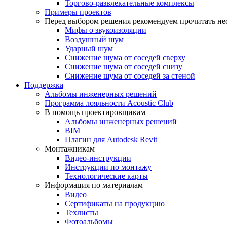
Торгово-развлекательные комплексы
Примеры проектов
Перед выбором решения рекомендуем прочитать нес
Мифы о звукоизоляции
Воздушный шум
Ударный шум
Снижение шума от соседей сверху
Снижение шума от соседей снизу
Снижение шума от соседей за стеной
Поддержка
Альбомы инженерных решений
Программа лояльности Acoustic Club
В помощь проектировщикам
Альбомы инженерных решений
BIM
Плагин для Autodesk Revit
Монтажникам
Видео-инструкции
Инструкции по монтажу
Технологические карты
Информация по материалам
Видео
Сертификаты на продукцию
Техлисты
Фотоальбомы