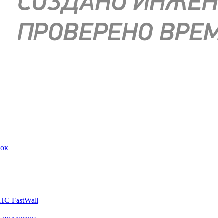
док
ПС FastWall
е подложки