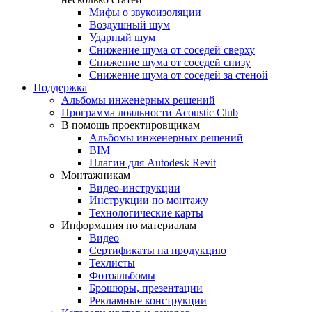
Мифы о звукоизоляции
Воздушный шум
Ударный шум
Снижение шума от соседей сверху
Снижение шума от соседей снизу
Снижение шума от соседей за стеной
Поддержка
Альбомы инженерных решений
Программа лояльности Acoustic Club
В помощь проектировщикам
Альбомы инженерных решений
BIM
Плагин для Autodesk Revit
Монтажникам
Видео-инструкции
Инструкции по монтажу
Технологические карты
Информация по материалам
Видео
Сертификаты на продукцию
Техлисты
Фотоальбомы
Брошюры, презентации
Рекламные конструкции