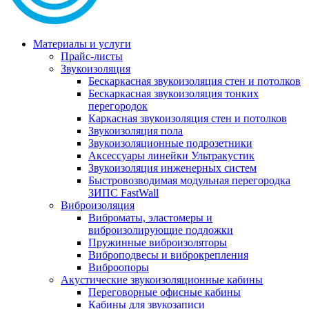
Материалы и услуги
Прайс-листы
Звукоизоляция
Бескаркасная звукоизоляция стен и потолков
Бескаркасная звукоизоляция тонких
перегородок
Каркасная звукоизоляция стен и потолков
Звукоизоляция пола
Звукоизоляционные подрозетники
Аксессуары линейки Ультракустик
Звукоизоляция инженерных систем
Быстровозводимая модульная перегородка
ЗИПС FastWall
Виброизоляция
Виброматы, эластомеры и
виброизолирующие подложки
Пружинные виброизоляторы
Виброподвесы и виброкрепления
Виброопоры
Акустические звукоизоляционные кабины
Переговорные офисные кабины
Кабины для звукозаписи