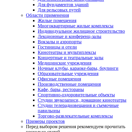
Для фундаментов зданий
Для рельсовых путей
Области применения
Жилые помещения
Многоквартирные жилые комплексы
Индивидуальное жилищное строительство
Лекционные и конференц-залы
Вокзалы и аэропорты
Гостиницы и отели
Кинотеатры и мультиплексы
Концертные и театральные залы
Медицинские учреждения
Ночные клубы, караоке-бары, боулинги
Образовательные учреждения
Офисные помещения
Производственные помещения
Кафе, бары, рестораны
Спортивно-оздоровительные объекты
Студии звукозаписи, домашние кинотеатры
Студии телерадиовещания и съемочные
павильоны
Торгово-развлекательные комплексы
Примеры проектов
Перед выбором решения рекомендуем прочитать
несколько статей