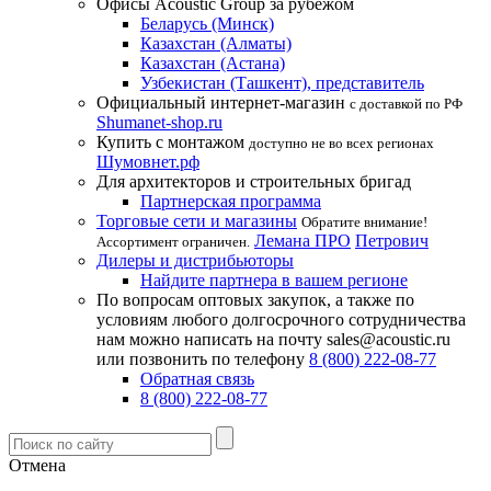
Офисы Acoustic Group за рубежом
Беларусь (Минск)
Казахстан (Алматы)
Казахстан (Астана)
Узбекистан (Ташкент), представитель
Официальный интернет-магазин
с доставкой по РФ
Shumanet-shop.ru
Купить с монтажом
доступно не во всех регионах
Шумовнет.рф
Для архитекторов и строительных бригад
Партнерская программа
Торговые сети и магазины
Обратите внимание!
Лемана ПРО
Петрович
Ассортимент ограничен.
Дилеры и дистрибьюторы
Найдите партнера в вашем регионе
По вопросам оптовых закупок, а также по
условиям любого долгосрочного сотрудничества
нам можно написать на почту sales@acoustic.ru
или позвонить по телефону
8 (800) 222-08-77
Обратная связь
8 (800) 222-08-77
Отмена