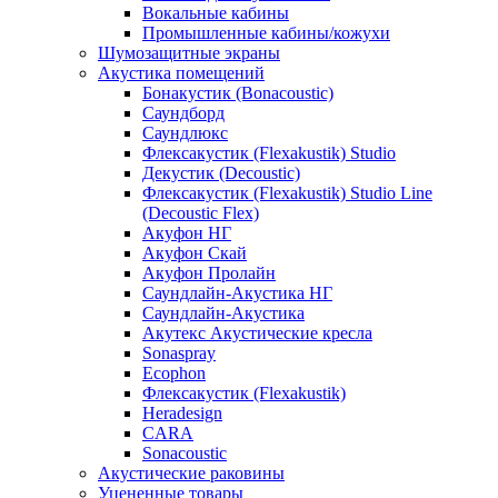
Вокальные кабины
Промышленные кабины/кожухи
Шумозащитные экраны
Акустика помещений
Бонакустик (Bonacoustic)
Саундборд
Саундлюкс
Флексакустик (Flexakustik) Studio
Декустик (Decoustic)
Флексакустик (Flexakustik) Studio Line
(Decoustic Flex)
Акуфон НГ
Акуфон Скай
Акуфон Пролайн
Саундлайн-Акустика НГ
Саундлайн-Акустика
Акутекс Акустические кресла
Sonaspray
Ecophon
Флексакустик (Flexakustik)
Heradesign
CARA
Sonacoustic
Акустические раковины
Уцененные товары