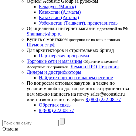
Офисы Acoustic Group за рубежом
Беларусь (Минск)
Казахстан (Алматы)
Казахстан (Астана)
Узбекистан (Ташкент), представитель
Официальный интернет-магазин
с доставкой по РФ
Shumanet-shop.ru
Купить с монтажом
доступно не во всех регионах
Шумовнет.рф
Для архитекторов и строительных бригад
Партнерская программа
Торговые сети и магазины
Обратите внимание!
Лемана ПРО
Петрович
Ассортимент ограничен.
Дилеры и дистрибьюторы
Найдите партнера в вашем регионе
По вопросам оптовых закупок, а также по
условиям любого долгосрочного сотрудничества
нам можно написать на почту sales@acoustic.ru
или позвонить по телефону
8 (800) 222-08-77
Обратная связь
8 (800) 222-08-77
Отмена