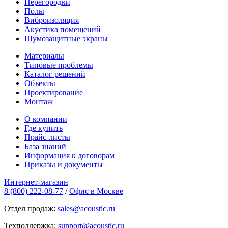
Перегородки
Полы
Виброизоляция
Акустика помещений
Шумозащитные экраны
Материалы
Типовые проблемы
Каталог решений
Объекты
Проектирование
Монтаж
О компании
Где купить
Прайс-листы
База знаний
Информация к договорам
Приказы и документы
Интернет-магазин
8 (800) 222-08-77
/
Офис в Москве
Отдел продаж:
sales@acoustic.ru
Техподдержка:
support@acoustic.ru