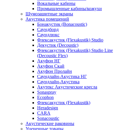
Вокальные кабины
Промышленные кабины/кожухи
Шумозащитные экраны
Акустика помещений
Бонакустик (Bonacoustic)
Саундборд
Саундлюкс
Флексакустик (Flexakustik) Studio
Декустик (Decoustic)
Флексакустик (Flexakustik) Studio Line
(Decoustic Flex)
Акуфон НГ
Акуфон Скай
Акуфон Пролайн
Саундлайн-Акустика НГ
Саундлайн-Акустика
Акутекс Акустические кресла
Sonaspray
Ecophon
Флексакустик (Flexakustik)
Heradesign
CARA
Sonacoustic
Акустические раковины
Уцененные товары