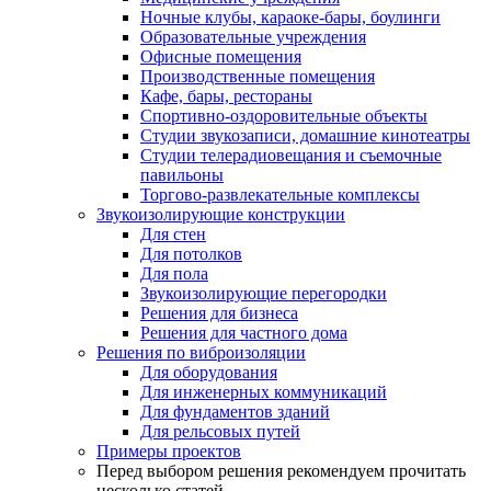
Ночные клубы, караоке-бары, боулинги
Образовательные учреждения
Офисные помещения
Производственные помещения
Кафе, бары, рестораны
Спортивно-оздоровительные объекты
Студии звукозаписи, домашние кинотеатры
Студии телерадиовещания и съемочные
павильоны
Торгово-развлекательные комплексы
Звукоизолирующие конструкции
Для стен
Для потолков
Для пола
Звукоизолирующие перегородки
Решения для бизнеса
Решения для частного дома
Решения по виброизоляции
Для оборудования
Для инженерных коммуникаций
Для фундаментов зданий
Для рельсовых путей
Примеры проектов
Перед выбором решения рекомендуем прочитать
несколько статей