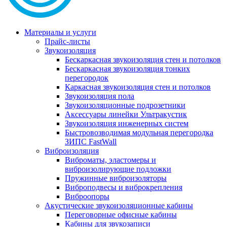
Материалы и услуги
Прайс-листы
Звукоизоляция
Бескаркасная звукоизоляция стен и потолков
Бескаркасная звукоизоляция тонких
перегородок
Каркасная звукоизоляция стен и потолков
Звукоизоляция пола
Звукоизоляционные подрозетники
Аксессуары линейки Ультракустик
Звукоизоляция инженерных систем
Быстровозводимая модульная перегородка
ЗИПС FastWall
Виброизоляция
Виброматы, эластомеры и
виброизолирующие подложки
Пружинные виброизоляторы
Виброподвесы и виброкрепления
Виброопоры
Акустические звукоизоляционные кабины
Переговорные офисные кабины
Кабины для звукозаписи