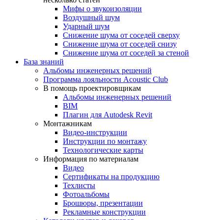
Мифы о звукоизоляции
Воздушный шум
Ударный шум
Снижение шума от соседей сверху
Снижение шума от соседей снизу
Снижение шума от соседей за стеной
База знаний
Альбомы инженерных решений
Программа лояльности Acoustic Club
В помощь проектировщикам
Альбомы инженерных решений
BIM
Плагин для Autodesk Revit
Монтажникам
Видео-инструкции
Инструкции по монтажу
Технологические карты
Информация по материалам
Видео
Сертификаты на продукцию
Техлисты
Фотоальбомы
Брошюры, презентации
Рекламные конструкции