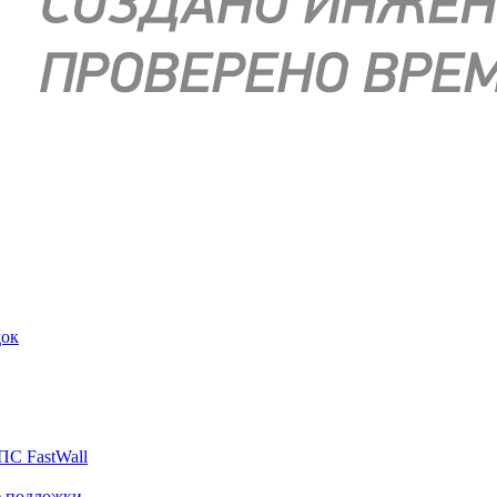
док
ПС FastWall
е подложки