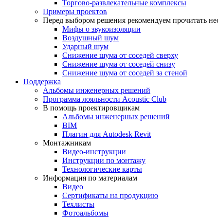
Торгово-развлекательные комплексы
Примеры проектов
Перед выбором решения рекомендуем прочитать нес
Мифы о звукоизоляции
Воздушный шум
Ударный шум
Снижение шума от соседей сверху
Снижение шума от соседей снизу
Снижение шума от соседей за стеной
Поддержка
Альбомы инженерных решений
Программа лояльности Acoustic Club
В помощь проектировщикам
Альбомы инженерных решений
BIM
Плагин для Autodesk Revit
Монтажникам
Видео-инструкции
Инструкции по монтажу
Технологические карты
Информация по материалам
Видео
Сертификаты на продукцию
Техлисты
Фотоальбомы