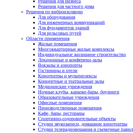
Решения для бизнеса
Решения для частного дома
Решения по виброизоляции
Для оборудования
Для инженерных коммуникаций
Для фундаментов зданий
Для рельсовых путей
Области применения
Жилые помещения
Многоквартирные жилые комплексы
Индивидуальное жилищное строительство
Лекционные и конференц-залы
Вокзалы и аэропорты
Гостиницы и отели
Кинотеатры и мультиплексы
Концертные и театральные залы
Медицинские учреждения
Ночные клубы, караоке-бары, боулинги
Образовательные учреждения
Офисные помещения
Производственные помещения
Кафе, бары, рестораны
Спортивно-оздоровительные объекты
Студии звукозаписи, домашние кинотеатры
Студии телерадиовещания и съемочные пави