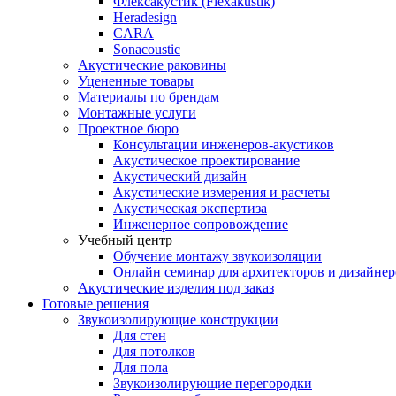
Флексакустик (Flexakustik)
Heradesign
CARA
Sonacoustic
Акустические раковины
Уцененные товары
Материалы по брендам
Монтажные услуги
Проектное бюро
Консультации инженеров-акустиков
Акустическое проектирование
Акустический дизайн
Акустические измерения и расчеты
Акустическая экспертиза
Инженерное сопровождение
Учебный центр
Обучение монтажу звукоизоляции
Онлайн семинар для архитекторов и дизайнер
Акустические изделия под заказ
Готовые решения
Звукоизолирующие конструкции
Для стен
Для потолков
Для пола
Звукоизолирующие перегородки