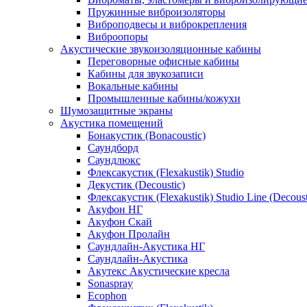
Пружинные виброизоляторы
Виброподвесы и виброкрепления
Виброопоры
Акустические звукоизоляционные кабины
Переговорные офисные кабины
Кабины для звукозаписи
Вокальные кабины
Промышленные кабины/кожухи
Шумозащитные экраны
Акустика помещений
Бонакустик (Bonacoustic)
Саундборд
Саундлюкс
Флексакустик (Flexakustik) Studio
Декустик (Decoustic)
Флексакустик (Flexakustik) Studio Line (Decoust
Акуфон НГ
Акуфон Скай
Акуфон Пролайн
Саундлайн-Акустика НГ
Саундлайн-Акустика
Акутекс Акустические кресла
Sonaspray
Ecophon