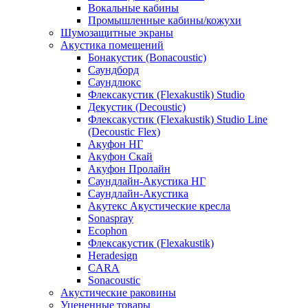
Вокальные кабины
Промышленные кабины/кожухи
Шумозащитные экраны
Акустика помещений
Бонакустик (Bonacoustic)
Саундборд
Саундлюкс
Флексакустик (Flexakustik) Studio
Декустик (Decoustic)
Флексакустик (Flexakustik) Studio Line
(Decoustic Flex)
Акуфон НГ
Акуфон Скай
Акуфон Пролайн
Саундлайн-Акустика НГ
Саундлайн-Акустика
Акутекс Акустические кресла
Sonaspray
Ecophon
Флексакустик (Flexakustik)
Heradesign
CARA
Sonacoustic
Акустические раковины
Уцененные товары