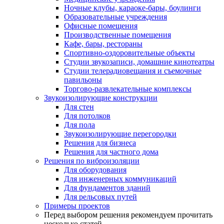
Ночные клубы, караоке-бары, боулинги
Образовательные учреждения
Офисные помещения
Производственные помещения
Кафе, бары, рестораны
Спортивно-оздоровительные объекты
Студии звукозаписи, домашние кинотеатры
Студии телерадиовещания и съемочные
павильоны
Торгово-развлекательные комплексы
Звукоизолирующие конструкции
Для стен
Для потолков
Для пола
Звукоизолирующие перегородки
Решения для бизнеса
Решения для частного дома
Решения по виброизоляции
Для оборудования
Для инженерных коммуникаций
Для фундаментов зданий
Для рельсовых путей
Примеры проектов
Перед выбором решения рекомендуем прочитать
несколько статей