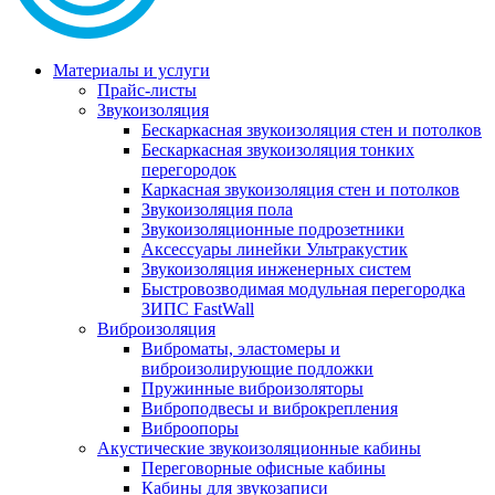
Материалы и услуги
Прайс-листы
Звукоизоляция
Бескаркасная звукоизоляция стен и потолков
Бескаркасная звукоизоляция тонких
перегородок
Каркасная звукоизоляция стен и потолков
Звукоизоляция пола
Звукоизоляционные подрозетники
Аксессуары линейки Ультракустик
Звукоизоляция инженерных систем
Быстровозводимая модульная перегородка
ЗИПС FastWall
Виброизоляция
Виброматы, эластомеры и
виброизолирующие подложки
Пружинные виброизоляторы
Виброподвесы и виброкрепления
Виброопоры
Акустические звукоизоляционные кабины
Переговорные офисные кабины
Кабины для звукозаписи