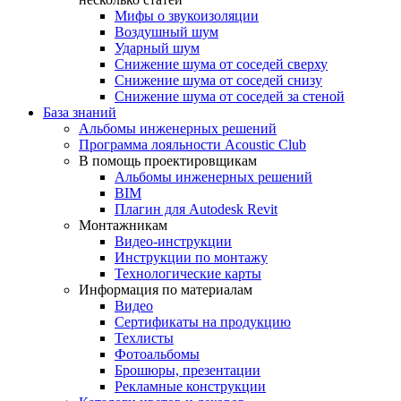
Мифы о звукоизоляции
Воздушный шум
Ударный шум
Снижение шума от соседей сверху
Снижение шума от соседей снизу
Снижение шума от соседей за стеной
База знаний
Альбомы инженерных решений
Программа лояльности Acoustic Club
В помощь проектировщикам
Альбомы инженерных решений
BIM
Плагин для Autodesk Revit
Монтажникам
Видео-инструкции
Инструкции по монтажу
Технологические карты
Информация по материалам
Видео
Сертификаты на продукцию
Техлисты
Фотоальбомы
Брошюры, презентации
Рекламные конструкции