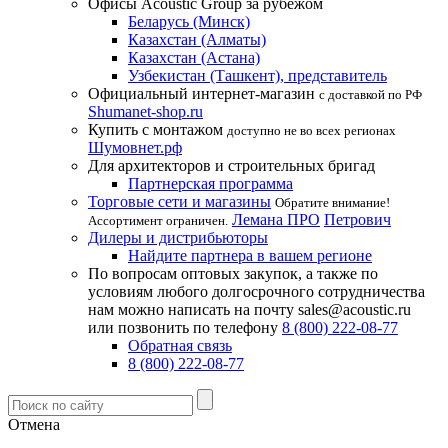
Офисы Acoustic Group за рубежом
Беларусь (Минск)
Казахстан (Алматы)
Казахстан (Астана)
Узбекистан (Ташкент), представитель
Официальный интернет-магазин
с доставкой по РФ
Shumanet-shop.ru
Купить с монтажом
доступно не во всех регионах
Шумовнет.рф
Для архитекторов и строительных бригад
Партнерская программа
Торговые сети и магазины
Обратите внимание!
Лемана ПРО
Петрович
Ассортимент ограничен.
Дилеры и дистрибьюторы
Найдите партнера в вашем регионе
По вопросам оптовых закупок, а также по
условиям любого долгосрочного сотрудничества
нам можно написать на почту sales@acoustic.ru
или позвонить по телефону
8 (800) 222-08-77
Обратная связь
8 (800) 222-08-77
Отмена