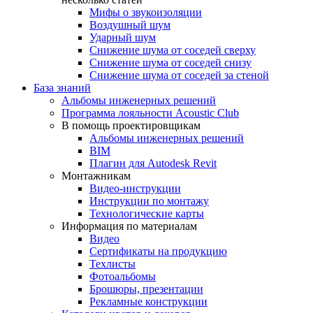
Мифы о звукоизоляции
Воздушный шум
Ударный шум
Снижение шума от соседей сверху
Снижение шума от соседей снизу
Снижение шума от соседей за стеной
База знаний
Альбомы инженерных решений
Программа лояльности Acoustic Club
В помощь проектировщикам
Альбомы инженерных решений
BIM
Плагин для Autodesk Revit
Монтажникам
Видео-инструкции
Инструкции по монтажу
Технологические карты
Информация по материалам
Видео
Сертификаты на продукцию
Техлисты
Фотоальбомы
Брошюры, презентации
Рекламные конструкции