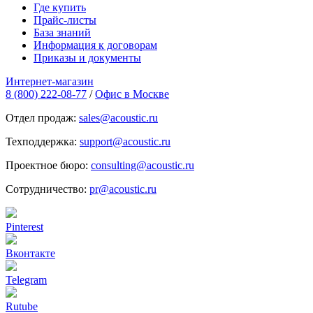
Где купить
Прайс-листы
База знаний
Информация к договорам
Приказы и документы
Интернет-магазин
8 (800) 222-08-77
/
Офис в Москве
Отдел продаж:
sales@acoustic.ru
Техподдержка:
support@acoustic.ru
Проектное бюро:
consulting@acoustic.ru
Сотрудничество:
pr@acoustic.ru
Pinterest
Вконтакте
Telegram
Rutube