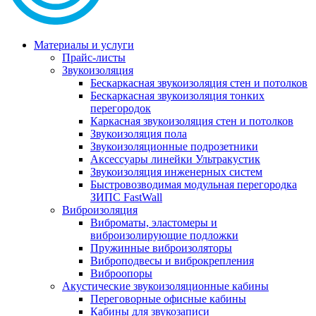
Материалы и услуги
Прайс-листы
Звукоизоляция
Бескаркасная звукоизоляция стен и потолков
Бескаркасная звукоизоляция тонких
перегородок
Каркасная звукоизоляция стен и потолков
Звукоизоляция пола
Звукоизоляционные подрозетники
Аксессуары линейки Ультракустик
Звукоизоляция инженерных систем
Быстровозводимая модульная перегородка
ЗИПС FastWall
Виброизоляция
Виброматы, эластомеры и
виброизолирующие подложки
Пружинные виброизоляторы
Виброподвесы и виброкрепления
Виброопоры
Акустические звукоизоляционные кабины
Переговорные офисные кабины
Кабины для звукозаписи