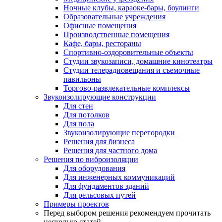
Ночные клубы, караоке-бары, боулинги
Образовательные учреждения
Офисные помещения
Производственные помещения
Кафе, бары, рестораны
Спортивно-оздоровительные объекты
Студии звукозаписи, домашние кинотеатры
Студии телерадиовещания и съемочные
павильоны
Торгово-развлекательные комплексы
Звукоизолирующие конструкции
Для стен
Для потолков
Для пола
Звукоизолирующие перегородки
Решения для бизнеса
Решения для частного дома
Решения по виброизоляции
Для оборудования
Для инженерных коммуникаций
Для фундаментов зданий
Для рельсовых путей
Примеры проектов
Перед выбором решения рекомендуем прочитать
несколько статей