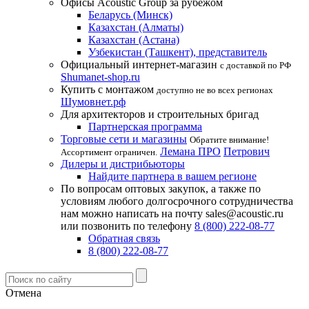
Офисы Acoustic Group за рубежом
Беларусь (Минск)
Казахстан (Алматы)
Казахстан (Астана)
Узбекистан (Ташкент), представитель
Официальный интернет-магазин
с доставкой по РФ
Shumanet-shop.ru
Купить с монтажом
доступно не во всех регионах
Шумовнет.рф
Для архитекторов и строительных бригад
Партнерская программа
Торговые сети и магазины
Обратите внимание!
Лемана ПРО
Петрович
Ассортимент ограничен.
Дилеры и дистрибьюторы
Найдите партнера в вашем регионе
По вопросам оптовых закупок, а также по
условиям любого долгосрочного сотрудничества
нам можно написать на почту sales@acoustic.ru
или позвонить по телефону
8 (800) 222-08-77
Обратная связь
8 (800) 222-08-77
Отмена