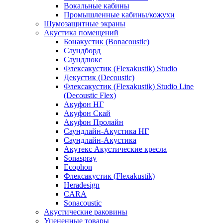
Вокальные кабины
Промышленные кабины/кожухи
Шумозащитные экраны
Акустика помещений
Бонакустик (Bonacoustic)
Саундборд
Саундлюкс
Флексакустик (Flexakustik) Studio
Декустик (Decoustic)
Флексакустик (Flexakustik) Studio Line
(Decoustic Flex)
Акуфон НГ
Акуфон Скай
Акуфон Пролайн
Саундлайн-Акустика НГ
Саундлайн-Акустика
Акутекс Акустические кресла
Sonaspray
Ecophon
Флексакустик (Flexakustik)
Heradesign
CARA
Sonacoustic
Акустические раковины
Уцененные товары