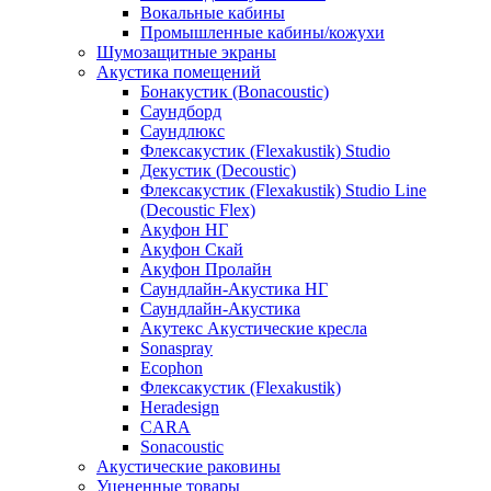
Вокальные кабины
Промышленные кабины/кожухи
Шумозащитные экраны
Акустика помещений
Бонакустик (Bonacoustic)
Саундборд
Саундлюкс
Флексакустик (Flexakustik) Studio
Декустик (Decoustic)
Флексакустик (Flexakustik) Studio Line
(Decoustic Flex)
Акуфон НГ
Акуфон Скай
Акуфон Пролайн
Саундлайн-Акустика НГ
Саундлайн-Акустика
Акутекс Акустические кресла
Sonaspray
Ecophon
Флексакустик (Flexakustik)
Heradesign
CARA
Sonacoustic
Акустические раковины
Уцененные товары