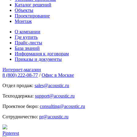
Каталог решений
Объекты
Проектирование
Монтаж
О компании
Где купить
Прайс-листы
База знаний
Информация к договорам
Приказы и документы
Интернет-магазин
8 (800) 222-08-77
/
Офис в Москве
Отдел продаж:
sales@acoustic.ru
Техподдержка:
support@acoustic.ru
Проектное бюро:
consulting@acoustic.ru
Сотрудничество:
pr@acoustic.ru
Pinterest