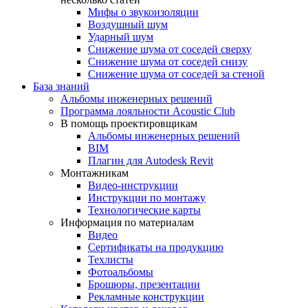
Мифы о звукоизоляции
Воздушный шум
Ударный шум
Снижение шума от соседей сверху
Снижение шума от соседей снизу
Снижение шума от соседей за стеной
База знаний
Альбомы инженерных решений
Программа лояльности Acoustic Club
В помощь проектировщикам
Альбомы инженерных решений
BIM
Плагин для Autodesk Revit
Монтажникам
Видео-инструкции
Инструкции по монтажу
Технологические карты
Информация по материалам
Видео
Сертификаты на продукцию
Техлисты
Фотоальбомы
Брошюры, презентации
Рекламные конструкции