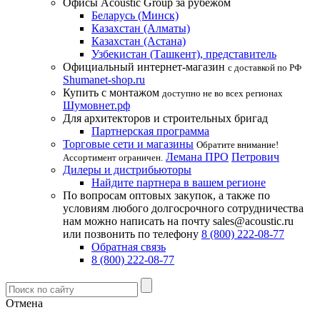
Офисы Acoustic Group за рубежом
Беларусь (Минск)
Казахстан (Алматы)
Казахстан (Астана)
Узбекистан (Ташкент), представитель
Официальный интернет-магазин
с доставкой по РФ
Shumanet-shop.ru
Купить с монтажом
доступно не во всех регионах
Шумовнет.рф
Для архитекторов и строительных бригад
Партнерская программа
Торговые сети и магазины
Обратите внимание!
Лемана ПРО
Петрович
Ассортимент ограничен.
Дилеры и дистрибьюторы
Найдите партнера в вашем регионе
По вопросам оптовых закупок, а также по
условиям любого долгосрочного сотрудничества
нам можно написать на почту sales@acoustic.ru
или позвонить по телефону
8 (800) 222-08-77
Обратная связь
8 (800) 222-08-77
Отмена