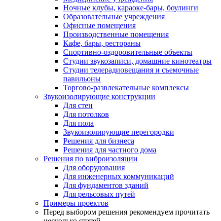
Ночные клубы, караоке-бары, боулинги
Образовательные учреждения
Офисные помещения
Производственные помещения
Кафе, бары, рестораны
Спортивно-оздоровительные объекты
Студии звукозаписи, домашние кинотеатры
Студии телерадиовещания и съемочные
павильоны
Торгово-развлекательные комплексы
Звукоизолирующие конструкции
Для стен
Для потолков
Для пола
Звукоизолирующие перегородки
Решения для бизнеса
Решения для частного дома
Решения по виброизоляции
Для оборудования
Для инженерных коммуникаций
Для фундаментов зданий
Для рельсовых путей
Примеры проектов
Перед выбором решения рекомендуем прочитать
несколько статей