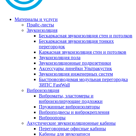
Материалы и услуги
Прайс-листы
Звукоизоляция
Бескаркасная звукоизоляция стен и потолков
Бескаркасная звукоизоляция тонких
перегородок
Каркасная звукоизоляция стен и потолков
Звукоизоляция пола
Звукоизоляционные подрозетники
Аксессуары линейки Ультракустик
Звукоизоляция инженерных систем
Быстровозводимая модульная перегородка
ЗИПС FastWall
Виброизоляция
Виброматы, эластомеры и
виброизолирующие подложки
Пружинные виброизоляторы
Виброподвесы и виброкрепления
Виброопоры
Акустические звукоизоляционные кабины
Переговорные офисные кабины
Кабины для звукозаписи