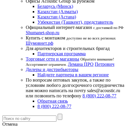
Офисы Acoustic Group за рубежом
Беларусь (Минск)
Казахстан (Алматы)
Казахстан (Астана)
Узбекистан (Ташкент), представитель
Официальный интернет-магазин
с доставкой по РФ
Shumanet-shop.ru
Купить с монтажом
доступно не во всех регионах
Шумовнет.рф
Для архитекторов и строительных бригад
Партнерская программа
Торговые сети и магазины
Обратите внимание!
Лемана ПРО
Петрович
Ассортимент ограничен.
Дилеры и дистрибьюторы
Найдите партнера в вашем регионе
По вопросам оптовых закупок, а также по
условиям любого долгосрочного сотрудничества
нам можно написать на почту sales@acoustic.ru
или позвонить по телефону
8 (800) 222-08-77
Обратная связь
8 (800) 222-08-77
Отмена