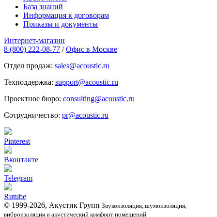
База знаний
Информация к договорам
Приказы и документы
Интернет-магазин
8 (800) 222-08-77
/
Офис в Москве
Отдел продаж:
sales@acoustic.ru
Техподдержка:
support@acoustic.ru
Проектное бюро:
consulting@acoustic.ru
Сотрудничество:
pr@acoustic.ru
Pinterest
Вконтакте
Telegram
Rutube
© 1999-2026, Акустик Групп
Звукоизоляция, шумоизоляция,
виброизоляция и акустический комфорт помещений