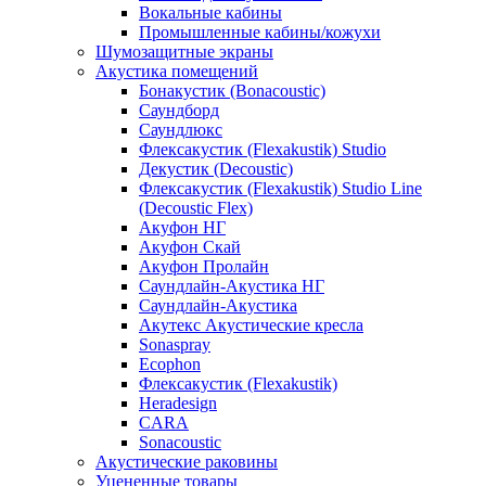
Вокальные кабины
Промышленные кабины/кожухи
Шумозащитные экраны
Акустика помещений
Бонакустик (Bonacoustic)
Саундборд
Саундлюкс
Флексакустик (Flexakustik) Studio
Декустик (Decoustic)
Флексакустик (Flexakustik) Studio Line
(Decoustic Flex)
Акуфон НГ
Акуфон Скай
Акуфон Пролайн
Саундлайн-Акустика НГ
Саундлайн-Акустика
Акутекс Акустические кресла
Sonaspray
Ecophon
Флексакустик (Flexakustik)
Heradesign
CARA
Sonacoustic
Акустические раковины
Уцененные товары