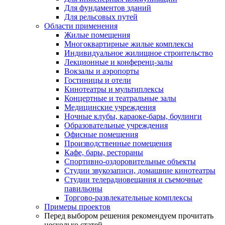
Для фундаментов зданий
Для рельсовых путей
Области применения
Жилые помещения
Многоквартирные жилые комплексы
Индивидуальное жилищное строительство
Лекционные и конференц-залы
Вокзалы и аэропорты
Гостиницы и отели
Кинотеатры и мультиплексы
Концертные и театральные залы
Медицинские учреждения
Ночные клубы, караоке-бары, боулинги
Образовательные учреждения
Офисные помещения
Производственные помещения
Кафе, бары, рестораны
Спортивно-оздоровительные объекты
Студии звукозаписи, домашние кинотеатры
Студии телерадиовещания и съемочные
павильоны
Торгово-развлекательные комплексы
Примеры проектов
Перед выбором решения рекомендуем прочитать
несколько статей