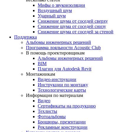
Мифы о звукоизоляции
Воздушный шум
Ударный шум
Снижение шума от соседей сверху
Снижение шума от соседей снизу
Снижение шума от соседей за стеной
Поддержка
Альбомы инженерных решений
Программа лояльности Acoustic Club
В помощь проектировщикам
Альбомы инженерных решений
BIM
Плагин для Autodesk Revit
Монтажникам
Видео-инструкции
Инструкции по монтажу
Технологические карты
Информация по материалам
Видео
Сертификаты на продукцию
Техлисты
Фотоальбомы
Брошюры, презентации
Рекламные конструкции