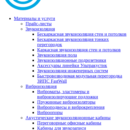
Материалы и услуги
Прайс-листы
Звукоизоляция
Бескаркасная звукоизоляция стен и потолков
Бескаркасная звукоизоляция тонких
перегородок
Каркасная звукоизоляция стен и потолков
Звукоизоляция пола
Звукоизоляционные подрозетники
Аксессуары линейки Ультракустик
Звукоизоляция инженерных систем
Быстровозводимая модульная перегородка
ЗИПС FastWall
Виброизоляция
Виброматы, эластомеры и
виброизолирующие подложки
Пружинные виброизоляторы
Виброподвесы и виброкрепления
Виброопоры
Акустические звукоизоляционные кабины
Переговорные офисные кабины
Кабины для звукозаписи