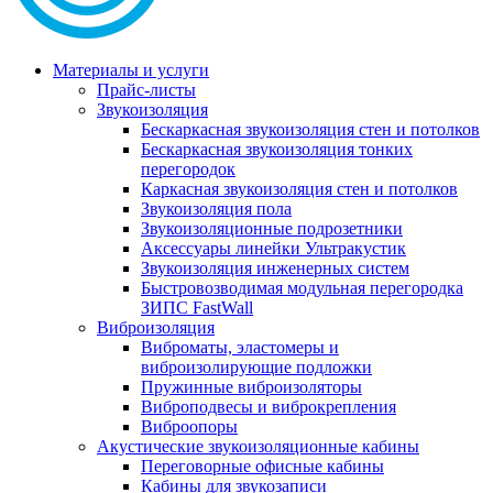
Материалы и услуги
Прайс-листы
Звукоизоляция
Бескаркасная звукоизоляция стен и потолков
Бескаркасная звукоизоляция тонких
перегородок
Каркасная звукоизоляция стен и потолков
Звукоизоляция пола
Звукоизоляционные подрозетники
Аксессуары линейки Ультракустик
Звукоизоляция инженерных систем
Быстровозводимая модульная перегородка
ЗИПС FastWall
Виброизоляция
Виброматы, эластомеры и
виброизолирующие подложки
Пружинные виброизоляторы
Виброподвесы и виброкрепления
Виброопоры
Акустические звукоизоляционные кабины
Переговорные офисные кабины
Кабины для звукозаписи