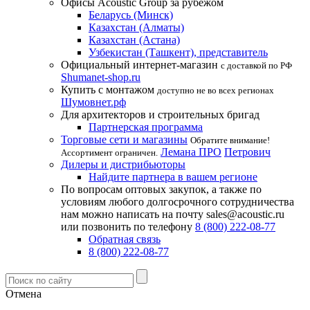
Офисы Acoustic Group за рубежом
Беларусь (Минск)
Казахстан (Алматы)
Казахстан (Астана)
Узбекистан (Ташкент), представитель
Официальный интернет-магазин
с доставкой по РФ
Shumanet-shop.ru
Купить с монтажом
доступно не во всех регионах
Шумовнет.рф
Для архитекторов и строительных бригад
Партнерская программа
Торговые сети и магазины
Обратите внимание!
Лемана ПРО
Петрович
Ассортимент ограничен.
Дилеры и дистрибьюторы
Найдите партнера в вашем регионе
По вопросам оптовых закупок, а также по
условиям любого долгосрочного сотрудничества
нам можно написать на почту sales@acoustic.ru
или позвонить по телефону
8 (800) 222-08-77
Обратная связь
8 (800) 222-08-77
Отмена