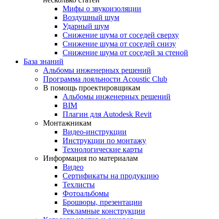
Мифы о звукоизоляции
Воздушный шум
Ударный шум
Снижение шума от соседей сверху
Снижение шума от соседей снизу
Снижение шума от соседей за стеной
База знаний
Альбомы инженерных решений
Программа лояльности Acoustic Club
В помощь проектировщикам
Альбомы инженерных решений
BIM
Плагин для Autodesk Revit
Монтажникам
Видео-инструкции
Инструкции по монтажу
Технологические карты
Информация по материалам
Видео
Сертификаты на продукцию
Техлисты
Фотоальбомы
Брошюры, презентации
Рекламные конструкции