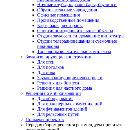
Ночные клубы, караоке-бары, боулинги
Образовательные учреждения
Офисные помещения
Производственные помещения
Кафе, бары, рестораны
Спортивно-оздоровительные объекты
Студии звукозаписи, домашние кинотеатры
Студии телерадиовещания и съемочные
павильоны
Торгово-развлекательные комплексы
Звукоизолирующие конструкции
Для стен
Для потолков
Для пола
Звукоизолирующие перегородки
Решения для бизнеса
Решения для частного дома
Решения по виброизоляции
Для оборудования
Для инженерных коммуникаций
Для фундаментов зданий
Для рельсовых путей
Примеры проектов
Перед выбором решения рекомендуем прочитать
несколько статей