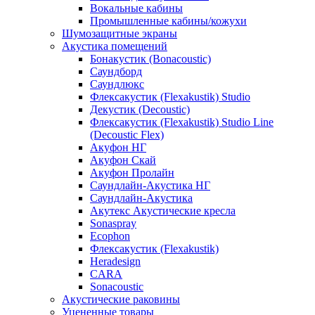
Вокальные кабины
Промышленные кабины/кожухи
Шумозащитные экраны
Акустика помещений
Бонакустик (Bonacoustic)
Саундборд
Саундлюкс
Флексакустик (Flexakustik) Studio
Декустик (Decoustic)
Флексакустик (Flexakustik) Studio Line
(Decoustic Flex)
Акуфон НГ
Акуфон Скай
Акуфон Пролайн
Саундлайн-Акустика НГ
Саундлайн-Акустика
Акутекс Акустические кресла
Sonaspray
Ecophon
Флексакустик (Flexakustik)
Heradesign
CARA
Sonacoustic
Акустические раковины
Уцененные товары