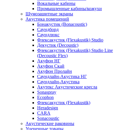
Вокальные кабины
Промышленные кабины/кожухи
Шумозащитные экраны
Акустика помещений
Бонакустик (Bonacoustic)
Саундборд
Саундлюкс
Флексакустик (Flexakustik) Studio
Декустик (Decoustic)
Флексакустик (Flexakustik) Studio Line
(Decoustic Flex)
Акуфон НГ
Акуфон Скай
Акуфон Пролайн
Саундлайн-Акустика НГ
Саундлайн-Акустика
Акутекс Акустические кресла
Sonaspray
Ecophon
Флексакустик (Flexakustik)
Heradesign
CARA
Sonacoustic
Акустические раковины
Уцененные товары