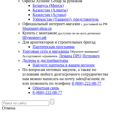
Офисы Acoustic Group за рубежом
Беларусь (Минск)
Казахстан (Алматы)
Казахстан (Астана)
Узбекистан (Ташкент), представитель
Официальный интернет-магазин
с доставкой по РФ
Shumanet-shop.ru
Купить с монтажом
доступно не во всех регионах
Шумовнет.рф
Для архитекторов и строительных бригад
Партнерская программа
Торговые сети и магазины
Обратите внимание!
Лемана ПРО
Петрович
Ассортимент ограничен.
Дилеры и дистрибьюторы
Найдите партнера в вашем регионе
По вопросам оптовых закупок, а также по
условиям любого долгосрочного сотрудничества
нам можно написать на почту sales@acoustic.ru
или позвонить по телефону
8 (800) 222-08-77
Обратная связь
8 (800) 222-08-77
Отмена