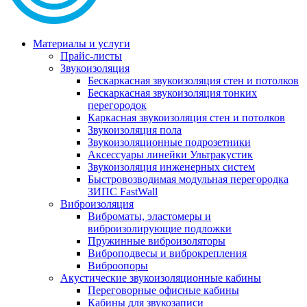
Материалы и услуги
Прайс-листы
Звукоизоляция
Бескаркасная звукоизоляция стен и потолков
Бескаркасная звукоизоляция тонких
перегородок
Каркасная звукоизоляция стен и потолков
Звукоизоляция пола
Звукоизоляционные подрозетники
Аксессуары линейки Ультракустик
Звукоизоляция инженерных систем
Быстровозводимая модульная перегородка
ЗИПС FastWall
Виброизоляция
Виброматы, эластомеры и
виброизолирующие подложки
Пружинные виброизоляторы
Виброподвесы и виброкрепления
Виброопоры
Акустические звукоизоляционные кабины
Переговорные офисные кабины
Кабины для звукозаписи