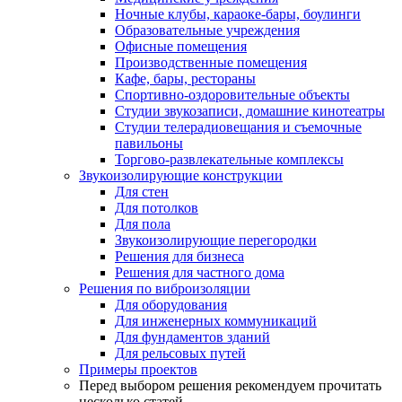
Ночные клубы, караоке-бары, боулинги
Образовательные учреждения
Офисные помещения
Производственные помещения
Кафе, бары, рестораны
Спортивно-оздоровительные объекты
Студии звукозаписи, домашние кинотеатры
Студии телерадиовещания и съемочные
павильоны
Торгово-развлекательные комплексы
Звукоизолирующие конструкции
Для стен
Для потолков
Для пола
Звукоизолирующие перегородки
Решения для бизнеса
Решения для частного дома
Решения по виброизоляции
Для оборудования
Для инженерных коммуникаций
Для фундаментов зданий
Для рельсовых путей
Примеры проектов
Перед выбором решения рекомендуем прочитать
несколько статей