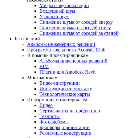
Мифы о звукоизоляции
Воздушный шум
Ударный шум
Снижение шума от соседей сверху
Снижение шума от соседей снизу
Снижение шума от соседей за стеной
База знаний
Альбомы инженерных решений
Программа лояльности Acoustic Club
В помощь проектировщикам
Альбомы инженерных решений
BIM
Плагин для Autodesk Revit
Монтажникам
Видео-инструкции
Инструкции по монтажу
Технологические карты
Информация по материалам
Видео
Сертификаты на продукцию
Техлисты
Фотоальбомы
Брошюры, презентации
Рекламные конструкции