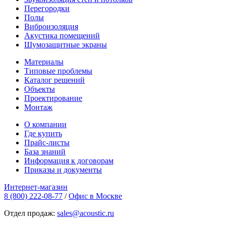
Перегородки
Полы
Виброизоляция
Акустика помещений
Шумозащитные экраны
Материалы
Типовые проблемы
Каталог решений
Объекты
Проектирование
Монтаж
О компании
Где купить
Прайс-листы
База знаний
Информация к договорам
Приказы и документы
Интернет-магазин
8 (800) 222-08-77
/
Офис в Москве
Отдел продаж:
sales@acoustic.ru