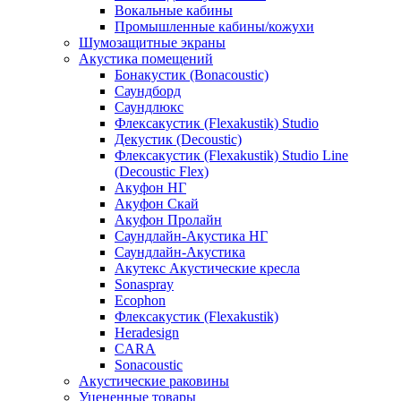
Вокальные кабины
Промышленные кабины/кожухи
Шумозащитные экраны
Акустика помещений
Бонакустик (Bonacoustic)
Саундборд
Саундлюкс
Флексакустик (Flexakustik) Studio
Декустик (Decoustic)
Флексакустик (Flexakustik) Studio Line
(Decoustic Flex)
Акуфон НГ
Акуфон Скай
Акуфон Пролайн
Саундлайн-Акустика НГ
Саундлайн-Акустика
Акутекс Акустические кресла
Sonaspray
Ecophon
Флексакустик (Flexakustik)
Heradesign
CARA
Sonacoustic
Акустические раковины
Уцененные товары