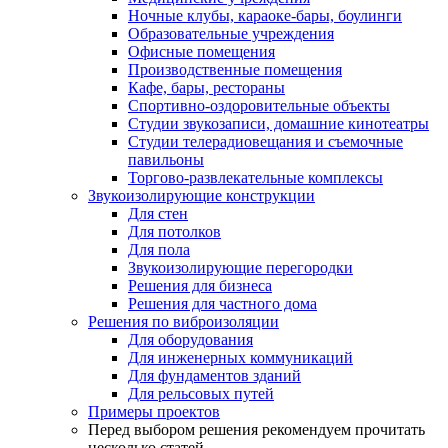
Ночные клубы, караоке-бары, боулинги
Образовательные учреждения
Офисные помещения
Производственные помещения
Кафе, бары, рестораны
Спортивно-оздоровительные объекты
Студии звукозаписи, домашние кинотеатры
Студии телерадиовещания и съемочные
павильоны
Торгово-развлекательные комплексы
Звукоизолирующие конструкции
Для стен
Для потолков
Для пола
Звукоизолирующие перегородки
Решения для бизнеса
Решения для частного дома
Решения по виброизоляции
Для оборудования
Для инженерных коммуникаций
Для фундаментов зданий
Для рельсовых путей
Примеры проектов
Перед выбором решения рекомендуем прочитать
несколько статей