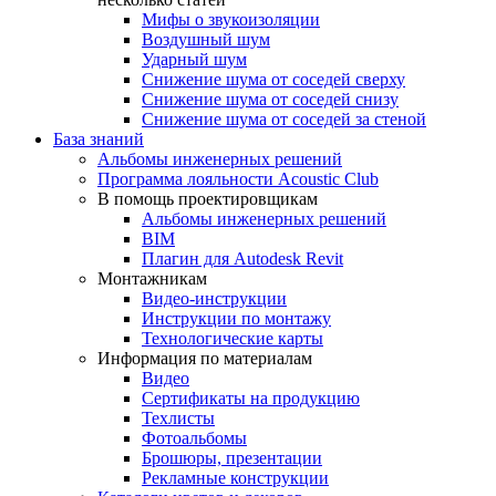
Мифы о звукоизоляции
Воздушный шум
Ударный шум
Снижение шума от соседей сверху
Снижение шума от соседей снизу
Снижение шума от соседей за стеной
База знаний
Альбомы инженерных решений
Программа лояльности Acoustic Club
В помощь проектировщикам
Альбомы инженерных решений
BIM
Плагин для Autodesk Revit
Монтажникам
Видео-инструкции
Инструкции по монтажу
Технологические карты
Информация по материалам
Видео
Сертификаты на продукцию
Техлисты
Фотоальбомы
Брошюры, презентации
Рекламные конструкции