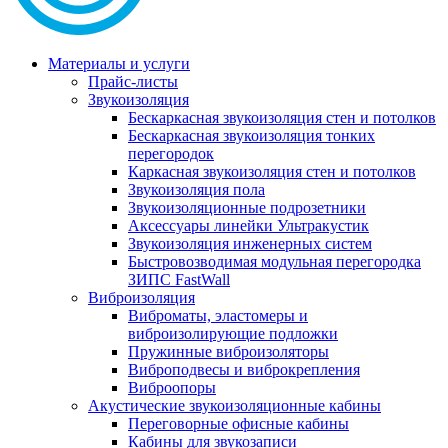
Материалы и услуги
Прайс-листы
Звукоизоляция
Бескаркасная звукоизоляция стен и потолков
Бескаркасная звукоизоляция тонких
перегородок
Каркасная звукоизоляция стен и потолков
Звукоизоляция пола
Звукоизоляционные подрозетники
Аксессуары линейки Ультракустик
Звукоизоляция инженерных систем
Быстровозводимая модульная перегородка
ЗИПС FastWall
Виброизоляция
Виброматы, эластомеры и
виброизолирующие подложки
Пружинные виброизоляторы
Виброподвесы и виброкрепления
Виброопоры
Акустические звукоизоляционные кабины
Переговорные офисные кабины
Кабины для звукозаписи