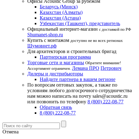
Офисы Acoustic Group за рубежом
Беларусь (Минск)
Казахстан (Алматы)
Казахстан (Астана)
Узбекистан (Ташкент), представитель
Официальный интернет-магазин
с доставкой по РФ
Shumanet-shop.ru
Купить с монтажом
доступно не во всех регионах
Шумовнет.рф
Для архитекторов и строительных бригад
Партнерская программа
Торговые сети и магазины
Обратите внимание!
Лемана ПРО
Петрович
Ассортимент ограничен.
Дилеры и дистрибьюторы
Найдите партнера в вашем регионе
По вопросам оптовых закупок, а также по
условиям любого долгосрочного сотрудничества
нам можно написать на почту sales@acoustic.ru
или позвонить по телефону
8 (800) 222-08-77
Обратная связь
8 (800) 222-08-77
Отмена