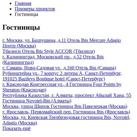
Главная
Примеры проектов
Гостиницы
Гостиницы
г. Москва, ул. Бахрушина, д.11
Отель Ibis Mercure Adagio
Центр (Москва)
Тбилиси
Отель Ibis Style ACCOR (Тбилиси)
г. Калининград, Московский пр., д.52
Отель Ibis
(Калининград)
г. Самара, Ново-Садовая ул., д.160
Отель Ibis (Самара)
Рубинштейна ул., 7 корпус 2 литера А, Санкт-Петербург,
191025
Bazilevs Boutique hotel (Санкт-Петербург)
г. Краснодар Конгрессная ул., 4
Гостиница Four Points by
Sheraton (Краснодар)
Республика Казахстан, г. Алматы, проспект Абылай Хана, 55
Гостиница Novotel-Ibis (Алматы)
Москва, улица Щипок
Гостиница Ibis Павелецкая (Москва)
г. Ярославль, Первомайский пер.
Гостиница Ibis (Ярославль)
Москва, ул. Киевская
Трехбрэндовая гостиница Ibis, Novotel,
Adagio (Москва)
Показать ещё