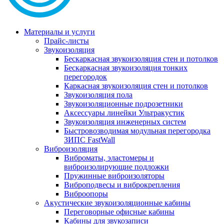
Материалы и услуги
Прайс-листы
Звукоизоляция
Бескаркасная звукоизоляция стен и потолков
Бескаркасная звукоизоляция тонких
перегородок
Каркасная звукоизоляция стен и потолков
Звукоизоляция пола
Звукоизоляционные подрозетники
Аксессуары линейки Ультракустик
Звукоизоляция инженерных систем
Быстровозводимая модульная перегородка
ЗИПС FastWall
Виброизоляция
Виброматы, эластомеры и
виброизолирующие подложки
Пружинные виброизоляторы
Виброподвесы и виброкрепления
Виброопоры
Акустические звукоизоляционные кабины
Переговорные офисные кабины
Кабины для звукозаписи