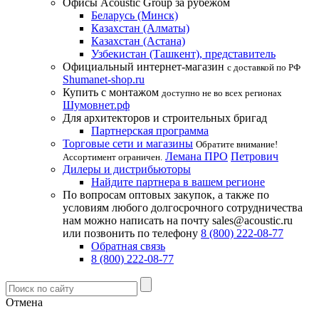
Офисы Acoustic Group за рубежом
Беларусь (Минск)
Казахстан (Алматы)
Казахстан (Астана)
Узбекистан (Ташкент), представитель
Официальный интернет-магазин
с доставкой по РФ
Shumanet-shop.ru
Купить с монтажом
доступно не во всех регионах
Шумовнет.рф
Для архитекторов и строительных бригад
Партнерская программа
Торговые сети и магазины
Обратите внимание!
Лемана ПРО
Петрович
Ассортимент ограничен.
Дилеры и дистрибьюторы
Найдите партнера в вашем регионе
По вопросам оптовых закупок, а также по
условиям любого долгосрочного сотрудничества
нам можно написать на почту sales@acoustic.ru
или позвонить по телефону
8 (800) 222-08-77
Обратная связь
8 (800) 222-08-77
Отмена