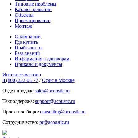
Типовые проблемы
Каталог решений
Объекты
Проектирование
Монтаж
О компании
Где купить
Прайс-листы
База знаний
Информация к договорам
Приказы и документы
Интернет-магазин
8 (800) 222-08-77
/
Офис в Москве
Отдел продаж:
sales@acoustic.ru
Техподдержка:
support@acoustic.ru
Проектное бюро:
consulting@acoustic.ru
Сотрудничество:
pr@acoustic.ru