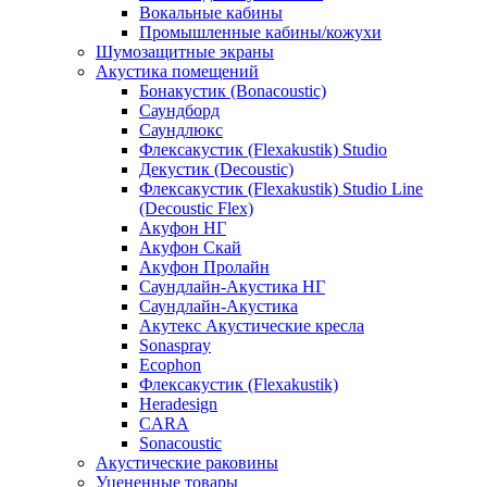
Вокальные кабины
Промышленные кабины/кожухи
Шумозащитные экраны
Акустика помещений
Бонакустик (Bonacoustic)
Саундборд
Саундлюкс
Флексакустик (Flexakustik) Studio
Декустик (Decoustic)
Флексакустик (Flexakustik) Studio Line
(Decoustic Flex)
Акуфон НГ
Акуфон Скай
Акуфон Пролайн
Саундлайн-Акустика НГ
Саундлайн-Акустика
Акутекс Акустические кресла
Sonaspray
Ecophon
Флексакустик (Flexakustik)
Heradesign
CARA
Sonacoustic
Акустические раковины
Уцененные товары