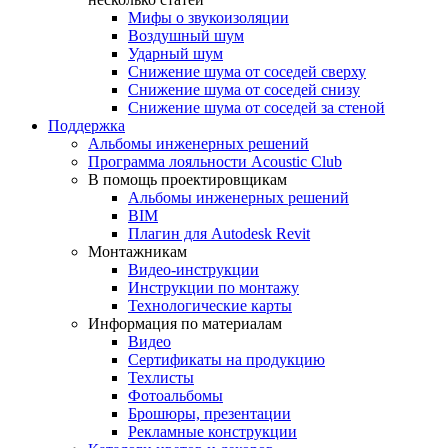
Мифы о звукоизоляции
Воздушный шум
Ударный шум
Снижение шума от соседей сверху
Снижение шума от соседей снизу
Снижение шума от соседей за стеной
Поддержка
Альбомы инженерных решений
Программа лояльности Acoustic Club
В помощь проектировщикам
Альбомы инженерных решений
BIM
Плагин для Autodesk Revit
Монтажникам
Видео-инструкции
Инструкции по монтажу
Технологические карты
Информация по материалам
Видео
Сертификаты на продукцию
Техлисты
Фотоальбомы
Брошюры, презентации
Рекламные конструкции