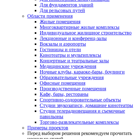
Для фундаментов зданий
Для рельсовых путей
Области применения
Жилые помещения
Многоквартирные жилые комплексы
Индивидуальное жилищное строительство
Лекционные и конференц-залы
Вокзалы и аэропорты
Гостиницы и отели
Кинотеатры и мультиплексы
Концертные и театральные залы
Медицинские учреждения
Ночные клубы, караоке-бары, боулинги
Образовательные учреждения
Офисные помещения
Производственные помещения
Кафе, бары, рестораны
Спортивно-оздоровительные объекты
Студии звукозаписи, домашние кинотеатры
Студии телерадиовещания и съемочные
павильоны
Торгово-развлекательные комплексы
Примеры проектов
Перед выбором решения рекомендуем прочитать
несколько статей