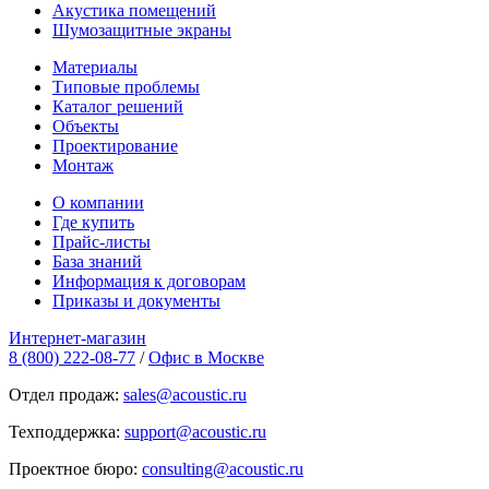
Акустика помещений
Шумозащитные экраны
Материалы
Типовые проблемы
Каталог решений
Объекты
Проектирование
Монтаж
О компании
Где купить
Прайс-листы
База знаний
Информация к договорам
Приказы и документы
Интернет-магазин
8 (800) 222-08-77
/
Офис в Москве
Отдел продаж:
sales@acoustic.ru
Техподдержка:
support@acoustic.ru
Проектное бюро:
consulting@acoustic.ru