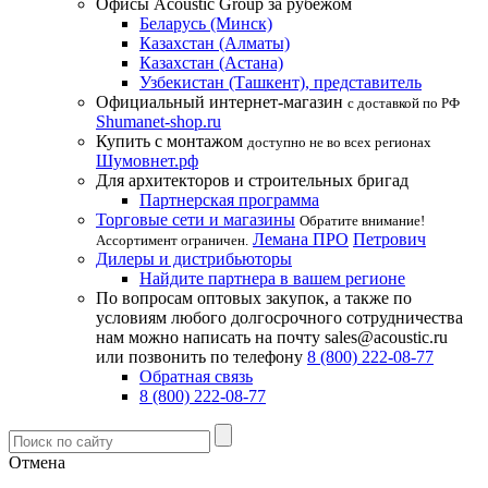
Офисы Acoustic Group за рубежом
Беларусь (Минск)
Казахстан (Алматы)
Казахстан (Астана)
Узбекистан (Ташкент), представитель
Официальный интернет-магазин
с доставкой по РФ
Shumanet-shop.ru
Купить с монтажом
доступно не во всех регионах
Шумовнет.рф
Для архитекторов и строительных бригад
Партнерская программа
Торговые сети и магазины
Обратите внимание!
Лемана ПРО
Петрович
Ассортимент ограничен.
Дилеры и дистрибьюторы
Найдите партнера в вашем регионе
По вопросам оптовых закупок, а также по
условиям любого долгосрочного сотрудничества
нам можно написать на почту sales@acoustic.ru
или позвонить по телефону
8 (800) 222-08-77
Обратная связь
8 (800) 222-08-77
Отмена