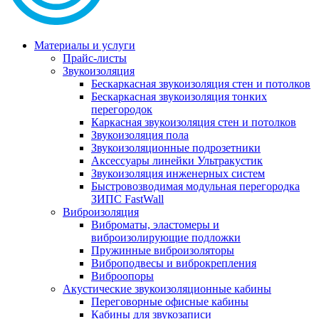
Материалы и услуги
Прайс-листы
Звукоизоляция
Бескаркасная звукоизоляция стен и потолков
Бескаркасная звукоизоляция тонких
перегородок
Каркасная звукоизоляция стен и потолков
Звукоизоляция пола
Звукоизоляционные подрозетники
Аксессуары линейки Ультракустик
Звукоизоляция инженерных систем
Быстровозводимая модульная перегородка
ЗИПС FastWall
Виброизоляция
Виброматы, эластомеры и
виброизолирующие подложки
Пружинные виброизоляторы
Виброподвесы и виброкрепления
Виброопоры
Акустические звукоизоляционные кабины
Переговорные офисные кабины
Кабины для звукозаписи