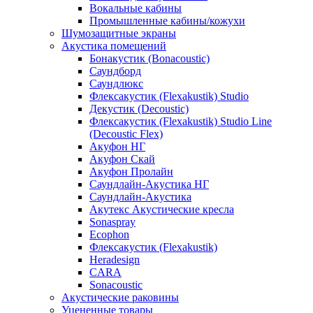
Вокальные кабины
Промышленные кабины/кожухи
Шумозащитные экраны
Акустика помещений
Бонакустик (Bonacoustic)
Саундборд
Саундлюкс
Флексакустик (Flexakustik) Studio
Декустик (Decoustic)
Флексакустик (Flexakustik) Studio Line
(Decoustic Flex)
Акуфон НГ
Акуфон Скай
Акуфон Пролайн
Саундлайн-Акустика НГ
Саундлайн-Акустика
Акутекс Акустические кресла
Sonaspray
Ecophon
Флексакустик (Flexakustik)
Heradesign
CARA
Sonacoustic
Акустические раковины
Уцененные товары