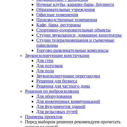
Ночные клубы, караоке-бары, боулинги
Образовательные учреждения
Офисные помещения
Производственные помещения
Кафе, бары, рестораны
Спортивно-оздоровительные объекты
Студии звукозаписи, домашние кинотеатры
Студии телерадиовещания и съемочные
павильоны
Торгово-развлекательные комплексы
Звукоизолирующие конструкции
Для стен
Для потолков
Для пола
Звукоизолирующие перегородки
Решения для бизнеса
Решения для частного дома
Решения по виброизоляции
Для оборудования
Для инженерных коммуникаций
Для фундаментов зданий
Для рельсовых путей
Примеры проектов
Перед выбором решения рекомендуем прочитать
несколько статей