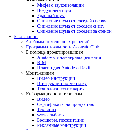
Мифы о звукоизоляции
Воздушный шум
Ударный шум
Снижение шума от соседей сверху
Снижение шума от соседей снизу
Снижение шума от соседей за стеной
База знаний
Альбомы инженерных решений
Программа лояльности Acoustic Club
В помощь проектировщикам
Альбомы инженерных решений
BIM
Плагин для Autodesk Revit
Монтажникам
Видео-инструкции
Инструкции по монтажу
Технологические карты
Информация по материалам
Видео
Сертификаты на продукцию
Техлисты
Фотоальбомы
Брошюры, презентации
Рекламные конструкции