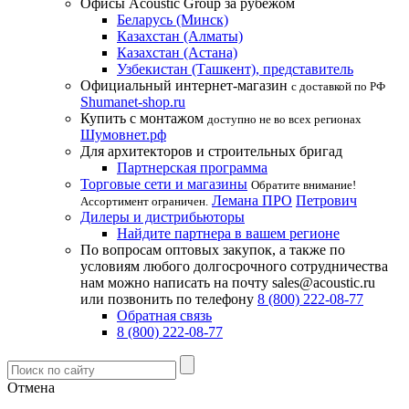
Офисы Acoustic Group за рубежом
Беларусь (Минск)
Казахстан (Алматы)
Казахстан (Астана)
Узбекистан (Ташкент), представитель
Официальный интернет-магазин
с доставкой по РФ
Shumanet-shop.ru
Купить с монтажом
доступно не во всех регионах
Шумовнет.рф
Для архитекторов и строительных бригад
Партнерская программа
Торговые сети и магазины
Обратите внимание!
Лемана ПРО
Петрович
Ассортимент ограничен.
Дилеры и дистрибьюторы
Найдите партнера в вашем регионе
По вопросам оптовых закупок, а также по
условиям любого долгосрочного сотрудничества
нам можно написать на почту sales@acoustic.ru
или позвонить по телефону
8 (800) 222-08-77
Обратная связь
8 (800) 222-08-77
Отмена