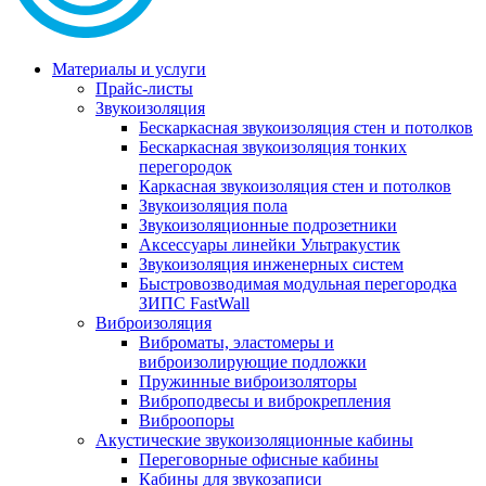
Материалы и услуги
Прайс-листы
Звукоизоляция
Бескаркасная звукоизоляция стен и потолков
Бескаркасная звукоизоляция тонких
перегородок
Каркасная звукоизоляция стен и потолков
Звукоизоляция пола
Звукоизоляционные подрозетники
Аксессуары линейки Ультракустик
Звукоизоляция инженерных систем
Быстровозводимая модульная перегородка
ЗИПС FastWall
Виброизоляция
Виброматы, эластомеры и
виброизолирующие подложки
Пружинные виброизоляторы
Виброподвесы и виброкрепления
Виброопоры
Акустические звукоизоляционные кабины
Переговорные офисные кабины
Кабины для звукозаписи