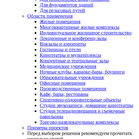
Для фундаментов зданий
Для рельсовых путей
Области применения
Жилые помещения
Многоквартирные жилые комплексы
Индивидуальное жилищное строительство
Лекционные и конференц-залы
Вокзалы и аэропорты
Гостиницы и отели
Кинотеатры и мультиплексы
Концертные и театральные залы
Медицинские учреждения
Ночные клубы, караоке-бары, боулинги
Образовательные учреждения
Офисные помещения
Производственные помещения
Кафе, бары, рестораны
Спортивно-оздоровительные объекты
Студии звукозаписи, домашние кинотеатры
Студии телерадиовещания и съемочные
павильоны
Торгово-развлекательные комплексы
Примеры проектов
Перед выбором решения рекомендуем прочитать
несколько статей