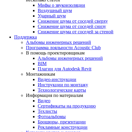
Мифы о звукоизоляции
Воздушный шум
Ударный шум
Снижение шума от соседей сверху
Снижение шума от соседей снизу
Снижение шума от соседей за стеной
Поддержка
Альбомы инженерных решений
Программа лояльности Acoustic Club
В помощь проектировщикам
Альбомы инженерных решений
BIM
Плагин для Autodesk Revit
Монтажникам
Видео-инструкции
Инструкции по монтажу
Технологические карты
Информация по материалам
Видео
Сертификаты на продукцию
Техлисты
Фотоальбомы
Брошюры, презентации
Рекламные конструкции