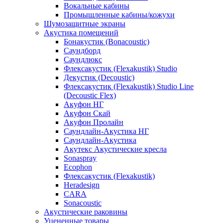
Вокальные кабины
Промышленные кабины/кожухи
Шумозащитные экраны
Акустика помещений
Бонакустик (Bonacoustic)
Саундборд
Саундлюкс
Флексакустик (Flexakustik) Studio
Декустик (Decoustic)
Флексакустик (Flexakustik) Studio Line
(Decoustic Flex)
Акуфон НГ
Акуфон Скай
Акуфон Пролайн
Саундлайн-Акустика НГ
Саундлайн-Акустика
Акутекс Акустические кресла
Sonaspray
Ecophon
Флексакустик (Flexakustik)
Heradesign
CARA
Sonacoustic
Акустические раковины
Уцененные товары