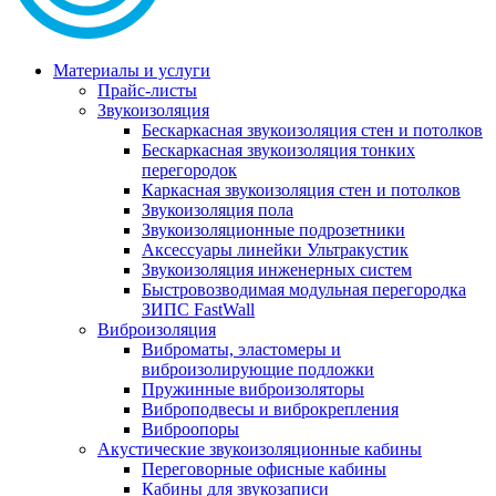
Материалы и услуги
Прайс-листы
Звукоизоляция
Бескаркасная звукоизоляция стен и потолков
Бескаркасная звукоизоляция тонких
перегородок
Каркасная звукоизоляция стен и потолков
Звукоизоляция пола
Звукоизоляционные подрозетники
Аксессуары линейки Ультракустик
Звукоизоляция инженерных систем
Быстровозводимая модульная перегородка
ЗИПС FastWall
Виброизоляция
Виброматы, эластомеры и
виброизолирующие подложки
Пружинные виброизоляторы
Виброподвесы и виброкрепления
Виброопоры
Акустические звукоизоляционные кабины
Переговорные офисные кабины
Кабины для звукозаписи