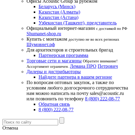
Офисы Acoustic Group за рубежом
Беларусь (Минск)
Казахстан (Алматы)
Казахстан (Астана)
Узбекистан (Ташкент), представитель
Официальный интернет-магазин
с доставкой по РФ
Shumanet-shop.ru
Купить с монтажом
доступно не во всех регионах
Шумовнет.рф
Для архитекторов и строительных бригад
Партнерская программа
Торговые сети и магазины
Обратите внимание!
Лемана ПРО
Петрович
Ассортимент ограничен.
Дилеры и дистрибьюторы
Найдите партнера в вашем регионе
По вопросам оптовых закупок, а также по
условиям любого долгосрочного сотрудничества
нам можно написать на почту sales@acoustic.ru
или позвонить по телефону
8 (800) 222-08-77
Обратная связь
8 (800) 222-08-77
Отмена