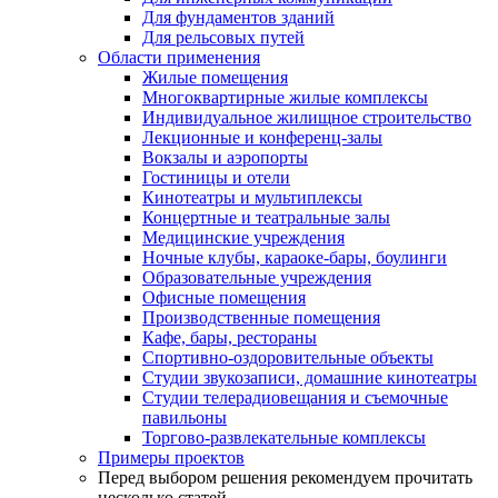
Для фундаментов зданий
Для рельсовых путей
Области применения
Жилые помещения
Многоквартирные жилые комплексы
Индивидуальное жилищное строительство
Лекционные и конференц-залы
Вокзалы и аэропорты
Гостиницы и отели
Кинотеатры и мультиплексы
Концертные и театральные залы
Медицинские учреждения
Ночные клубы, караоке-бары, боулинги
Образовательные учреждения
Офисные помещения
Производственные помещения
Кафе, бары, рестораны
Спортивно-оздоровительные объекты
Студии звукозаписи, домашние кинотеатры
Студии телерадиовещания и съемочные
павильоны
Торгово-развлекательные комплексы
Примеры проектов
Перед выбором решения рекомендуем прочитать
несколько статей