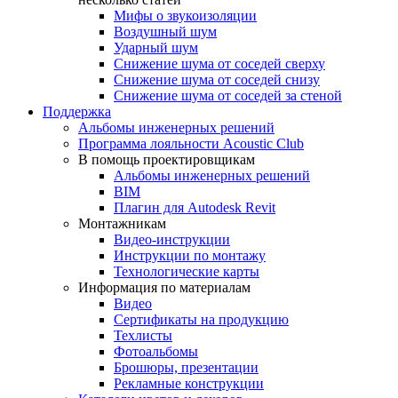
Мифы о звукоизоляции
Воздушный шум
Ударный шум
Снижение шума от соседей сверху
Снижение шума от соседей снизу
Снижение шума от соседей за стеной
Поддержка
Альбомы инженерных решений
Программа лояльности Acoustic Club
В помощь проектировщикам
Альбомы инженерных решений
BIM
Плагин для Autodesk Revit
Монтажникам
Видео-инструкции
Инструкции по монтажу
Технологические карты
Информация по материалам
Видео
Сертификаты на продукцию
Техлисты
Фотоальбомы
Брошюры, презентации
Рекламные конструкции