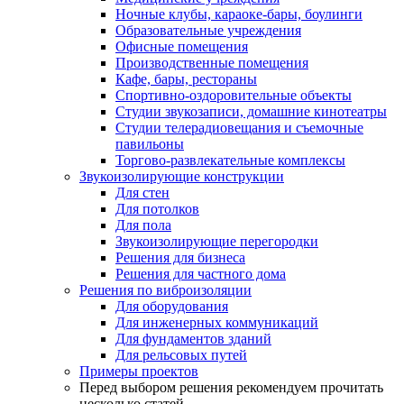
Ночные клубы, караоке-бары, боулинги
Образовательные учреждения
Офисные помещения
Производственные помещения
Кафе, бары, рестораны
Спортивно-оздоровительные объекты
Студии звукозаписи, домашние кинотеатры
Студии телерадиовещания и съемочные
павильоны
Торгово-развлекательные комплексы
Звукоизолирующие конструкции
Для стен
Для потолков
Для пола
Звукоизолирующие перегородки
Решения для бизнеса
Решения для частного дома
Решения по виброизоляции
Для оборудования
Для инженерных коммуникаций
Для фундаментов зданий
Для рельсовых путей
Примеры проектов
Перед выбором решения рекомендуем прочитать
несколько статей