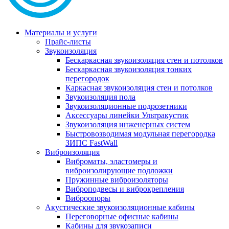
Материалы и услуги
Прайс-листы
Звукоизоляция
Бескаркасная звукоизоляция стен и потолков
Бескаркасная звукоизоляция тонких
перегородок
Каркасная звукоизоляция стен и потолков
Звукоизоляция пола
Звукоизоляционные подрозетники
Аксессуары линейки Ультракустик
Звукоизоляция инженерных систем
Быстровозводимая модульная перегородка
ЗИПС FastWall
Виброизоляция
Виброматы, эластомеры и
виброизолирующие подложки
Пружинные виброизоляторы
Виброподвесы и виброкрепления
Виброопоры
Акустические звукоизоляционные кабины
Переговорные офисные кабины
Кабины для звукозаписи