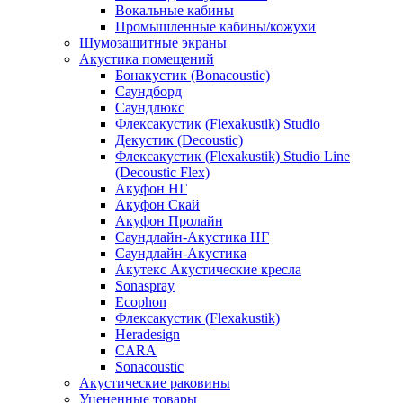
Вокальные кабины
Промышленные кабины/кожухи
Шумозащитные экраны
Акустика помещений
Бонакустик (Bonacoustic)
Саундборд
Саундлюкс
Флексакустик (Flexakustik) Studio
Декустик (Decoustic)
Флексакустик (Flexakustik) Studio Line
(Decoustic Flex)
Акуфон НГ
Акуфон Скай
Акуфон Пролайн
Саундлайн-Акустика НГ
Саундлайн-Акустика
Акутекс Акустические кресла
Sonaspray
Ecophon
Флексакустик (Flexakustik)
Heradesign
CARA
Sonacoustic
Акустические раковины
Уцененные товары