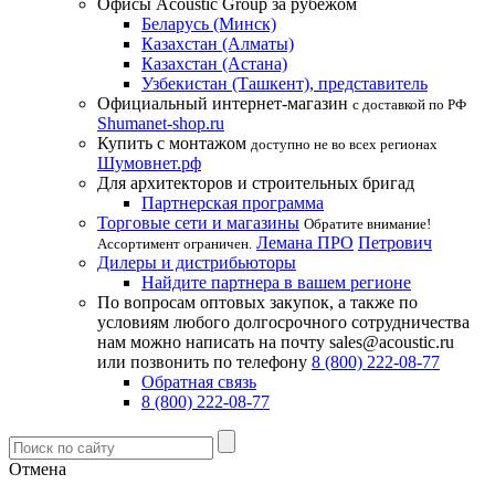
Офисы Acoustic Group за рубежом
Беларусь (Минск)
Казахстан (Алматы)
Казахстан (Астана)
Узбекистан (Ташкент), представитель
Официальный интернет-магазин
с доставкой по РФ
Shumanet-shop.ru
Купить с монтажом
доступно не во всех регионах
Шумовнет.рф
Для архитекторов и строительных бригад
Партнерская программа
Торговые сети и магазины
Обратите внимание!
Лемана ПРО
Петрович
Ассортимент ограничен.
Дилеры и дистрибьюторы
Найдите партнера в вашем регионе
По вопросам оптовых закупок, а также по
условиям любого долгосрочного сотрудничества
нам можно написать на почту sales@acoustic.ru
или позвонить по телефону
8 (800) 222-08-77
Обратная связь
8 (800) 222-08-77
Отмена