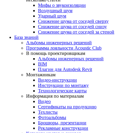
Мифы о звукоизоляции
Воздушный шум
Ударный шум
Снижение шума от соседей сверху
Снижение шума от соседей снизу
Снижение шума от соседей за стеной
База знаний
Альбомы инженерных решений
Программа лояльности Acoustic Club
В помощь проектировщикам
Альбомы инженерных решений
BIM
Плагин для Autodesk Revit
Монтажникам
Видео-инструкции
Инструкции по монтажу
Технологические карты
Информация по материалам
Видео
Сертификаты на продукцию
Техлисты
Фотоальбомы
Брошюры, презентации
Рекламные конструкции