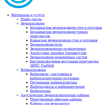
Материалы и услуги
Прайс-листы
Звукоизоляция
Бескаркасная звукоизоляция стен и потолков
Бескаркасная звукоизоляция тонких
перегородок
Каркасная звукоизоляция стен и потолков
Звукоизоляция пола
Звукоизоляционные подрозетники
Аксессуары линейки Ультракустик
Звукоизоляция инженерных систем
Быстровозводимая модульная перегородка
ЗИПС FastWall
Виброизоляция
Виброматы, эластомеры и
виброизолирующие подложки
Пружинные виброизоляторы
Виброподвесы и виброкрепления
Виброопоры
Акустические звукоизоляционные кабины
Переговорные офисные кабины
Кабины для звукозаписи