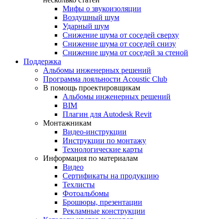
Мифы о звукоизоляции
Воздушный шум
Ударный шум
Снижение шума от соседей сверху
Снижение шума от соседей снизу
Снижение шума от соседей за стеной
Поддержка
Альбомы инженерных решений
Программа лояльности Acoustic Club
В помощь проектировщикам
Альбомы инженерных решений
BIM
Плагин для Autodesk Revit
Монтажникам
Видео-инструкции
Инструкции по монтажу
Технологические карты
Информация по материалам
Видео
Сертификаты на продукцию
Техлисты
Фотоальбомы
Брошюры, презентации
Рекламные конструкции