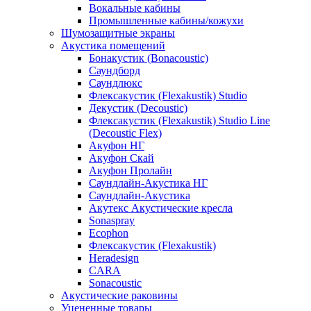
Вокальные кабины
Промышленные кабины/кожухи
Шумозащитные экраны
Акустика помещений
Бонакустик (Bonacoustic)
Саундборд
Саундлюкс
Флексакустик (Flexakustik) Studio
Декустик (Decoustic)
Флексакустик (Flexakustik) Studio Line
(Decoustic Flex)
Акуфон НГ
Акуфон Скай
Акуфон Пролайн
Саундлайн-Акустика НГ
Саундлайн-Акустика
Акутекс Акустические кресла
Sonaspray
Ecophon
Флексакустик (Flexakustik)
Heradesign
CARA
Sonacoustic
Акустические раковины
Уцененные товары