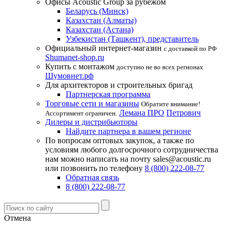
Офисы Acoustic Group за рубежом
Беларусь (Минск)
Казахстан (Алматы)
Казахстан (Астана)
Узбекистан (Ташкент), представитель
Официальный интернет-магазин
с доставкой по РФ
Shumanet-shop.ru
Купить с монтажом
доступно не во всех регионах
Шумовнет.рф
Для архитекторов и строительных бригад
Партнерская программа
Торговые сети и магазины
Обратите внимание!
Лемана ПРО
Петрович
Ассортимент ограничен.
Дилеры и дистрибьюторы
Найдите партнера в вашем регионе
По вопросам оптовых закупок, а также по
условиям любого долгосрочного сотрудничества
нам можно написать на почту sales@acoustic.ru
или позвонить по телефону
8 (800) 222-08-77
Обратная связь
8 (800) 222-08-77
Отмена