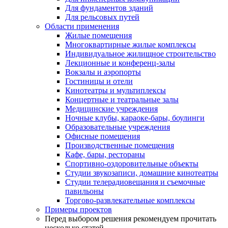
Для фундаментов зданий
Для рельсовых путей
Области применения
Жилые помещения
Многоквартирные жилые комплексы
Индивидуальное жилищное строительство
Лекционные и конференц-залы
Вокзалы и аэропорты
Гостиницы и отели
Кинотеатры и мультиплексы
Концертные и театральные залы
Медицинские учреждения
Ночные клубы, караоке-бары, боулинги
Образовательные учреждения
Офисные помещения
Производственные помещения
Кафе, бары, рестораны
Спортивно-оздоровительные объекты
Студии звукозаписи, домашние кинотеатры
Студии телерадиовещания и съемочные
павильоны
Торгово-развлекательные комплексы
Примеры проектов
Перед выбором решения рекомендуем прочитать
несколько статей